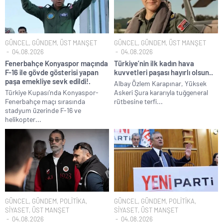
GÜNCEL
,
GÜNDEM
,
ÜST MANŞET
GÜNCEL
,
GÜNDEM
,
ÜST MANŞET
04.08.2026
04.08.2026
Fenerbahçe Konyaspor maçında
Türkiye’nin ilk kadın hava
F-16 ile gövde gösterisi yapan
kuvvetleri paşası hayırlı olsun..
paşa emekliye sevk edildi!.
Albay Özlem Karapınar, Yüksek
Türkiye Kupası’nda Konyaspor-
Askeri Şura kararıyla tuğgeneral
Fenerbahçe maçı sırasında
rütbesine terfi...
stadyum üzerinde F-16 ve
helikopter...
GÜNCEL
,
GÜNDEM
,
POLİTİKA
,
GÜNCEL
,
GÜNDEM
,
POLİTİKA
,
SİYASET
,
ÜST MANŞET
SİYASET
,
ÜST MANŞET
04.08.2026
04.08.2026