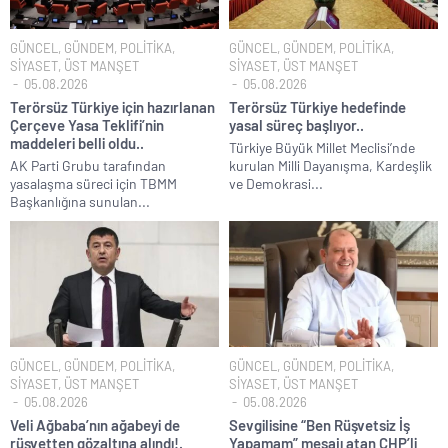
GÜNCEL
,
GÜNDEM
,
POLİTİKA
,
GÜNCEL
,
GÜNDEM
,
POLİTİKA
,
SİYASET
,
ÜST MANŞET
SİYASET
,
ÜST MANŞET
05.08.2026
05.08.2026
Terörsüz Türkiye için hazırlanan
Terörsüz Türkiye hedefinde
Çerçeve Yasa Teklifi’nin
yasal süreç başlıyor..
maddeleri belli oldu..
Türkiye Büyük Millet Meclisi’nde
AK Parti Grubu tarafından
kurulan Milli Dayanışma, Kardeşlik
yasalaşma süreci için TBMM
ve Demokrasi...
Başkanlığına sunulan...
GÜNCEL
,
GÜNDEM
,
POLİTİKA
,
GÜNCEL
,
GÜNDEM
,
POLİTİKA
,
SİYASET
,
ÜST MANŞET
SİYASET
,
ÜST MANŞET
05.08.2026
05.08.2026
Veli Ağbaba’nın ağabeyi de
Sevgilisine “Ben Rüşvetsiz İş
rüşvetten gözaltına alındı!.
Yapamam” mesajı atan CHP’li