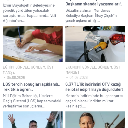
Başkanın skandal yazışmaları!.
İzmir Büyükşehir Belediyesi’ne
yönelik yürütülen yolsuzluk
Gözaltına alınan Menderes
soruşturması kapsamında, Veli
Belediye Başkanı İlkay Çiçek’in
Ağbaba’nın...
yasak aşkına attığı...
EĞİTİM
,
GÜNCEL
,
GÜNDEM
,
ÜST
EKONOMİ
,
GÜNCEL
,
GÜNDEM
,
ÜST
MANŞET
MANŞET
05.08.2026
04.08.2026
LGS tercih sonuçları açıklandı..
6.37 TL’lik indirimini ÖTV kazığı
Tek tıkla öğren..
ile iptal edip 1 liraya düşürdüler!.
Milli Eğitim Bakanlığı, Liselere
Motorin indiriminde bu gece yarısı
Geçiş Sistemi (LGS) kapsamındaki
geçerli olacak indirim miktarı
yerleştirme sonuçlarını...
kesinleşti....