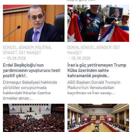
GÜNCEL
,
GÜNDEM
,
POLİTİKA
,
DÜNYA
,
GÜNCEL
,
GÜNDEM
,
ÜST
SİYASET
,
ÜST MANŞET
MANŞET
05.08.2026
05.08.2026
Erdal Beşikçioğlu’nun
İran’a güç yettiremeyen Trump
yardımcısının uyuşturucu testi
Küba üzerinden sahte
pozitif çıktı!.
kahramanlık peşinde..
Etimesgut Belediyesi hakkında
ABD Başkanı Donald Trump’ın
yürütülen soruşturmada
Maduro’nun Venezuela’dan
hakkındaki ihbarlar üzerine
kaçırılması ve İran savaşı...
örnekler alınan...