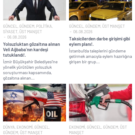
CHP Lideri Kılıçdaoğlu’ndan Terörsüz Türkiye sürecine destek
açıklaması..
Denize döktüğümüz(!) Yunanların ekonomisini şaha kaldırdık!.
GÜNCEL
,
GÜNDEM
,
POLİTİKA
,
GÜNCEL
,
GÜNDEM
,
ÜST MANŞET
SİYASET
,
ÜST MANŞET
06.08.2026
TÜİK sipariş enflasyon oranlarını açıkladı!.
06.08.2026
Taksicilerden darbe girişimi gibi
TÜİK kira zam oranını yüzde 31 olarak açıkladı..
Yolsuzluktan gözaltına alınan
eylem planı!.
Veli Ağbaba’nın kardeşi
İstanbul’da taleplerini gündeme
Etimesgut Belediye Başkanı Erdal Beşikçioğlu hakkında
tutuklandı!.
getirmek amacıyla eylem hazırlığına
tutuklama talebi..
İzmir Büyükşehir Belediyesi’ne
girişen bir grup...
Ekrem İmamoğlu dahil 53 ismin tutukluluğunun devamına karar
yönelik yürütülen yolsuzluk
verildi..
soruşturması kapsamında,
gözaltına alınan...
DÜNYA
,
EKONOMİ
,
GÜNCEL
,
EKONOMİ
,
GÜNCEL
,
GÜNDEM
,
ÜST
GÜNDEM
,
ÜST MANŞET
MANŞET