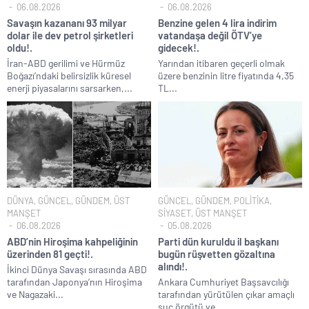
06.08.2026
06.08.2026
Savaşın kazananı 93 milyar
Benzine gelen 4 lira indirim
dolar ile dev petrol şirketleri
vatandaşa değil ÖTV’ye
oldu!.
gidecek!.
İran-ABD gerilimi ve Hürmüz
Yarından itibaren geçerli olmak
Boğazı’ndaki belirsizlik küresel
üzere benzinin litre fiyatında 4,35
enerji piyasalarını sarsarken,...
TL...
DÜNYA
,
GÜNCEL
,
GÜNDEM
,
ÜST
GÜNCEL
,
GÜNDEM
,
POLİTİKA
,
MANŞET
SİYASET
,
ÜST MANŞET
06.08.2026
05.08.2026
ABD’nin Hiroşima kahpeliğinin
Parti dün kuruldu il başkanı
üzerinden 81 geçti!.
bugün rüşvetten gözaltına
alındı!.
İkinci Dünya Savaşı sırasında ABD
tarafından Japonya’nın Hiroşima
Ankara Cumhuriyet Başsavcılığı
ve Nagazaki...
tarafından yürütülen çıkar amaçlı
suç örgütü ve...