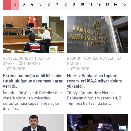
Veli Ağbaba’nın ağabeyi de rüşvetten gözaltına alındı!.
1
2
3
4
5
6
7
8
9
10
11
12
13
14
15
Sevgilisine “Ben Rüşvetsiz İş Yapamam” mesajı atan CHP’li
Başkanın skandal yazışmaları!.
LGS tercih sonuçları açıklandı.. Tek tıkla öğren..
6.37 TL’lik indirimini ÖTV kazığı ile iptal edip 1 liraya düşürdüler!.
Fenerbahçe Konyaspor maçında F-16 ile gövde gösterisi yapan
paşa emekliye sevk edildi!.
Türkiye’nin ilk kadın hava kuvvetleri paşası hayırlı olsun..
GÜNCEL
,
GÜNDEM
,
POLİTİKA
,
EKONOMİ
,
GÜNCEL
,
GÜNDEM
,
ÜST
SİYASET
,
ÜST MANŞET
MANŞET
CHP’li Erdal Beşikçioğlu’nun uyuşturucu testi pozitif çıktı!.
07.08.2026
07.08.2026
Bay Kemal gibi şimdiden “İktidar Olamazsam İstifa Ederim” gazları
Ekrem İmamoğlu dahil 53 ismin
Merkez Bankası’nın toplam
tutukluluğunun devamına karar
rezervleri 164,4 milyar dolara
vermeye başladı!.
verildi..
yükseldi..
ABD’de de 25 eyalet Trump yönetimine karşı dava açtı!.
İstanbul Büyükşehir Belediyesi’ne
Türkiye Cumhuriyet Merkez
yönelik yürütülen yolsuzluk
Bankasının toplam rezervleri, 31
Brent petrol çakıldı!.
soruşturması kapsamında açılan
Temmuz haftasında bir...
Rüşvet ve yolsuzluktan tutuklanan CHP’li Erdal Beşikçioğlu
davada...
görevden uzaklaştırıldı!.
İngilizler 12. adamları Özgür Özel’i hazırlama telâşına düştü!.
Uğur Mumcu dosyası 33 yıl sonra yeniden açılıyor..