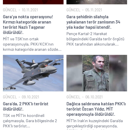
GÜNCEL
10.11.2021
GÜNCEL
05.11.2021
Gara’ya nokta operasyonu!
Gara şehidinin silahıyla
Kırmızı kategoride aranan
yakalanan terör zanlısının 34
terörist Nazlı Taşpınar
yıla kadar hapsi istendi!.
öldürüldü!.
Pençe Kartal-2 Harekat
MİT ve TSK’nın ortak
bölgesindeki Gara’da terör örgütü
operasyonuyla, PKK/KCK’nın
PKK tarafından alıkonularak...
kırmızı kategoride aranan sözde...
GÜNCEL
09.10.2021
GÜNCEL
06.10.2021
Gara’da, 2 PKK’lı terörist
Dağlıca saldırısına katılan PKK’lı
öldürüldü!.
terörist Özcan Yıldız, MİT
operasyonuyla öldürüldü!.
TSK ve MİT’in koordineli
çalışmasıyla, Gara bölgesinde 2
MİT’in Irak’ın kuzeyindeki Gara’da
PKK’lı terörist...
gerçekleştirdiği operasyonda,