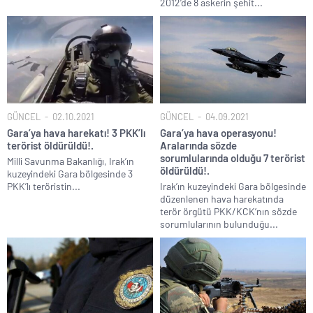
2012’de 8 askerin şehit...
GÜNCEL
02.10.2021
GÜNCEL
04.09.2021
Gara’ya hava harekatı! 3 PKK’lı
Gara’ya hava operasyonu!
terörist öldürüldü!.
Aralarında sözde
sorumlularında olduğu 7 terörist
Milli Savunma Bakanlığı, Irak’ın
öldürüldü!.
kuzeyindeki Gara bölgesinde 3
PKK’lı teröristin...
Irak’ın kuzeyindeki Gara bölgesinde
düzenlenen hava harekatında
terör örgütü PKK/KCK’nın sözde
sorumlularının bulunduğu...