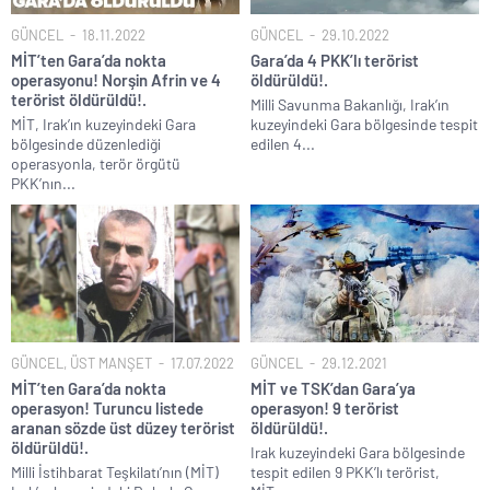
TÜİK kira zam oranını yüzde 31 olarak açıkladı..
GÜNCEL
18.11.2022
GÜNCEL
29.10.2022
Etimesgut Belediye Başkanı Erdal Beşikçioğlu hakkında
MİT’ten Gara’da nokta
Gara’da 4 PKK’lı terörist
tutuklama talebi..
operasyonu! Norşin Afrin ve 4
öldürüldü!.
terörist öldürüldü!.
Milli Savunma Bakanlığı, Irak’ın
Donald Trump’ın İran saldırılarını durdurma kararını Netanyahu da
MİT, Irak’ın kuzeyindeki Gara
kuzeyindeki Gara bölgesinde tespit
sosyal medyadan öğrendi..
bölgesinde düzenlediği
edilen 4...
Günlerdir İran’a tehditler savurarak atıp tutan Trump yine kıvırdı!.
operasyonla, terör örgütü
PKK’nın...
Merkez Bankası’ndan Kripto Varlık Merkezi Kayıt Sistemi’ne onay..
CHP’den AK Parti’ye geçen Tuzla Belediye Başkanı’ndan ilk
açıklama..
Savaşın kazananı 93 milyar dolar ile dev petrol şirketleri oldu!.
GÜNCEL
,
ÜST MANŞET
17.07.2022
GÜNCEL
29.12.2021
MİT’ten Gara’da nokta
MİT ve TSK’dan Gara’ya
operasyon! Turuncu listede
operasyon! 9 terörist
aranan sözde üst düzey terörist
öldürüldü!.
öldürüldü!.
Irak kuzeyindeki Gara bölgesinde
Milli İstihbarat Teşkilatı’nın (MİT)
tespit edilen 9 PKK’lı terörist,