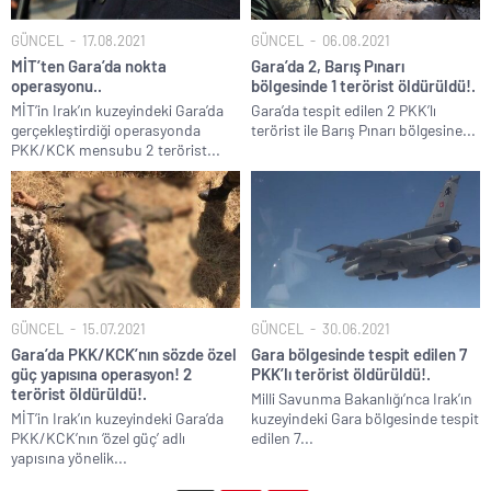
GÜNCEL
17.08.2021
GÜNCEL
06.08.2021
MİT’ten Gara’da nokta
Gara’da 2, Barış Pınarı
operasyonu..
bölgesinde 1 terörist öldürüldü!.
MİT’in Irak’ın kuzeyindeki Gara’da
Gara’da tespit edilen 2 PKK’lı
gerçekleştirdiği operasyonda
terörist ile Barış Pınarı bölgesine...
PKK/KCK mensubu 2 terörist...
GÜNCEL
15.07.2021
GÜNCEL
30.06.2021
Gara’da PKK/KCK’nın sözde özel
Gara bölgesinde tespit edilen 7
güç yapısına operasyon! 2
PKK’lı terörist öldürüldü!.
terörist öldürüldü!.
Milli Savunma Bakanlığı’nca Irak’ın
MİT’in Irak’ın kuzeyindeki Gara’da
kuzeyindeki Gara bölgesinde tespit
PKK/KCK’nın ‘özel güç’ adlı
edilen 7...
yapısına yönelik...