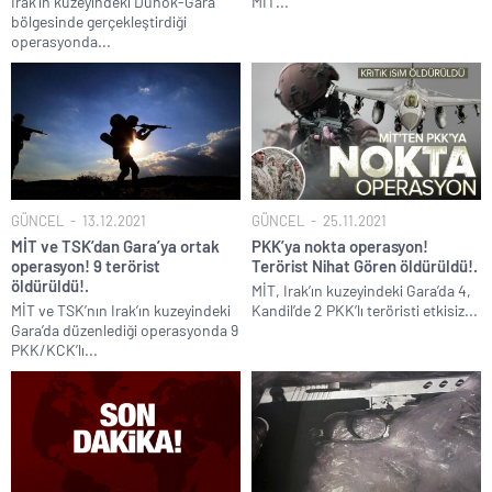
Irak’ın kuzeyindeki Duhok-Gara
MİT...
bölgesinde gerçekleştirdiği
operasyonda...
GÜNCEL
13.12.2021
GÜNCEL
25.11.2021
MİT ve TSK’dan Gara’ya ortak
PKK’ya nokta operasyon!
operasyon! 9 terörist
Terörist Nihat Gören öldürüldü!.
öldürüldü!.
MİT, Irak’ın kuzeyindeki Gara’da 4,
MİT ve TSK’nın Irak’ın kuzeyindeki
Kandil’de 2 PKK’lı teröristi etkisiz...
Gara’da düzenlediği operasyonda 9
PKK/KCK’lı...