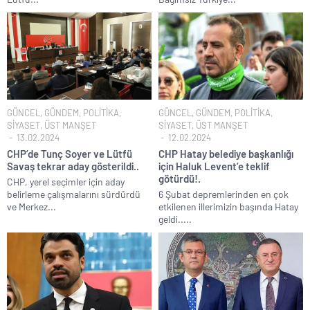
GÜNCEL
,
GÜNDEM
,
POLİTİKA
,
GÜNCEL
,
GÜNDEM
,
POLİTİKA
,
SİYASET
,
ÜST MANŞET
SİYASET
,
ÜST MANŞET
13.02.2024
12.02.2024
CHP’de Tunç Soyer ve Lütfü
CHP Hatay belediye başkanlığı
Savaş tekrar aday gösterildi..
için Haluk Levent’e teklif
götürdü!.
CHP, yerel seçimler için aday
belirleme çalışmalarını sürdürdü
6 Şubat depremlerinden en çok
ve Merkez...
etkilenen illerimizin başında Hatay
geldi.....