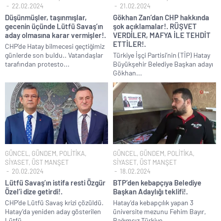
22.02.2024
21.02.2024
Düşünmüşler, taşınmışlar,
Gökhan Zan’dan CHP hakkında
gecenin üçünde Lütfü Savaş’ın
şok açıklamalar!. RÜŞVET
aday olmasına karar vermişler!.
VERDİLER, MAFYA İLE TEHDİT
ETTİLER!.
CHP’de Hatay bilmecesi geçtiğimiz
günlerde son buldu.. Vatandaşlar
Türkiye İşçi Partisi’nin (TİP) Hatay
tarafından protesto...
Büyükşehir Belediye Başkan adayı
Gökhan...
GÜNCEL
,
GÜNDEM
,
POLİTİKA
,
GÜNCEL
,
GÜNDEM
,
POLİTİKA
,
SİYASET
,
ÜST MANŞET
SİYASET
,
ÜST MANŞET
20.02.2024
18.02.2024
Lütfü Savaş’ın istifa resti Özgür
BTP’den kebapçıya Belediye
Özel’i dize getirdi!.
Başkan Adaylığı teklifi!.
CHP’de Lütfü Savaş krizi çözüldü.
Hatay’da kebapçılık yapan 3
Hatay’da yeniden aday gösterilen
üniversite mezunu Fehim Bayır,
Lütfü...
Bağımsız Türkiye...