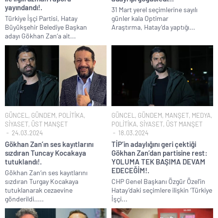
yayındandı!.
31 Mart yerel seçimlerine sayılı
Türkiye İşçi Partisi, Hatay
günler kala Optimar
Büyükşehir Belediye Başkan
Araştırma, Hatay‘da yaptığı...
adayı Gökhan Zan‘a ait...
GÜNCEL
,
GÜNDEM
,
POLİTİKA
,
GÜNCEL
,
GÜNDEM
,
MANŞET
,
MEDYA
,
SİYASET
,
ÜST MANŞET
POLİTİKA
,
SİYASET
,
ÜST MANŞET
24.03.2024
18.03.2024
Gökhan Zan’ın ses kayıtlarını
TİP’in adaylığını geri çektiği
sızdıran Tuncay Kocakaya
Gökhan Zan’dan partisine rest:
tutuklandı!.
YOLUMA TEK BAŞIMA DEVAM
EDECEĞİM!.
Gökhan Zan‘ın ses kayıtlarını
sızdıran Turgay Kocakaya
CHP Genel Başkanı Özgür Özel’in
tutuklanarak cezaevine
Hatay’daki seçimlere ilişkin ‘Türkiye
gönderildi.....
İşçi...