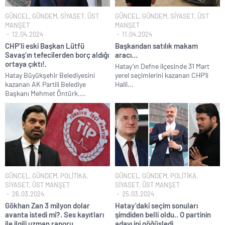
Donald Trump’ın İran saldırılarını durdurma kararını Netanyahu da
sosyal medyadan öğrendi..
GÜNCEL
,
GÜNDEM
,
SİYASET
,
ÜST
GÜNCEL
,
GÜNDEM
,
SİYASET
,
ÜST
MANŞET
MANŞET
Günlerdir İran’a tehditler savurarak atıp tutan Trump yine kıvırdı!.
12.04.2024
11.04.2024
Merkez Bankası’ndan Kripto Varlık Merkezi Kayıt Sistemi’ne onay..
CHP’li eski Başkan Lütfü
Başkandan satılık makam
Savaş’ın tefecilerden borç aldığı
aracı…
CHP’den AK Parti’ye geçen Tuzla Belediye Başkanı’ndan ilk
ortaya çıktı!.
Hatay‘ın Defne ilçesinde 31 Mart
açıklama..
Hatay Büyükşehir Belediyesini
yerel seçimlerini kazanan CHP’li
kazanan AK Partili Belediye
Halil...
Efsane Başkan Aziz Yıldırım’dan Acun Ilıcalı’ya sert sözler!.
Başkanı Mehmet Öntürk,...
CHP içindeki Rüşvet, Yolsuzluk, Hırsızlık ve baskı skandalları
gündemden düşmüyor!.
3 CHP’li Belediye Başkanı ile 1 İyi Partili milletvekili AK Parti’ye
geçiyor..
Parti dün kuruldu il başkanı bugün rüşvetten gözaltına alındı!.
GÜNCEL
,
GÜNDEM
,
POLİTİKA
,
GÜNCEL
,
GÜNDEM
,
POLİTİKA
,
SİYASET
,
ÜST MANŞET
SİYASET
,
ÜST MANŞET
26.03.2024
25.03.2024
Gökhan Zan 3 milyon dolar
Hatay’daki seçim sonuları
avanta istedi mi?. Ses kayıtları
şimdiden belli oldu.. O partinin
ile ilgili uzman raporu
adayı ipi göğüsledi…