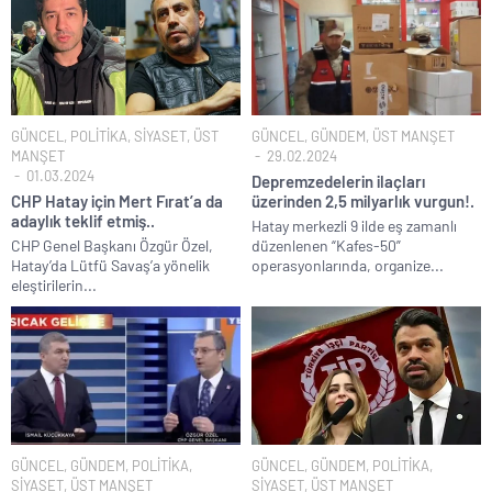
GÜNCEL
,
POLİTİKA
,
SİYASET
,
ÜST
GÜNCEL
,
GÜNDEM
,
ÜST MANŞET
MANŞET
29.02.2024
01.03.2024
Depremzedelerin ilaçları
CHP Hatay için Mert Fırat’a da
üzerinden 2,5 milyarlık vurgun!.
adaylık teklif etmiş..
Hatay merkezli 9 ilde eş zamanlı
CHP Genel Başkanı Özgür Özel,
düzenlenen “Kafes-50”
Hatay’da Lütfü Savaş’a yönelik
operasyonlarında, organize...
eleştirilerin...
GÜNCEL
,
GÜNDEM
,
POLİTİKA
,
GÜNCEL
,
GÜNDEM
,
POLİTİKA
,
SİYASET
,
ÜST MANŞET
SİYASET
,
ÜST MANŞET