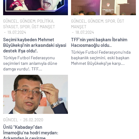
Uğur Mumcu dosyası 33 yıl sonra yeniden açılıyor..
CHP Lideri Kılıçdaoğlu’ndan Terörsüz Türkiye sürecine destek
GÜNCEL
,
GÜNDEM
,
POLİTİKA
,
GÜNCEL
,
GÜNDEM
,
SPOR
,
ÜST
açıklaması..
SİYASET
,
SPOR
,
ÜST MANŞET
MANŞET
Denize döktüğümüz(!) Yunanların ekonomisini şaha kaldırdık!.
19.07.2024
18.07.2024
Seçimi kaybeden Mehmet
TFF’nin yeni başkanı İbrahim
TÜİK sipariş enflasyon oranlarını açıkladı!.
Büyükekşi’nin arkasındaki siyasi
Hacıosmaoğlu oldu..
TÜİK kira zam oranını yüzde 31 olarak açıkladı..
destek ifşa oldu!.
Türkiye Futbol Federasyonu’nda
Türkiye Futbol Federasyonu
başkanlık seçimini, eski başkan
Etimesgut Belediye Başkanı Erdal Beşikçioğlu hakkında
seçimleri tam anlamıyla düne
Mehmet Büyükekşi’ye karşı...
tutuklama talebi..
damga vurdu!. TFF...
GÜNCEL
26.02.2020
Ünlü “Kabadayı”dan
İmamoğlu’na hodri meydan:
Arkamdan iş çevirme,