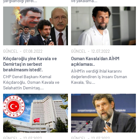
yargılandığı yerel...
ve yakalama...
GÜNCEL
07.08.2022
GÜNCEL
12.07.2022
Kılıçdaroğlu yine Kavala ve
Osman Kavala’dan AİHM
Demirtaş’ın serbest
açıklaması..
bırakılmasını istedi!.
AİHM’in verdiği ihlal kararını
CHP Genel Başkanı Kemal
değerlendiren iş insanı Osman
Kılıçdaroğlu, Osman Kavala ve
Kavala, ‘Bu...
Selahattin Demirtaş...
GÜNCEL
12.07.2022
GÜNCEL
12.07.2022