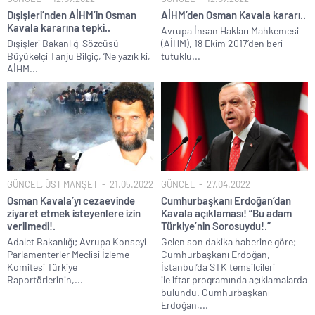
Dışişleri’nden AİHM’in Osman
AİHM’den Osman Kavala kararı..
Kavala kararına tepki..
Avrupa İnsan Hakları Mahkemesi
Dışişleri Bakanlığı Sözcüsü
(AİHM), 18 Ekim 2017’den beri
Büyükelçi Tanju Bilgiç, ‘Ne yazık ki,
tutuklu...
AİHM...
GÜNCEL
,
ÜST MANŞET
21.05.2022
GÜNCEL
27.04.2022
Osman Kavala’yı cezaevinde
Cumhurbaşkanı Erdoğan’dan
ziyaret etmek isteyenlere izin
Kavala açıklaması! “Bu adam
verilmedi!.
Türkiye’nin Sorosuydu!.”
Adalet Bakanlığı; Avrupa Konseyi
Gelen son dakika haberine göre;
Parlamenterler Meclisi İzleme
Cumhurbaşkanı Erdoğan,
Komitesi Türkiye
İstanbul’da STK temsilcileri
Raportörlerinin,...
ile iftar programında açıklamalarda
bulundu. Cumhurbaşkanı
Erdoğan,...