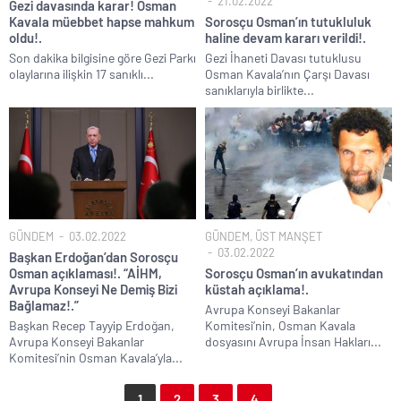
21.02.2022
Gezi davasında karar! Osman
Kavala müebbet hapse mahkum
Sorosçu Osman’ın tutukluluk
oldu!.
haline devam kararı verildi!.
Son dakika bilgisine göre Gezi Parkı
Gezi İhaneti Davası tutuklusu
olaylarına ilişkin 17 sanıklı...
Osman Kavala’nın Çarşı Davası
sanıklarıyla birlikte...
GÜNDEM
03.02.2022
GÜNDEM
,
ÜST MANŞET
03.02.2022
Başkan Erdoğan’dan Sorosçu
Osman açıklaması!. “AİHM,
Sorosçu Osman’ın avukatından
Avrupa Konseyi Ne Demiş Bizi
küstah açıklama!.
Bağlamaz!.”
Avrupa Konseyi Bakanlar
Başkan Recep Tayyip Erdoğan,
Komitesi’nin, Osman Kavala
Avrupa Konseyi Bakanlar
dosyasını Avrupa İnsan Hakları...
Komitesi’nin Osman Kavala’yla...
1
2
3
4