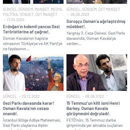
TÜİK kira zam oranını yüzde 31 olarak açıkladı..
GÜNCEL
,
GÜNDEM
,
MANŞET
,
MEDYA
,
GÜNCEL
,
GÜNDEM
,
ÜST MANŞET
POLİTİKA
,
SİYASET
,
ÜST MANŞET
28.09.2023
Etimesgut Belediye Başkanı Erdal Beşikçioğlu hakkında
17.04.2024
Soroşçu Osman’a ağırlaştırılmış
tutuklama talebi..
Erdoğan’ın kıdemli yancısı Gezi
müebbet!.
Teröristlerine af çağrısı!.
Donald Trump’ın İran saldırılarını durdurma kararını Netanyahu da
Yargıtay 3. Ceza Dairesi, Gezi Parkı
sosyal medyadan öğrendi..
Osman Kavala’nın hapiste
davasında, Osman Kavala’ya
olmasının Türkiye’ye ve AK Parti’ye
verilen...
Günlerdir İran’a tehditler savurarak atıp tutan Trump yine kıvırdı!.
ne faydasının...
Yolsuzluktan gözaltına alınan Veli Ağbaba’nın kardeşi tutuklandı!.
Taksicilerden darbe girişimi gibi eylem planı!.
GÜNCEL
29.12.2022
GÜNCEL
08.08.2022
Gezi Parkı davasında karar!
15 Temmuz’un kilit ismi Henri
Osman Kavala’nın cezası
Barkey, Osman Kavala
onandı!.
görüşmesini doğruladı!.
İstanbul Bölge Adliye Mahkemesi,
FETÖ’nün, 15 Temmuz darbe
Gezi Parkı olaylarına ilişkin
girişiminde yer almakla suçlanan