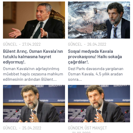
GÜNCEL
27.04.2022
GÜNCEL
26.04.2022
Bülent Arınç, Osman Kavala’nın
Sosyal medyada Kavala
tutuklu kalmasına hayret
provokasyonu! Halkı sokağa
ediyormuş!.
çağırdılar!.
Osman Kavala’nın ağırlaştırılmış
Gezi Parkı davasında yargılanan
müebbet hapis cezasına mahkum
Osman Kavala, 4,5 yıllık aradan
edilmesinin ardından Bülent...
sonra...
GÜNCEL
25.04.2022
GÜNDEM
,
ÜST MANŞET