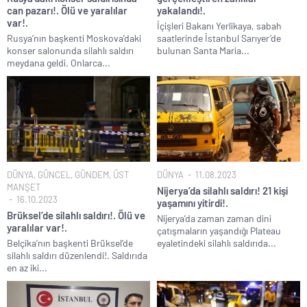
can pazarı!. Ölü ve yaralılar
yakalandı!.
var!.
İçişleri Bakanı Yerlikaya, sabah
Rusya’nın başkenti Moskova’daki
saatlerinde İstanbul Sarıyer’de
konser salonunda silahlı saldırı
bulunan Santa Maria...
meydana geldi. Onlarca...
DÜNYA
,
GÜNCEL
,
GÜNDEM
,
ÜST
DÜNYA
11.08.2023
MANŞET
Nijerya’da silahlı saldırı! 21 kişi
16.10.2023
yaşamını yitirdi!.
Brüksel’de silahlı saldırı!. Ölü ve
Nijerya’da zaman zaman dini
yaralılar var!.
çatışmaların yaşandığı Plateau
Belçika’nın başkenti Brüksel’de
eyaletindeki silahlı saldırıda...
silahlı saldırı düzenlendi!. Saldırıda
en az iki...