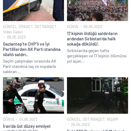
GÜNCEL
,
SİYASET
,
ÜST MANŞET
,
DÜNYA
09.05.2023
Video Galeri
17 kişinin öldüğü saldırıların
09.05.2023
ardından Sırbistan’da halk
Gaziantep’te CHP’li ve İyi
sokağa döküldü!.
Partililerden AK Parti standına
Sırbistan’da geçen hafta
silahlı saldırı..
gerçekleşen ve 17 kişinin ölümüne
Seçim çalışmaları sırasında AK
yol açan...
Parti standına taş ve sopalarla
saldıran...
DÜNYA
01.05.2023
GÜNCEL
,
ÜST MANŞET
,
YAŞAM
26.04.2023
İran’da üst düzey emniyet