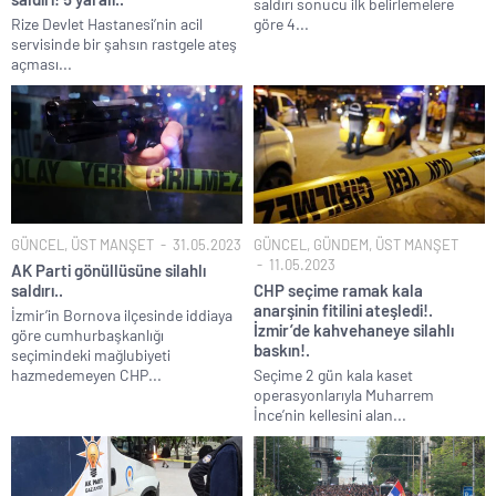
saldırı sonucu ilk belirlemelere
Rize Devlet Hastanesi’nin acil
göre 4...
servisinde bir şahsın rastgele ateş
açması...
GÜNCEL
,
ÜST MANŞET
31.05.2023
GÜNCEL
,
GÜNDEM
,
ÜST MANŞET
11.05.2023
AK Parti gönüllüsüne silahlı
saldırı..
CHP seçime ramak kala
anarşinin fitilini ateşledi!.
İzmir’in Bornova ilçesinde iddiaya
İzmir’de kahvehaneye silahlı
göre cumhurbaşkanlığı
baskın!.
seçimindeki mağlubiyeti
hazmedemeyen CHP...
Seçime 2 gün kala kaset
operasyonlarıyla Muharrem
İnce’nin kellesini alan...