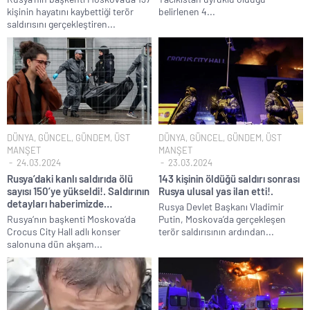
kişinin hayatını kaybettiği terör
belirlenen 4...
Fenerbahçe Konyaspor maçında F-16 ile gövde gösterisi yapan
saldırısını gerçekleştiren...
paşa emekliye sevk edildi!.
Türkiye’nin ilk kadın hava kuvvetleri paşası hayırlı olsun..
CHP’li Erdal Beşikçioğlu’nun uyuşturucu testi pozitif çıktı!.
Bay Kemal gibi şimdiden “İktidar Olamazsam İstifa Ederim” gazları
vermeye başladı!.
ABD’de de 25 eyalet Trump yönetimine karşı dava açtı!.
DÜNYA
,
GÜNCEL
,
GÜNDEM
,
ÜST
DÜNYA
,
GÜNCEL
,
GÜNDEM
,
ÜST
Brent petrol çakıldı!.
MANŞET
MANŞET
24.03.2024
23.03.2024
Rüşvet ve yolsuzluktan tutuklanan CHP’li Erdal Beşikçioğlu
Rusya’daki kanlı saldırıda ölü
143 kişinin öldüğü saldırı sonrası
görevden uzaklaştırıldı!.
sayısı 150’ye yükseldi!. Saldırının
Rusya ulusal yas ilan etti!.
detayları haberimizde…
İngilizler 12. adamları Özgür Özel’i hazırlama telâşına düştü!.
Rusya Devlet Başkanı Vladimir
Rusya‘nın başkenti Moskova‘da
Putin, Moskova’da gerçekleşen
Uğur Mumcu dosyası 33 yıl sonra yeniden açılıyor..
Crocus City Hall adlı konser
terör saldırısının ardından...
salonuna dün akşam...
CHP Lideri Kılıçdaoğlu’ndan Terörsüz Türkiye sürecine destek
açıklaması..
Denize döktüğümüz(!) Yunanların ekonomisini şaha kaldırdık!.
TÜİK sipariş enflasyon oranlarını açıkladı!.