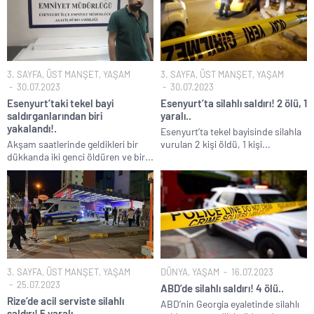
3. SAYFA
,
ÜST MANŞET
,
YAŞAM
3. SAYFA
,
ÜST MANŞET
,
YAŞAM
30.07.2023
30.07.2023
Esenyurt’taki tekel bayi
Esenyurt’ta silahlı saldırı! 2 ölü, 1
saldırganlarından biri
yaralı..
yakalandı!.
Esenyurt’ta tekel bayisinde silahla
Akşam saatlerinde geldikleri bir
vurulan 2 kişi öldü, 1 kişi...
dükkanda iki genci öldüren ve bir...
3. SAYFA
,
ÜST MANŞET
,
YAŞAM
DÜNYA
,
YAŞAM
16.07.2023
25.07.2023
ABD’de silahlı saldırı! 4 ölü..
Rize’de acil serviste silahlı
ABD’nin Georgia eyaletinde silahlı
saldırı! 5 yaralı..