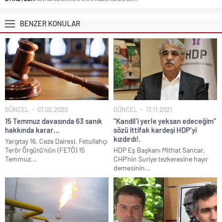
BENZER KONULAR
GÜNCEL
07.02.2020
GÜNCEL
17.11.2021
15 Temmuz davasında 63 sanık
“Kandil’i yerle yeksan edeceğim”
hakkında karar…
sözü ittifak kardeşi HDP’yi
kızdırdı!.
Yargıtay 16. Ceza Dairesi, Fetullahçı
Terör Örgütü’nün (FETÖ) 15
HDP Eş Başkanı Mithat Sancar,
Temmuz...
CHP’nin Suriye tezkeresine hayır
demesinin...