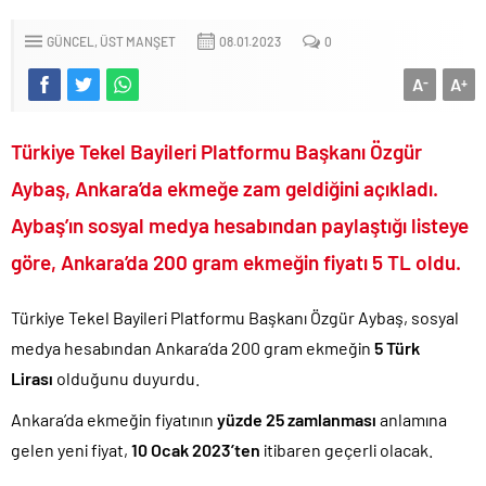
Sevgilisine “Ben Rüşvetsiz İş Yapamam” mesajı atan CHP’li
Başkanın skandal yazışmaları!.
GÜNCEL
ÜST MANŞET
08.01.2023
0
LGS tercih sonuçları açıklandı.. Tek tıkla öğren..
A
A
-
+
6.37 TL’lik indirimini ÖTV kazığı ile iptal edip 1 liraya düşürdüler!.
Fenerbahçe Konyaspor maçında F-16 ile gövde gösterisi yapan
Türkiye Tekel Bayileri Platformu Başkanı Özgür
paşa emekliye sevk edildi!.
Türkiye’nin ilk kadın hava kuvvetleri paşası hayırlı olsun..
Aybaş, Ankara’da ekmeğe zam geldiğini açıkladı.
CHP’li Erdal Beşikçioğlu’nun uyuşturucu testi pozitif çıktı!.
Aybaş’ın sosyal medya hesabından paylaştığı listeye
Bay Kemal gibi şimdiden “İktidar Olamazsam İstifa Ederim” gazları
göre, Ankara’da 200 gram ekmeğin fiyatı 5 TL oldu.
vermeye başladı!.
ABD’de de 25 eyalet Trump yönetimine karşı dava açtı!.
Türkiye Tekel Bayileri Platformu Başkanı Özgür Aybaş, sosyal
Brent petrol çakıldı!.
medya hesabından Ankara’da 200 gram ekmeğin
5 Türk
Rüşvet ve yolsuzluktan tutuklanan CHP’li Erdal Beşikçioğlu
Lirası
olduğunu duyurdu.
görevden uzaklaştırıldı!.
Ankara’da ekmeğin fiyatının
yüzde 25 zamlanması
anlamına
İngilizler 12. adamları Özgür Özel’i hazırlama telâşına düştü!.
gelen yeni fiyat,
10 Ocak 2023’ten
itibaren geçerli olacak.
Uğur Mumcu dosyası 33 yıl sonra yeniden açılıyor..
CHP Lideri Kılıçdaoğlu’ndan Terörsüz Türkiye sürecine destek