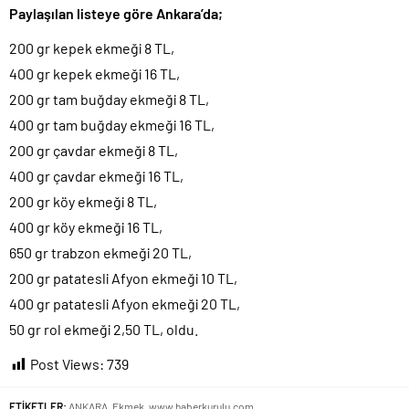
Paylaşılan listeye göre Ankara’da;
açıklaması..
Denize döktüğümüz(!) Yunanların ekonomisini şaha kaldırdık!.
200 gr kepek ekmeği 8 TL,
TÜİK sipariş enflasyon oranlarını açıkladı!.
400 gr kepek ekmeği 16 TL,
200 gr tam buğday ekmeği 8 TL,
TÜİK kira zam oranını yüzde 31 olarak açıkladı..
400 gr tam buğday ekmeği 16 TL,
Etimesgut Belediye Başkanı Erdal Beşikçioğlu hakkında
tutuklama talebi..
200 gr çavdar ekmeği 8 TL,
Donald Trump’ın İran saldırılarını durdurma kararını Netanyahu da
400 gr çavdar ekmeği 16 TL,
sosyal medyadan öğrendi..
200 gr köy ekmeği 8 TL,
Merkez Bankası’nın toplam rezervleri 164,4 milyar dolara yükseldi..
400 gr köy ekmeği 16 TL,
650 gr trabzon ekmeği 20 TL,
200 gr patatesli Afyon ekmeği 10 TL,
400 gr patatesli Afyon ekmeği 20 TL,
50 gr rol ekmeği 2,50 TL, oldu.
Post Views:
739
ETİKETLER:
ANKARA
,
Ekmek
,
www.haberkurulu.com