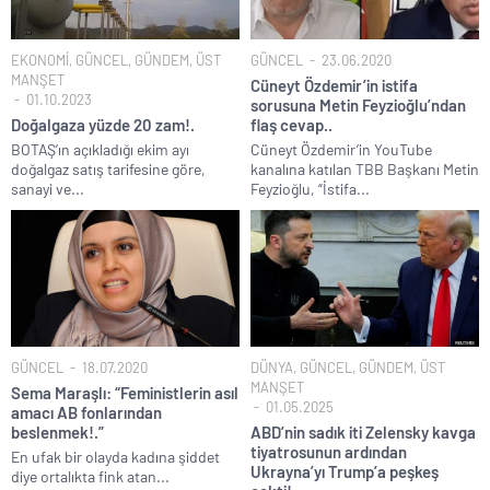
EKONOMİ
,
GÜNCEL
,
GÜNDEM
,
ÜST
GÜNCEL
23.06.2020
MANŞET
Cüneyt Özdemir’in istifa
01.10.2023
sorusuna Metin Feyzioğlu’ndan
Doğalgaza yüzde 20 zam!.
flaş cevap..
BOTAŞ’ın açıkladığı ekim ayı
Cüneyt Özdemir’in YouTube
doğalgaz satış tarifesine göre,
kanalına katılan TBB Başkanı Metin
sanayi ve...
Feyzioğlu, “İstifa...
GÜNCEL
18.07.2020
DÜNYA
,
GÜNCEL
,
GÜNDEM
,
ÜST
MANŞET
Sema Maraşlı: “Feministlerin asıl
01.05.2025
amacı AB fonlarından
beslenmek!.”
ABD’nin sadık iti Zelensky kavga
tiyatrosunun ardından
En ufak bir olayda kadına şiddet
Ukrayna’yı Trump’a peşkeş
diye ortalıkta fink atan...