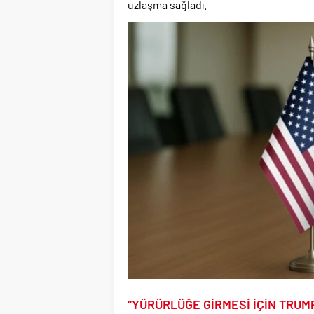
uzlaşma sağladı.
“YÜRÜRLÜĞE GİRMESİ İÇİN TRUMP