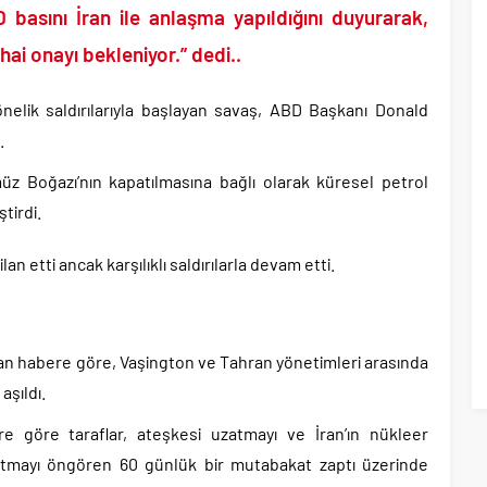
tler savurarak atıp tutan Trump yine kıvırdı!.
D basını İran ile anlaşma yapıldığını duyurarak,
ripto Varlık Merkezi Kayıt Sistemi’ne onay..
ai onayı bekleniyor.” dedi..
eçen Tuzla Belediye Başkanı’ndan ilk açıklama..
dırım’dan Acun Ilıcalı’ya sert sözler!.
yönelik saldırılarıyla başlayan savaş, ABD Başkanı Donald
 Yolsuzluk, Hırsızlık ve baskı skandalları gündemden düşmüyor!.
.
ı ile 1 İyi Partili milletvekili AK Parti’ye geçiyor..
rmüz Boğazı’nın kapatılmasına bağlı olarak küresel petrol
başkanı bugün rüşvetten gözaltına alındı!.
tirdi.
lan etti ancak karşılıklı saldırılarla devam etti.
an habere göre, Vaşington ve Tahran yönetimleri arasında
aşıldı.
ere göre taraflar, ateşkesi uzatmayı ve İran’ın nükleer
latmayı öngören 60 günlük bir mutabakat zaptı üzerinde