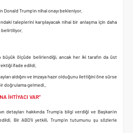
n Donald Trump’ın nihai onayı bekleniyor.
daki taleplerini karşılayacak nihai bir anlaşma için daha
elirtiliyor.
ın büyük ölçüde belirlendiği, ancak her iki tarafın da üst
tiği ifade edildi.
onayları aldığını ve imzaya hazır olduğunu ilettiğini öne sürse
ir doğrulama gelmedi..
A İHTİYACI VAR”
ın detayları hakkında Trump’a bilgi verdiği ve Başkan’ın
dildi. Bir ABD’li yetkili, Trump’ın tutumunu şu sözlerle