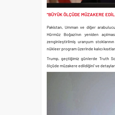
“BÜYÜK ÖLÇÜDE MÜZAKERE EDİL
Pakistan, Umman ve diğer arabulucu
Hürmüz Boğazı’nın yeniden açılması
zenginleştirilmiş uranyum stoklarının 
nükleer program üzerinde kalıcı kısıtla
Trump, geçtiğimiz günlerde Truth So
ölçüde müzakere edildiğini’ ve detayları