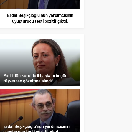
Erdal Beşikçioğlu’nun yardımcısının
İran’a güç yettireme
uyuşturucu testi pozitif çıktı!.
üzerinden sahte kahra
Parti dün kuruldu il başkanı bugün
rüşvetten gözaltına alındı!.
Erdal Beşikçioğlu’nun yardımcısının
uyuşturucu testi pozitif çıktı!.