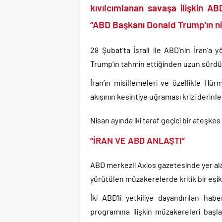
Günlerdir İran’a tehdi
kıvılcımlanan savaşa ilişkin AB
Merkez Bankası’ndan K
“ABD Başkanı Donald Trump’ın nih
CHP’den AK Parti’ye g
Efsane Başkan Aziz Yıl
28 Şubat’ta İsrail ile ABD’nin İran’a 
CHP içindeki Rüşvet,
Trump’ın tahmin ettiğinden uzun sürdü
3 CHP’li Belediye Başkan
İran’ın misillemeleri ve özellikle Hü
Parti dün kuruldu il 
akışının kesintiye uğraması krizi derinleş
Nisan ayında iki taraf geçici bir ateşkes i
“İRAN VE ABD ANLAŞTI”
ABD merkezli Axios gazetesinde yer al
yürütülen müzakerelerde kritik bir eşik 
İki ABD’li yetkiliye dayandırılan hab
programına ilişkin müzakereleri baş