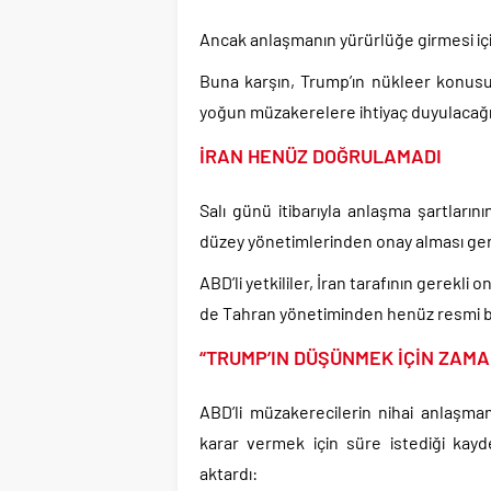
Ancak anlaşmanın yürürlüğe girmesi içi
Buna karşın, Trump’ın nükleer konusun
yoğun müzakerelere ihtiyaç duyulacağı b
İRAN HENÜZ DOĞRULAMADI
Salı günü itibarıyla anlaşma şartların
düzey yönetimlerinden onay alması gerek
ABD’li yetkililer, İran tarafının gerekli 
de Tahran yönetiminden henüz resmi b
“TRUMP’IN DÜŞÜNMEK İÇİN ZAMAN
ABD’li müzakerecilerin nihai anlaşman
karar vermek için süre istediği kayde
aktardı: