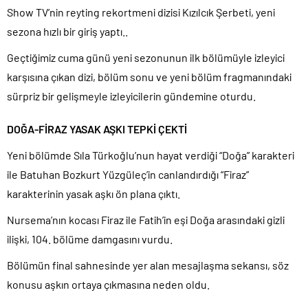
Show TV’nin reyting rekortmeni dizisi Kızılcık Şerbeti, yeni
TÜİK kira zam oranını yüzde 31 olarak açıkladı..
sezona hızlı bir giriş yaptı..
Etimesgut Belediye Başkanı Erdal Beşikçioğlu hakkında
tutuklama talebi..
Geçtiğimiz cuma günü yeni sezonunun ilk bölümüyle izleyici
Donald Trump’ın İran saldırılarını durdurma kararını Netanyahu da
karşısına çıkan dizi, bölüm sonu ve yeni bölüm fragmanındaki
sosyal medyadan öğrendi..
sürpriz bir gelişmeyle izleyicilerin gündemine oturdu.
Günlerdir İran’a tehditler savurarak atıp tutan Trump yine kıvırdı!.
Merkez Bankası’ndan Kripto Varlık Merkezi Kayıt Sistemi’ne onay..
DOĞA-FİRAZ YASAK AŞKI TEPKİ ÇEKTİ
CHP’den AK Parti’ye geçen Tuzla Belediye Başkanı’ndan ilk
Yeni bölümde Sıla Türkoğlu’nun hayat verdiği “Doğa” karakteri
açıklama..
ile Batuhan Bozkurt Yüzgüleç’in canlandırdığı “Firaz”
Savaşın kazananı 93 milyar dolar ile dev petrol şirketleri oldu!.
karakterinin yasak aşkı ön plana çıktı.
Nursema’nın kocası Firaz ile Fatih’in eşi Doğa arasındaki gizli
ilişki, 104. bölüme damgasını vurdu.
Bölümün final sahnesinde yer alan mesajlaşma sekansı, söz
konusu aşkın ortaya çıkmasına neden oldu.