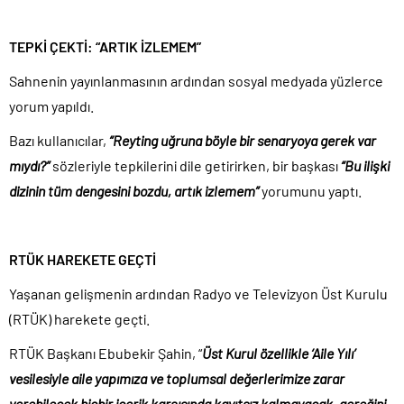
TEPKİ ÇEKTİ: “ARTIK İZLEMEM”
Sahnenin yayınlanmasının ardından sosyal medyada yüzlerce
yorum yapıldı.
Bazı kullanıcılar,
“Reyting uğruna böyle bir senaryoya gerek var
mıydı?”
sözleriyle tepkilerini dile getirirken, bir başkası
“Bu ilişki
dizinin tüm dengesini bozdu, artık izlemem”
yorumunu yaptı.
RTÜK HAREKETE GEÇTİ
Yaşanan gelişmenin ardından Radyo ve Televizyon Üst Kurulu
(RTÜK) harekete geçti.
RTÜK Başkanı Ebubekir Şahin, “
Üst Kurul özellikle ‘Aile Yılı’
vesilesiyle aile yapımıza ve toplumsal değerlerimize zarar
verebilecek hiçbir içerik karşısında kayıtsız kalmayacak, gereğini