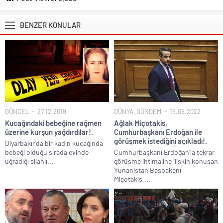
BENZER KONULAR
GÜNCEL
27.12.2019
DÜNYA
,
GÜNDEM
15.06.2022
Kucağındaki bebeğine rağmen
Ağlak Miçotakis,
üzerine kurşun yağdırdılar!.
Cumhurbaşkanı Erdoğan ile
görüşmek istediğini açıkladı!.
Diyarbakır’da bir kadın kucağında
bebeği olduğu sırada evinde
Cumhurbaşkanı Erdoğan’la tekrar
uğradığı silahlı...
görüşme ihtimaline ilişkin konuşan
Yunanistan Başbakanı
Miçotakis,...