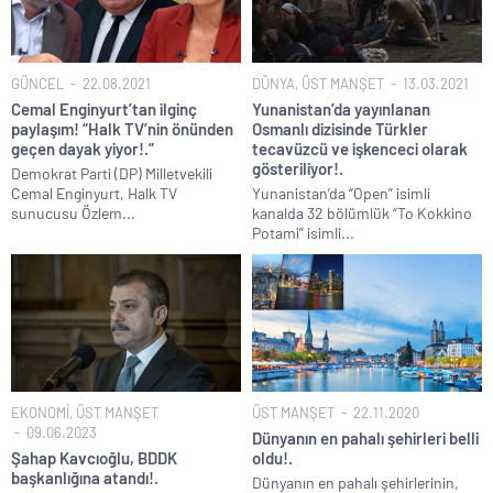
GÜNCEL
22.08.2021
DÜNYA
,
ÜST MANŞET
13.03.2021
Cemal Enginyurt’tan ilginç
Yunanistan’da yayınlanan
paylaşım! “Halk TV’nin önünden
Osmanlı dizisinde Türkler
geçen dayak yiyor!.”
tecavüzcü ve işkenceci olarak
gösteriliyor!.
Demokrat Parti (DP) Milletvekili
Cemal Enginyurt, Halk TV
Yunanistan’da “Open” isimli
sunucusu Özlem...
kanalda 32 bölümlük “To Kokkino
Potami” isimli...
EKONOMİ
,
ÜST MANŞET
ÜST MANŞET
22.11.2020
09.06.2023
Dünyanın en pahalı şehirleri belli
Şahap Kavcıoğlu, BDDK
oldu!.
başkanlığına atandı!.
Dünyanın en pahalı şehirlerinin,