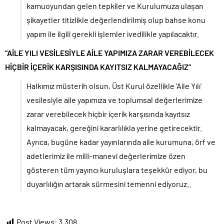
kamuoyundan gelen tepkiler ve Kurulumuza ulaşan
şikayetler titizlikle değerlendirilmiş olup bahse konu
yapım ile ilgili gerekli işlemler ivedilikle yapılacaktır.
“AİLE YILI VESİLESİYLE AİLE YAPIMIZA ZARAR VEREBİLECEK
HİÇBİR İÇERİK KARŞISINDA KAYITSIZ KALMAYACAĞIZ”
Halkımız müsterih olsun, Üst Kurul özellikle ‘Aile Yılı’
vesilesiyle aile yapımıza ve toplumsal değerlerimize
zarar verebilecek hiçbir içerik karşısında kayıtsız
kalmayacak, gereğini kararlılıkla yerine getirecektir.
Ayrıca, bugüne kadar yayınlarında aile kurumuna, örf ve
adetlerimiz ile milli-manevi değerlerimize özen
gösteren tüm yayıncı kuruluşlara teşekkür ediyor, bu
duyarlılığın artarak sürmesini temenni ediyoruz..
Post Views:
3.308