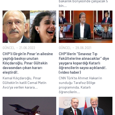
bakanlık bünyesinde çalışacak 5
bin...
GÜNCEL
21.06.2022
GÜNCEL
29.06.2021
CHP’li Girgin’in Pınar’ın ailesine
CHP’lilerin “Sınavsız Tıp
yaptığı baskıyı unutan
Fakültelerine alınacaklar” diye
Kılıçdaroğlu, Pınar Gültekin
yaygara kopardığı Katarlı
davasından çıkan kararı
öğrencilerin sayısı açıklandı!.
eleştirdi!.
(video haber)
Kemal Kılıçdaroğlu, Pınar
CNN Türk’te Ahmet Hakan’ın
Gültekin’in katili Cemal Metin
sunduğu Tarafsız Bölge
Avcı’ya verilen karara...
programında, Katarlı
öğrencilerin...