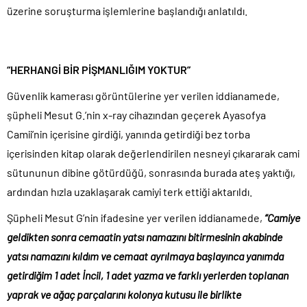
üzerine soruşturma işlemlerine başlandığı anlatıldı.
“HERHANGİ BİR PİŞMANLIĞIM YOKTUR”
Güvenlik kamerası görüntülerine yer verilen iddianamede,
şüpheli Mesut G.’nin x-ray cihazından geçerek Ayasofya
Camii’nin içerisine girdiği, yanında getirdiği bez torba
içerisinden kitap olarak değerlendirilen nesneyi çıkararak cami
sütununun dibine götürdüğü, sonrasında burada ateş yaktığı,
ardından hızla uzaklaşarak camiyi terk ettiği aktarıldı.
Şüpheli Mesut G’nin ifadesine yer verilen iddianamede,
“Camiye
geldikten sonra cemaatin yatsı namazını bitirmesinin akabinde
yatsı namazını kıldım ve cemaat ayrılmaya başlayınca yanımda
getirdiğim 1 adet İncil, 1 adet yazma ve farklı yerlerden toplanan
yaprak ve ağaç parçalarını kolonya kutusu ile birlikte