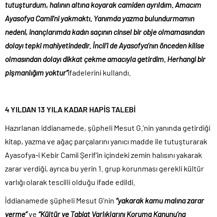
tutuşturdum, halının altına koyarak camiden ayrıldım. Amacım
Ayasofya Camii’ni yakmaktı. Yanımda yazma bulundurmamın
nedeni, inançlarımda kadın saçının cinsel bir obje olmamasından
dolayı tepki mahiyetindedir. İncil’i de Ayasofya’nın önceden kilise
olmasından dolayı dikkat çekme amacıyla getirdim. Herhangi bir
pişmanlığım yoktur”
ifadelerini kullandı.
4 YILDAN 13 YILA KADAR HAPİS TALEBİ
Hazırlanan iddianamede, şüpheli Mesut G.’nin yanında getirdiği
kitap, yazma ve ağaç parçalarını yanıcı madde ile tutuşturarak
Ayasofya-i Kebir Camii Şerif’in içindeki zemin halısını yakarak
zarar verdiği, ayrıca bu yerin 1. grup korunması gerekli kültür
varlığı olarak tescilli olduğu ifade edildi.
İddianamede şüpheli Mesut G’nin
“yakarak kamu malına zarar
verme”
ve
“Kültür ve Tabiat Varlıklarını Koruma Kanunu’na