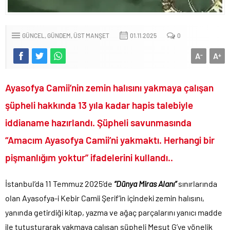
Veli Ağbaba’nın ağabeyi de rüşvetten gözaltına alındı!.
Sevgilisine “Ben Rüşvetsiz İş Yapamam” mesajı atan CHP’li
Başkanın skandal yazışmaları!.
GÜNCEL
GÜNDEM
ÜST MANŞET
01.11.2025
0
LGS tercih sonuçları açıklandı.. Tek tıkla öğren..
A
A
-
+
6.37 TL’lik indirimini ÖTV kazığı ile iptal edip 1 liraya düşürdüler!.
Fenerbahçe Konyaspor maçında F-16 ile gövde gösterisi yapan
paşa emekliye sevk edildi!.
Ayasofya Camii’nin zemin halısını yakmaya çalışan
Türkiye’nin ilk kadın hava kuvvetleri paşası hayırlı olsun..
şüpheli hakkında 13 yıla kadar hapis talebiyle
CHP’li Erdal Beşikçioğlu’nun uyuşturucu testi pozitif çıktı!.
iddianame hazırlandı. Şüpheli savunmasında
Bay Kemal gibi şimdiden “İktidar Olamazsam İstifa Ederim” gazları
“Amacım Ayasofya Camii’ni yakmaktı. Herhangi bir
vermeye başladı!.
pişmanlığım yoktur” ifadelerini kullandı..
ABD’de de 25 eyalet Trump yönetimine karşı dava açtı!.
Brent petrol çakıldı!.
İstanbul’da 11 Temmuz 2025’de
“Dünya Miras Alanı”
sınırlarında
Rüşvet ve yolsuzluktan tutuklanan CHP’li Erdal Beşikçioğlu
olan Ayasofya-i Kebir Camii Şerif’in içindeki zemin halısını,
görevden uzaklaştırıldı!.
yanında getirdiği kitap, yazma ve ağaç parçalarını yanıcı madde
İngilizler 12. adamları Özgür Özel’i hazırlama telâşına düştü!.
ile tutuşturarak yakmaya çalışan şüpheli Mesut G’ye yönelik
Uğur Mumcu dosyası 33 yıl sonra yeniden açılıyor..