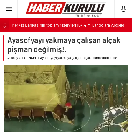
Merkez Bankası’nın toplam rezervleri 164,4 milyar dolara yükseldi..
Yolsuzluktan gözaltına alınan Veli Ağbaba’nın kardeşi tutuklandı!.
Ayasofyayı yakmaya çalışan alçak
ALTIN
Taksicilerden darbe girişimi gibi eylem planı!.
pişman değilmiş!.
Savaşın kazananı 93 milyar dolar ile dev petrol şirketleri oldu!.
BIST
Anasayfa
»
GÜNCEL
»
Ayasofyayı yakmaya çalışan alçak pişman değilmiş!.
Benzine gelen 4 lira indirim vatandaşa değil ÖTV’ye gidecek!.
DOLAR
ABD’nin Hiroşima kahpeliğinin üzerinden 81 geçti!.
Parti dün kuruldu il başkanı bugün rüşvetten gözaltına alındı!.
EURO
Erdal Beşikçioğlu’nun yardımcısının uyuşturucu testi pozitif çıktı!.
İran’a güç yettiremeyen Trump Küba üzerinden sahte
kahramanlık peşinde..
Terörsüz Türkiye için hazırlanan Çerçeve Yasa Teklifi’nin maddeleri
belli oldu..
Terörsüz Türkiye hedefinde yasal süreç başlıyor..