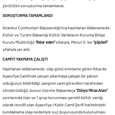
yürütülen soruşturma tamamlandı.
CHP Lideri Kılıçdaoğlu’ndan Terörsüz Türkiye sürecine destek
açıklaması..
SORUŞTURMA TAMAMLANDI
Denize döktüğümüz(!) Yunanların ekonomisini şaha kaldırdık!.
İstanbul Cumhuriyet Başsavcılığı’nca hazırlanan iddianamede,
TÜİK sipariş enflasyon oranlarını açıkladı!.
Kültür ve Turizm Bakanlığı Kültür Varlıklarını Koruma Bölge
TÜİK kira zam oranını yüzde 31 olarak açıkladı..
Kurulu Müdürlüğü
“ihbar eden”
sıfatıyla, Mesut G. ise
“şüpheli”
Etimesgut Belediye Başkanı Erdal Beşikçioğlu hakkında
tutuklama talebi..
sıfatıyla yer aldı.
Ekrem İmamoğlu dahil 53 ismin tutukluluğunun devamına karar
CAMİYİ YAKMAYA ÇALIŞTI
verildi..
Hazırlanan iddianamede, olay günü emniyete gelen ihbarda
Ayasofya Camii’nde yangın çıkarmaya çalışan bir şahsın
olduğunun bildirildiği, yangının cami görevlileri tarafından
söndürüldüğü, bunun üzerine Bakanlıkça
“Dünya Miras Alanı”
sınırlarında olan ve 1.grup korunması gerekli kültür varlığı
olarak tescilli olan Ayasofya-i Kebir Camii Şerifi harimindeki
kundaklama olayı nedeniyle suç duyurusunda bulunulması