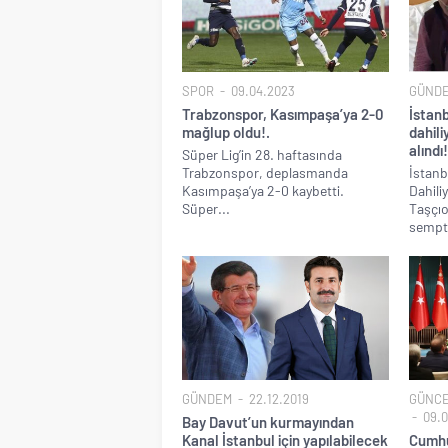
SPOR
09.04.2023
GÜND
Trabzonspor, Kasımpaşa’ya 2-0
İstanb
mağlup oldu!.
dahil
alındı!
Süper Lig’in 28. haftasında
Trabzonspor, deplasmanda
İstanb
Kasımpaşa’ya 2-0 kaybetti.
Dahili
Süper...
Taşçıo
sempto
GÜNDEM
22.12.2019
GÜNC
09.0
Bay Davut’un kurmayından
Kanal İstanbul için yapılabilecek
Cumhu