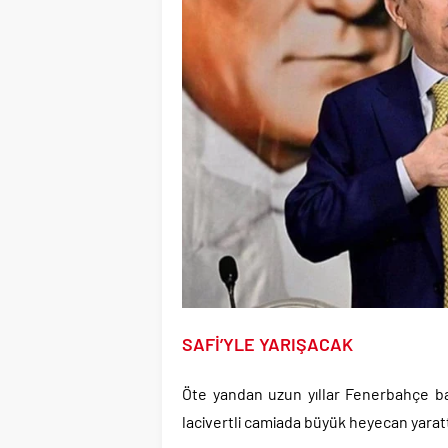
SAFİ’YLE YARIŞACAK
Öte yandan uzun yıllar Fenerbahçe baş
lacivertli camiada büyük heyecan yaratt