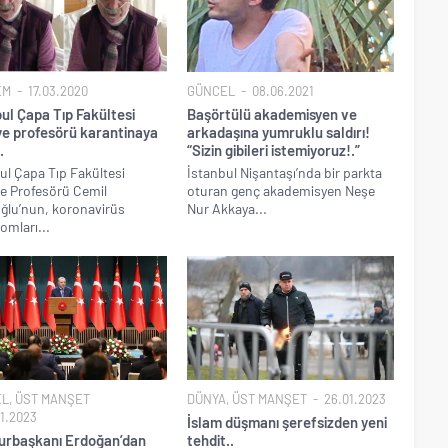
EM
17.03.2020
GÜNCEL
08.06.2021
ul Çapa Tıp Fakültesi
Başörtülü akademisyen ve
iye profesörü karantinaya
arkadaşına yumruklu saldırı!
.
“Sizin gibileri istemiyoruz!.”
ul Çapa Tıp Fakültesi
İstanbul Nişantaşı’nda bir parkta
ye Profesörü Cemil
oturan genç akademisyen Neşe
ğlu’nun, koronavirüs
Nur Akkaya...
mları...
EL
,
ÜST MANŞET
DÜNYA
,
ÜST MANŞET
26.01.2023
1.2023
İslam düşmanı şerefsizden yeni
rbaşkanı Erdoğan’dan
tehdit..