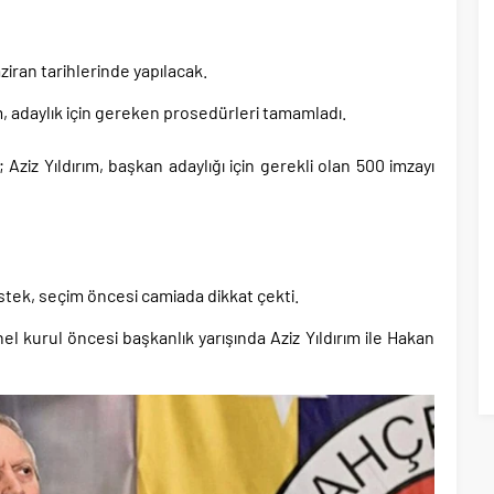
 oranlarını açıkladı!.
yüzde 31 olarak açıkladı..
aşkanı Erdal Beşikçioğlu hakkında tutuklama talebi..
iran tarihlerinde yapılacak.
 saldırılarını durdurma kararını Netanyahu da sosyal medyadan öğrendi..
m, adaylık için gereken prosedürleri tamamladı.
tler savurarak atıp tutan Trump yine kıvırdı!.
ziz Yıldırım, başkan adaylığı için gerekli olan 500 imzayı
ripto Varlık Merkezi Kayıt Sistemi’ne onay..
rişimi gibi eylem planı!.
stek, seçim öncesi camiada dikkat çekti.
 kurul öncesi başkanlık yarışında Aziz Yıldırım ile Hakan