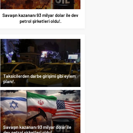
Savaşın kazananı 93 milyar dolar ile dev
Benzine gelen 4 lira i
petrol şirketleri oldu!.
değil ÖTV’ye g
Taksicilerden darbe girişimi gibi eylem
planı!.
Savaşın kazananı 93 milyar dolar ile
dev petrol şirketleri oldu!.