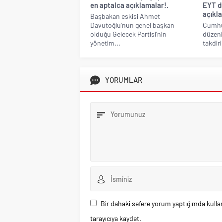
en aptalca açıklamalar!.
EYT dü
açıkl
Başbakan eskisi Ahmet
Davutoğlu’nun genel başkan
Cumhu
olduğu Gelecek Partisi’nin
düzenl
yönetim...
takdir
YORUMLAR
Bir dahaki sefere yorum yaptığımda kulla
tarayıcıya kaydet.