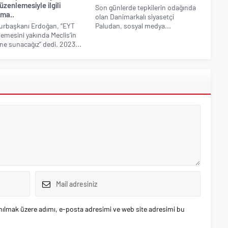
zenlemesiyle ilgili
Son günlerde tepkilerin odağında
ama..
olan Danimarkalı siyasetçi
rbaşkanı Erdoğan, “EYT
Paludan, sosyal medya...
emesini yakında Meclis’in
ine sunacağız” dedi. 2023...
nılmak üzere adımı, e-posta adresimi ve web site adresimi bu