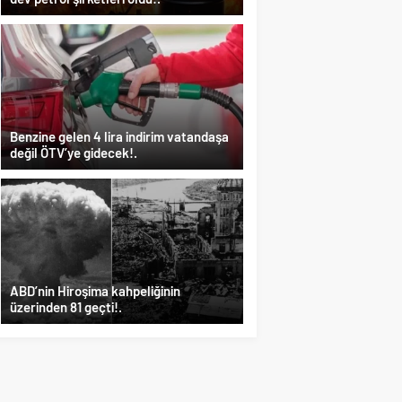
Benzine gelen 4 lira indirim vatandaşa
değil ÖTV’ye gidecek!.
ABD’nin Hiroşima kahpeliğinin
üzerinden 81 geçti!.