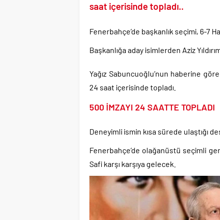
TÜİK sipariş enflasyon
saat içerisinde topladı..
TÜİK kira zam oranını 
Etimesgut Belediye B
Fenerbahçe’de başkanlık seçimi, 6-7 Haz
Donald Trump’ın İran
Başkanlığa aday isimlerden Aziz Yıldırı
Günlerdir İran’a tehdi
Yağız Sabuncuoğlu’nun haberine göre; A
Merkez Bankası’ndan K
24 saat içerisinde topladı.
Taksicilerden darbe gi
500 İMZAYI 24 SAATTE TOPLADI
Deneyimli ismin kısa sürede ulaştığı de
Fenerbahçe’de olağanüstü seçimli genel
Safi karşı karşıya gelecek.