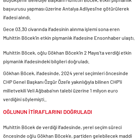
başvurusu yapması üzerine Antalya Adliyesi’ne götürülerek
CHP Lideri Kılıçdaoğlu’ndan Terörsüz Türkiye sürecine destek
açıklaması..
ifadesi alındı.
Denize döktüğümüz(!) Yunanların ekonomisini şaha kaldırdık!.
Gece 03.30 civarında ifadesinin alınma işlemi sona eren
TÜİK sipariş enflasyon oranlarını açıkladı!.
Muhittin Böcek’in etkin pişmanlık ifadesine Ensonhaber ulaştı.
TÜİK kira zam oranını yüzde 31 olarak açıkladı..
Muhittin Böcek, oğlu Gökhan Böcek’in 2 Mayıs’ta verdiği etkin
Etimesgut Belediye Başkanı Erdal Beşikçioğlu hakkında
tutuklama talebi..
pişmanlık ifadesindeki bilgileri doğruladı.
Ekrem İmamoğlu dahil 53 ismin tutukluluğunun devamına karar
Gökhan Böcek, ifadesinde, 2024 yerel seçimleri öncesinde
verildi..
CHP Genel Başkanı Özgür Özel’e yakınlığıyla bilinen CHP’li
milletvekili Veli Ağbaba’nın talebi üzerine 1 milyon euro
verdiğini söylemişti..
OĞLUNUN İTİRAFLARINI DOĞRULADI
Muhittin Böcek de verdiği ifadesinde, yerel seçim süreci
öncesinde oğlu Gökhan Böcek’e, partiden gelebilecek maddi