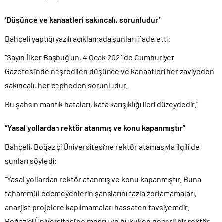
Donald Trump’ın İran saldırılarını durdurma kararını Netanyahu da
sosyal medyadan öğrendi..
‘Düşünce ve kanaatleri sakıncalı, sorunludur’
Günlerdir İran’a tehditler savurarak atıp tutan Trump yine kıvırdı!.
Bahçeli yaptığı yazılı açıklamada şunları ifade etti:
Merkez Bankası’ndan Kripto Varlık Merkezi Kayıt Sistemi’ne onay..
“Sayın İlker Başbuğ’un, 4 Ocak 2021’de Cumhuriyet
CHP’den AK Parti’ye geçen Tuzla Belediye Başkanı’ndan ilk
açıklama..
Gazetesi’nde neşredilen düşünce ve kanaatleri her zaviyeden
Efsane Başkan Aziz Yıldırım’dan Acun Ilıcalı’ya sert sözler!.
sakıncalı, her cepheden sorunludur.
CHP içindeki Rüşvet, Yolsuzluk, Hırsızlık ve baskı skandalları
Bu şahsın mantık hataları, kafa karışıklığı ileri düzeydedir.”
gündemden düşmüyor!.
3 CHP’li Belediye Başkanı ile 1 İyi Partili milletvekili AK Parti’ye
“Yasal yollardan rektör atanmış ve konu kapanmıştır”
geçiyor..
Bahçeli, Boğaziçi Üniversitesi’ne rektör atamasıyla ilgili de
Parti dün kuruldu il başkanı bugün rüşvetten gözaltına alındı!.
şunları söyledi:
“Yasal yollardan rektör atanmış ve konu kapanmıştır. Buna
tahammül edemeyenlerin şanslarını fazla zorlamamaları,
anarjist projelere kapılmamaları hassaten tavsiyemdir.
Boğaziçi Üniversitesi’ne meşru ve hukuken geçerli bir rektör