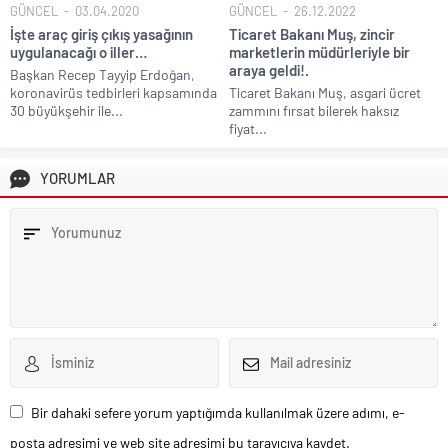
GÜNCEL
03.04.2020
GÜNCEL
26.12.2022
İşte araç giriş çıkış yasağının
Ticaret Bakanı Muş, zincir
uygulanacağı o iller…
marketlerin müdürleriyle bir
araya geldi!.
Başkan Recep Tayyip Erdoğan,
koronavirüs tedbirleri kapsamında
Ticaret Bakanı Muş, asgari ücret
30 büyükşehir ile...
zammını fırsat bilerek haksız
fiyat...
YORUMLAR
Bir dahaki sefere yorum yaptığımda kullanılmak üzere adımı, e-
posta adresimi ve web site adresimi bu tarayıcıya kaydet.