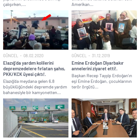
çalışırken,...
Amerikan...
GÜNCEL
08.02.2020
GÜNCEL
31.12.2019
Elazığ’da yardım kolilerini
Emine Erdoğan Diyarbakır
depremzedelere fırlatan şahıs,
annelerini ziyaret etti!.
PKK/KCK üyesi çıktı!.
Başkan Recep Tayyip Erdoğan’ın
Elazığ’da meydana gelen 6.8
eşi Emine Erdoğan, çocuklarının
büyüklüğündeki depremde yardım
terör örgütü...
bahanesiyle bir kamyonetten...