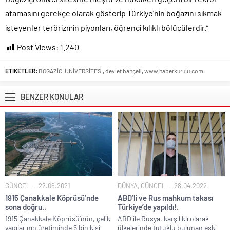
atamasını gerekçe olarak gösterip Türkiye’nin boğazını sıkmak
isteyenler terörizmin piyonları, öğrenci kılıklı bölücülerdir.”
Post Views:
1.240
ETİKETLER:
BOGAZİCİ UNİVERSİTESİ
,
devlet bahçeli
,
www.haberkurulu.com
BENZER KONULAR
GÜNCEL
22.06.2021
DÜNYA
,
GÜNCEL
28.04.2022
1915 Çanakkale Köprüsü’nde
ABD’li ve Rus mahkum takası
sona doğru..
Türkiye’de yapıldı!.
1915 Çanakkale Köprüsü’nün, çelik
ABD ile Rusya, karşılıklı olarak
yapılarının üretiminde 5 bin kişi
ülkelerinde tutuklu bulunan eski