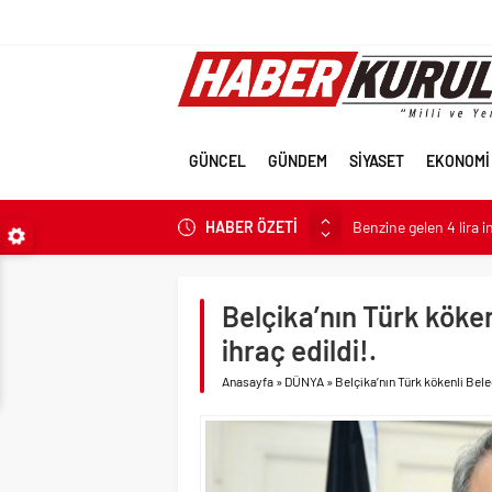
GÜNCEL
GÜNDEM
SİYASET
EKONOMİ
HABER ÖZETİ
Benzine gelen 4 lira 
ABD’nin Hiroşima kahp
Parti dün kuruldu il 
Belçika’nın Türk köke
Erdal Beşikçioğlu’nun 
ihraç edildi!.
İran’a güç yettireme
Anasayfa
»
DÜNYA
»
Belçika’nın Türk kökenli Bele
Terörsüz Türkiye için 
Terörsüz Türkiye hede
Veli Ağbaba’nın ağabe
Sevgilisine “Ben Rüşv