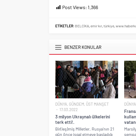
Post Views:
1.366
ETİKETLER:
BELCİKA
,
emir kır
,
türkiye
,
www.haberku
BENZER KONULAR
DÜNYA
,
GÜNDEM
,
ÜST MANŞET
DÜNYA
17.03.2022
Frans
3 milyon Ukraynalı ülkelerini
kulla
terk etti!.
vatand
Bir(leş)miş Milletler, Rusya’nın 21
Marsil
gün önce işgal etmeye başladığı
sempat