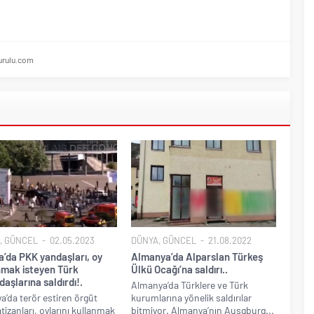
rulu.com
,
GÜNCEL
02.05.2023
DÜNYA
,
GÜNCEL
21.08.2022
a’da PKK yandaşları, oy
Almanya’da Alparslan Türkeş
nmak isteyen Türk
Ülkü Ocağı’na saldırı..
aşlarına saldırdı!.
Almanya’da Türklere ve Türk
ya’da terör estiren örgüt
kurumlarına yönelik saldırılar
izanları, oylarını kullanmak
bitmiyor. Almanya’nın Ausgburg...