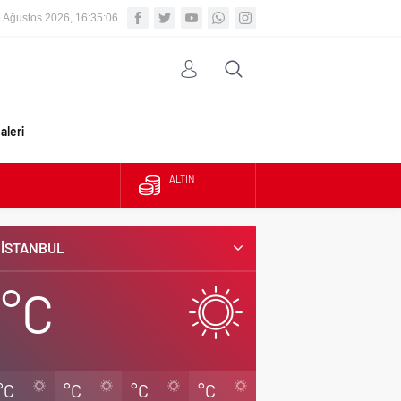
 Ağustos 2026, 16:35:07
aleri
ALTIN
BIST
İSTANBUL
DOLAR
°C
EURO
°C
°C
°C
°C