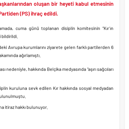
yüzde 31 olarak açıkladı..
başkanlarından oluşan bir heyeti kabul etmesinin
aşkanı Erdal Beşikçioğlu hakkında tutuklama talebi..
artiden (PS) ihraç edildi.
 saldırılarını durdurma kararını Netanyahu da sosyal medyadan öğrendi..
tler savurarak atıp tutan Trump yine kıvırdı!.
klamada, cuma günü toplanan disiplin komitesinin “Kır’ın
ripto Varlık Merkezi Kayıt Sistemi’ne onay..
ildirildi.
eçen Tuzla Belediye Başkanı’ndan ilk açıklama..
deki Avrupa kurumlarını ziyarete gelen farklı partilerden 6
lyar dolar ile dev petrol şirketleri oldu!.
akamında ağırlamıştı.
ması nedeniyle, hakkında Belçika medyasında “aşırı sağcıları
iplin kuruluna sevk edilen Kır hakkında sosyal medyadan
 bulunulmuştu.
na itiraz hakkı bulunuyor.