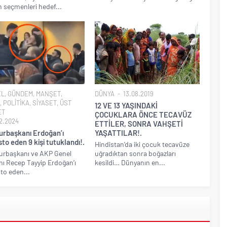
n seçmenleri hedef...
EL
,
GÜNDEM
,
MANŞET
,
DÜNYA
13.08.2019
,
POLİTİKA
,
SİYASET
,
ÜST
12 VE 13 YAŞINDAKİ
ET
ÇOCUKLARA ÖNCE TECAVÜZ
2.2024
ETTİLER, SONRA VAHŞETİ
rbaşkanı Erdoğan’ı
YAŞATTILAR!.
to eden 9 kişi tutuklandı!.
Hindistan’da iki çocuk tecavüze
rbaşkanı ve AKP Genel
uğradıktan sonra boğazları
ı Recep Tayyip Erdoğan’ı
kesildi… Dünyanın en...
to eden...