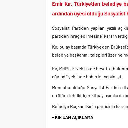
TÜİK kira zam oranını 
Emir Kır, Türkiye’den belediye 
Etimesgut Belediye B
ardından üyesi olduğu Sosyalist P
Donald Trump’ın İran
Günlerdir İran’a tehdi
Sosyalist Partiden yapılan yazılı açı
Merkez Bankası’ndan K
partiden ihraç edilmesine” karar verdiği b
CHP’den AK Parti’ye g
Kır, bu ay başında Türkiye’den Brüksel’
Savaşın kazananı 93 mi
belediye başkanını, talepleri üzerine m
Kır, MHP’li iki vekilin de heyette bulun
ağırladı” şeklinde haberler yapılmıştı.
Mensubu olduğu Sosyalist Partinin dis
da ölüm tehdidi içerikli paylaşımlarda
Belediye Başkanı Kır’ın partisinin kararı
– KIR’DAN AÇIKLAMA