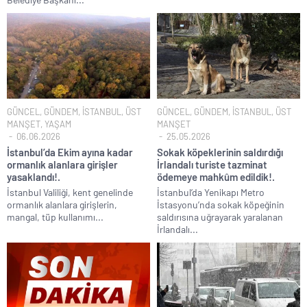
GÜNCEL
,
GÜNDEM
,
İSTANBUL
,
ÜST
GÜNCEL
,
GÜNDEM
,
İSTANBUL
,
ÜST
MANŞET
,
YAŞAM
MANŞET
06.06.2026
25.05.2026
İstanbul’da Ekim ayına kadar
Sokak köpeklerinin saldırdığı
ormanlık alanlara girişler
İrlandalı turiste tazminat
yasaklandı!.
ödemeye mahkûm edildik!.
İstanbul Valiliği, kent genelinde
İstanbul’da Yenikapı Metro
ormanlık alanlara girişlerin,
İstasyonu’nda sokak köpeğinin
mangal, tüp kullanımı...
saldırısına uğrayarak yaralanan
İrlandalı...