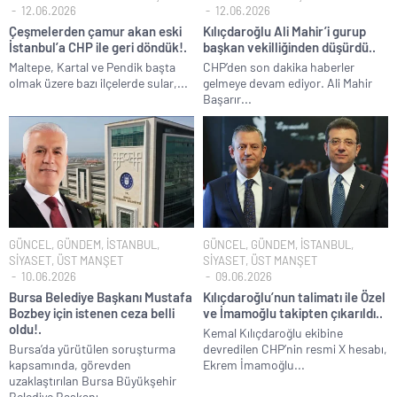
12.06.2026
12.06.2026
Çeşmelerden çamur akan eski
Kılıçdaroğlu Ali Mahir’i gurup
İstanbul’a CHP ile geri döndük!.
başkan vekilliğinden düşürdü..
Maltepe, Kartal ve Pendik başta
CHP’den son dakika haberler
olmak üzere bazı ilçelerde sular,...
gelmeye devam ediyor. Ali Mahir
Başarır...
GÜNCEL
,
GÜNDEM
,
İSTANBUL
,
GÜNCEL
,
GÜNDEM
,
İSTANBUL
,
SİYASET
,
ÜST MANŞET
SİYASET
,
ÜST MANŞET
10.06.2026
09.06.2026
Bursa Belediye Başkanı Mustafa
Kılıçdaroğlu’nun talimatı ile Özel
Bozbey için istenen ceza belli
ve İmamoğlu takipten çıkarıldı..
oldu!.
Kemal Kılıçdaroğlu ekibine
Bursa’da yürütülen soruşturma
devredilen CHP’nin resmi X hesabı,
kapsamında, görevden
Ekrem İmamoğlu...
uzaklaştırılan Bursa Büyükşehir
Belediye Başkanı...