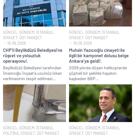
GÜNCEL
,
GÜNDEM
,
İSTANBUL
,
GÜNCEL
,
GÜNDEM
,
İSTANBUL
,
SİYASET
,
ÜST MANŞET
SİYASET
,
ÜST MANŞET
16.06.2026
16.06.2026
CHP’li Beylikdüzü Belediyesi’ne
Muhsin Yazıcıoğlu cinayeti ile
rüşvet ve yolsuzluk
ilgili bir kamyonet dolusu belge
operasyonu!.
Ankara’ya geldi!.
Beylikdüzü Belediyesi tarafından
2009 yılında düşen helikopterde
İmamoğlu İnşaat’a usulsüz iskan
şüpheli bir şekilde hayatını
verilmesinin tespit edilmesi...
kaybeden BBP...
GÜNCEL
,
GÜNDEM
,
İSTANBUL
,
GÜNCEL
,
GÜNDEM
,
İSTANBUL
,
POLİTİKA
,
SİYASET
,
ÜST MANŞET
SİYASET
,
ÜST MANŞET