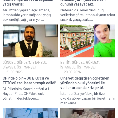
yağış uyarısı!.
gününü yaşayacak!.
AKOM’dan yapılan açıklamada,
Meteoroloji Genel Müdürlüğü
İstanbul’da yarın sağanak yağış
verilerine göre, İstanbul yarın rekor
beklendiği, yağışların yer...
sıcaklık yaşayacak....
GÜNCEL
,
GÜNDEM
,
İSTANBUL
,
EĞİTİM
,
GÜNCEL
,
GÜNDEM
,
SİYASET
,
ÜST MANŞET
İSTANBUL
,
ÜST MANŞET
21.06.2026
20.06.2026
CHP’de 3 bin 400 EKO’cu ve
Cinsiyet değiştiren öğretmen
FETÖ’cü trol hesap tespit edildi!.
yüzünden okul yönetimi ile
veliler arasında kriz çıktı!.
CHP İletişim Koordinatörü Ali
Haydar Fırat, CHP’deki eski
İstanbul Sarıyer’dekş bir özel
yönetimi destekleyen...
okulda görev yapan bir öğretmenin
mahkeme...