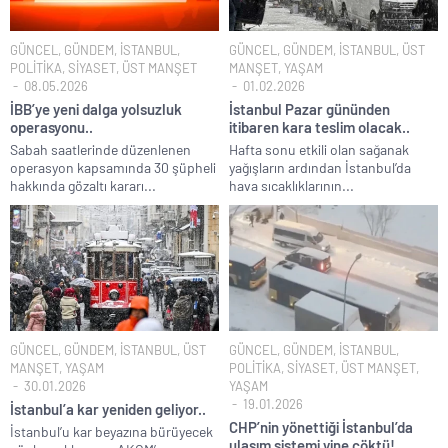
GÜNCEL
,
GÜNDEM
,
İSTANBUL
,
GÜNCEL
,
GÜNDEM
,
İSTANBUL
,
ÜST
POLİTİKA
,
SİYASET
,
ÜST MANŞET
MANŞET
,
YAŞAM
08.05.2026
01.02.2026
İBB’ye yeni dalga yolsuzluk
İstanbul Pazar gününden
operasyonu..
itibaren kara teslim olacak..
Sabah saatlerinde düzenlenen
Hafta sonu etkili olan sağanak
operasyon kapsamında 30 şüpheli
yağışların ardından İstanbul’da
hakkında gözaltı kararı...
hava sıcaklıklarının...
GÜNCEL
,
GÜNDEM
,
İSTANBUL
,
ÜST
GÜNCEL
,
GÜNDEM
,
İSTANBUL
,
MANŞET
,
YAŞAM
POLİTİKA
,
SİYASET
,
ÜST MANŞET
,
30.01.2026
YAŞAM
19.01.2026
İstanbul’a kar yeniden geliyor..
CHP’nin yönettiği İstanbul’da
İstanbul’u kar beyazına bürüyecek
ulaşım sistemi yine çöktü!.