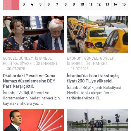
1
2
3
4
5
6
7
8
9
10
11
12
13
14
15
Fenerbahçe Konyaspor maçında F-16 ile gövde gösterisi yapan
paşa emekliye sevk edildi!.
Türkiye’nin ilk kadın hava kuvvetleri paşası hayırlı olsun..
CHP’li Erdal Beşikçioğlu’nun uyuşturucu testi pozitif çıktı!.
Bay Kemal gibi şimdiden “İktidar Olamazsam İstifa Ederim” gazları
vermeye başladı!.
ABD’de de 25 eyalet Trump yönetimine karşı dava açtı!.
GÜNCEL
,
GÜNDEM
,
İSTANBUL
,
EKONOMİ
,
GÜNCEL
,
GÜNDEM
,
Brent petrol çakıldı!.
POLİTİKA
,
SİYASET
,
ÜST MANŞET
İSTANBUL
,
ÜST MANŞET
30.07.2026
18.07.2026
Rüşvet ve yolsuzluktan tutuklanan CHP’li Erdal Beşikçioğlu
Okullardaki Mescit ve Cuma
İstanbul’da ticari taksi açılış
görevden uzaklaştırıldı!.
Namazı düzenlemesine DEM
fiyatı 230 TL’ye yükseldi..
Parti karşı çıktı!.
İngilizler 12. adamları Özgür Özel’i hazırlama telâşına düştü!.
İstanbul Büyükşehir Belediyesi
İstanbul Valiliği, öğrenci ve
Meclisi, toplu ulaşım ücret
Uğur Mumcu dosyası 33 yıl sonra yeniden açılıyor..
öğretmenlerin ibadet ihtiyacı için
tarifesine yüzde 10...
kaymakamlıklara yazı...
CHP Lideri Kılıçdaoğlu’ndan Terörsüz Türkiye sürecine destek
açıklaması..
Denize döktüğümüz(!) Yunanların ekonomisini şaha kaldırdık!.
TÜİK sipariş enflasyon oranlarını açıkladı!.