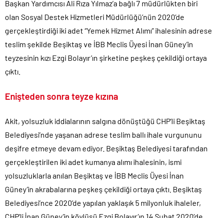
Başkan Yardımcısı Ali Rıza Yılmaz’a bağlı 7 müdürlükten biri
CHP Lideri Kılıçdaoğlu’ndan Terörsüz Türkiye sürecine destek
olan Sosyal Destek Hizmetleri Müdürlüğü’nün 2020’de
açıklaması..
gerçekleştirdiği iki adet “Yemek Hizmet Alımı” ihalesinin adrese
Denize döktüğümüz(!) Yunanların ekonomisini şaha kaldırdık!.
teslim şekilde Beşiktaş ve İBB Meclis Üyesi İnan Güney’in
TÜİK sipariş enflasyon oranlarını açıkladı!.
teyzesinin kızı Ezgi Bolayır’ın şirketine peşkeş çekildiği ortaya
TÜİK kira zam oranını yüzde 31 olarak açıkladı..
çıktı.
Etimesgut Belediye Başkanı Erdal Beşikçioğlu hakkında
tutuklama talebi..
Enişteden sonra teyze kızına
Ekrem İmamoğlu dahil 53 ismin tutukluluğunun devamına karar
verildi..
Akit, yolsuzluk iddialarının salgına dönüştüğü CHP’li Beşiktaş
Belediyesi’nde yaşanan adrese teslim ballı ihale vurgununu
deşifre etmeye devam ediyor. Beşiktaş Belediyesi tarafından
gerçekleştirilen iki adet kumanya alımı ihalesinin, ismi
yolsuzluklarla anılan Beşiktaş ve İBB Meclis Üyesi İnan
Güney’in akrabalarına peşkeş çekildiği ortaya çıktı. Beşiktaş
Belediyesi’nce 2020’de yapılan yaklaşık 5 milyonluk ihaleler,
CHP’li İnan Güney’in köylüsü Ezgi Bolayır’ın 14 Şubat 2020’de