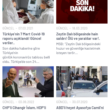
GÜNCEL
07.03.2021
GÜNCEL
18.03.2020
Türkiye’nin 7 Mart Covid-19
Zeytin Dalı bölgesinde hain
raporu açıklandı! Güncel
saldırı! Ölü ve yaralılar var!.
veriler..
MSB: “Zeytin Dalı bölgesindeki
Son dakika haberine göre
huzur ve güvenliğe kastetmek
Türkiye’nin
isteyen terör...
günlük koronavirüs tablosu belli
oldu. Türkiye’de son 24...
GÜNCEL
03.09.2022
GÜNCEL
30.07.2020
CHP’li Cihangir İslam, HDP’li
ABD’li heyet Ayasofya Camii’ni