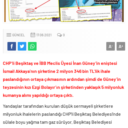
Veli Ağbaba’nın ağabeyi de rüşvetten gözaltına alındı!.
Sevgilisine “Ben Rüşvetsiz İş Yapamam” mesajı atan CHP’li
Başkanın skandal yazışmaları!.
LGS tercih sonuçları açıklandı.. Tek tıkla öğren..
6.37 TL’lik indirimini ÖTV kazığı ile iptal edip 1 liraya düşürdüler!.
GÜNCEL
17.06.2021
0
Fenerbahçe Konyaspor maçında F-16 ile gövde gösterisi yapan
A
A
-
+
paşa emekliye sevk edildi!.
Türkiye’nin ilk kadın hava kuvvetleri paşası hayırlı olsun..
CHP’li Beşiktaş ve İBB Meclis Üyesi İnan Güney’in eniştesi
CHP’li Erdal Beşikçioğlu’nun uyuşturucu testi pozitif çıktı!.
İsmail Akkaya’nın şirketine 2 milyon 346 bin TL’lik ihale
Bay Kemal gibi şimdiden “İktidar Olamazsam İstifa Ederim” gazları
paslandığının ortaya çıkmasının ardından şimdi de Güney’in
vermeye başladı!.
teyzesinin kızı Ezgi Bolayır’ın şirketinden yaklaşık 5 milyonluk
ABD’de de 25 eyalet Trump yönetimine karşı dava açtı!.
kumanya alımı yapıldığı ortaya çıktı.
Brent petrol çakıldı!.
Rüşvet ve yolsuzluktan tutuklanan CHP’li Erdal Beşikçioğlu
Yandaşlar tarafından kurulan düşük sermayeli şirketlere
görevden uzaklaştırıldı!.
milyonluk ihalelerin paslandığı CHP’li Beşiktaş Belediyesi’nde
İngilizler 12. adamları Özgür Özel’i hazırlama telâşına düştü!.
sülale boyu yağma tam gaz sürüyor. Beşiktaş Belediyesi
Uğur Mumcu dosyası 33 yıl sonra yeniden açılıyor..