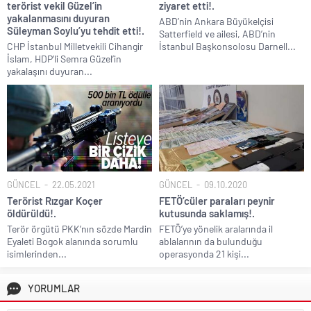
terörist vekil Güzel’in
ziyaret etti!.
yakalanmasını duyuran
ABD’nin Ankara Büyükelçisi
Süleyman Soylu’yu tehdit etti!.
Satterfield ve ailesi, ABD’nin
CHP İstanbul Milletvekili Cihangir
İstanbul Başkonsolosu Darnell...
İslam, HDP’li Semra Güzel’in
yakalaşını duyuran...
GÜNCEL
22.05.2021
GÜNCEL
09.10.2020
Terörist Rızgar Koçer
FETÖ’cüler paraları peynir
öldürüldü!.
kutusunda saklamış!.
Terör örgütü PKK’nın sözde Mardin
FETÖ’ye yönelik aralarında il
Eyaleti Bogok alanında sorumlu
ablalarının da bulunduğu
isimlerinden...
operasyonda 21 kişi...
YORUMLAR