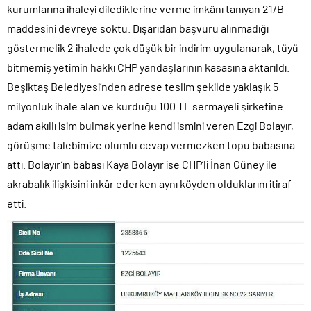
kurumlarına ihaleyi dilediklerine verme imkânı tanıyan 21/B
maddesini devreye soktu. Dışarıdan başvuru alınmadığı
göstermelik 2 ihalede çok düşük bir indirim uygulanarak, tüyü
bitmemiş yetimin hakkı CHP yandaşlarının kasasına aktarıldı.
Beşiktaş Belediyesi’nden adrese teslim şekilde yaklaşık 5
milyonluk ihale alan ve kurduğu 100 TL sermayeli şirketine
adam akıllı isim bulmak yerine kendi ismini veren Ezgi Bolayır,
görüşme talebimize olumlu cevap vermezken topu babasına
attı. Bolayır’ın babası Kaya Bolayır ise CHP’li İnan Güney ile
akrabalık ilişkisini inkâr ederken aynı köyden olduklarını itiraf
etti.