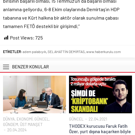
birisinin başarılı olması, 15 Temmuz’un da başarılı olması
anlamına geliyordu. 6-8 Ekim olaylarında Demirtaş’ın HDP
tabanına ve Kürt halkına bir aktör olarak sunulma çabası
tamamen FETÖ destekli bir girişimdi.”
Post Views:
725
ETİKETLER:
adem palabıyık
,
SELAHATTİN DEMİRTAS
,
www.haberkurulu.com
BENZER KONULAR
DÜNYA
,
EKONOMİ
,
GÜNCEL
,
GÜNCEL
22.04.2021
GÜNDEM
,
ÜST MANŞET
THODEX kurucusu Faruk Fatih
20.04.2024
Özer, yurt dışına kaçarken böyle