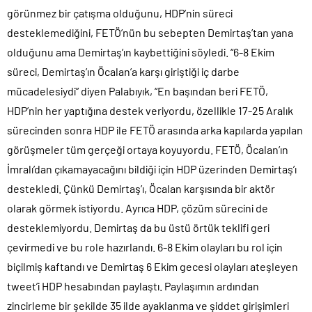
görünmez bir çatışma olduğunu, HDP’nin süreci
Günlerdir İran’a tehditler savurarak atıp tutan Trump yine kıvırdı!.
desteklemediğini, FETÖ’nün bu sebepten Demirtaş’tan yana
Merkez Bankası’ndan Kripto Varlık Merkezi Kayıt Sistemi’ne onay..
olduğunu ama Demirtaş’ın kaybettiğini söyledi. “6-8 Ekim
CHP’den AK Parti’ye geçen Tuzla Belediye Başkanı’ndan ilk
süreci, Demirtaş’ın Öcalan’a karşı giriştiği iç darbe
açıklama..
mücadelesiydi” diyen Palabıyık, “En başından beri FETÖ,
Efsane Başkan Aziz Yıldırım’dan Acun Ilıcalı’ya sert sözler!.
HDP’nin her yaptığına destek veriyordu, özellikle 17-25 Aralık
CHP içindeki Rüşvet, Yolsuzluk, Hırsızlık ve baskı skandalları
sürecinden sonra HDP ile FETÖ arasında arka kapılarda yapılan
gündemden düşmüyor!.
görüşmeler tüm gerçeği ortaya koyuyordu. FETÖ, Öcalan’ın
3 CHP’li Belediye Başkanı ile 1 İyi Partili milletvekili AK Parti’ye
geçiyor..
İmralı’dan çıkamayacağını bildiği için HDP üzerinden Demirtaş’ı
Parti dün kuruldu il başkanı bugün rüşvetten gözaltına alındı!.
destekledi. Çünkü Demirtaş’ı, Öcalan karşısında bir aktör
olarak görmek istiyordu. Ayrıca HDP, çözüm sürecini de
Erdal Beşikçioğlu’nun yardımcısının uyuşturucu testi pozitif çıktı!.
desteklemiyordu. Demirtaş da bu üstü örtük teklifi geri
çevirmedi ve bu role hazırlandı. 6-8 Ekim olayları bu rol için
biçilmiş kaftandı ve Demirtaş 6 Ekim gecesi olayları ateşleyen
tweet’i HDP hesabından paylaştı. Paylaşımın ardından
zincirleme bir şekilde 35 ilde ayaklanma ve şiddet girişimleri