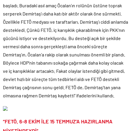
başladı. Buradaki asıl amaç Öcalan’ın rolünün üstüne toprak
serperek Demirtaş’ı daha katı bir aktör olarak öne sürmekti.
Özellikle FETÖ medyası ve taraftarları, Demirtaş’ı ciddi anlamda
destekledi. Çünkü FETÖ, iç karışıklık çıkarabilmek için PKK’nın
gücünü istiyor ve destekliyordu. Bu desteği açık bir şekilde
vermesi daha sonra gerçekleşti ama önceki süreçte
Demirtaş’ın, Öcalan’a rakip olarak sunulması önemli bir plandı.
Böylece HDP’nin tabanını sokağa çağırmak daha kolay olacak
ve iç karışıklıklar artacaktı. Fakat olaylar istendiği gibi gitmedi,
devlet hızlı bir süreçte tüm tedbirleri aldı ve FETÖ destekli
Demirtaş çağrısının sonu geldi. FETÖ de, Demirtaş’tan yana
olmasına rağmen Demirtaş kaybetti” ifadelerini kullandı.
“FETÖ, 6-8 EKİM İLE 15 TEMMUZ’A HAZIRLANMA
NİYETİNDEYDİ”