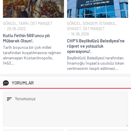
GÜNCEL
,
TARİH
,
ÜST MANŞET
GÜNCEL
,
GÜNDEM
,
İSTANBUL
,
29.05.2022
SİYASET
,
ÜST MANŞET
16.06.2026
Kutlu Fethin 569’uncu yılı
Mübarek Olsun!.
CHP’li Beylikdüzü Belediyesi’ne
rüşvet ve yolsuzluk
Tarih boyunca bir çok millet
operasyonu!.
tarafından kuşatılmasına rağmen
alınamayan Kostantinopolis,
Beylikdüzü Belediyesi tarafından
1453...
İmamoğlu İnşaat’a usulsüz iskan
verilmesinin tespit edilmesi...
YORUMLAR