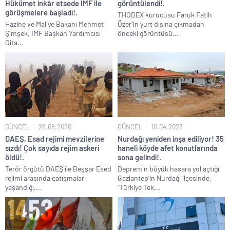
Hükümet inkâr etsede IMF ile
görüntülendi!.
görüşmelere başladı!.
THODEX kurucusu Faruk Fatih
Hazine ve Maliye Bakanı Mehmet
Özer’in yurt dışına çıkmadan
Şimşek, IMF Başkan Yardımcısı
önceki görüntüsü...
Gita...
GÜNCEL
26.08.2020
GÜNCEL
10.04.2023
DAEŞ, Esad rejimi mevzilerine
Nurdağı yeniden inşa ediliyor! 35
sızdı! Çok sayıda rejim askeri
haneli köyde afet konutlarında
öldü!.
sona gelindi!.
Terör örgütü DAEŞ ile Beşşar Esed
Depremin büyük hasara yol açtığı
rejimi arasında çatışmalar
Gaziantep’in Nurdağı ilçesinde,
yaşandığı,...
“Türkiye Tek...