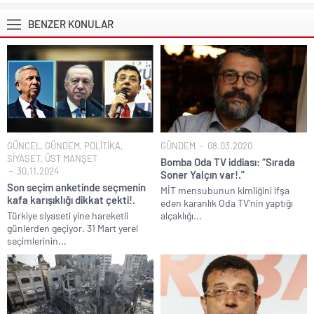
BENZER KONULAR
GÜNCEL
,
GÜNDEM
,
POLİTİKA
,
GÜNDEM
08.03.2020
SİYASET
,
ÜST MANŞET
Bomba Oda TV iddiası: “Sırada
30.11.2024
Soner Yalçın var!.”
Son seçim anketinde seçmenin
MİT mensubunun kimliğini ifşa
kafa karışıklığı dikkat çekti!.
eden karanlık Oda TV’nin yaptığı
Türkiye siyaseti yine hareketli
alçaklığı...
günlerden geçiyor. 31 Mart yerel
seçimlerinin...