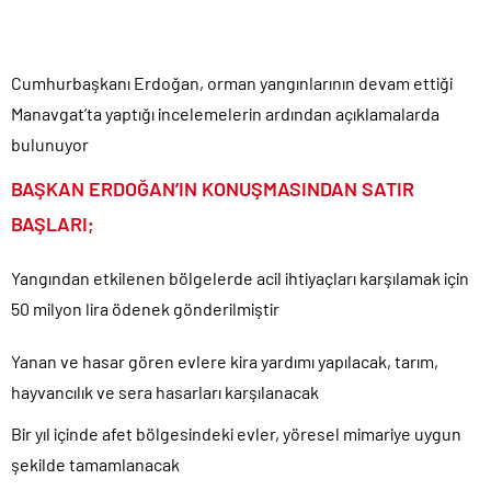
CHP Lideri Kılıçdaoğlu’ndan Terörsüz Türkiye sürecine destek
açıklaması..
Cumhurbaşkanı Erdoğan, orman yangınlarının devam ettiği
Denize döktüğümüz(!) Yunanların ekonomisini şaha kaldırdık!.
Manavgat’ta yaptığı incelemelerin ardından açıklamalarda
TÜİK sipariş enflasyon oranlarını açıkladı!.
bulunuyor
TÜİK kira zam oranını yüzde 31 olarak açıkladı..
Etimesgut Belediye Başkanı Erdal Beşikçioğlu hakkında
BAŞKAN ERDOĞAN’IN KONUŞMASINDAN SATIR
tutuklama talebi..
BAŞLARI;
Ekrem İmamoğlu dahil 53 ismin tutukluluğunun devamına karar
verildi..
Yangından etkilenen bölgelerde acil ihtiyaçları karşılamak için
50 milyon lira ödenek gönderilmiştir
Yanan ve hasar gören evlere kira yardımı yapılacak, tarım,
hayvancılık ve sera hasarları karşılanacak
Bir yıl içinde afet bölgesindeki evler, yöresel mimariye uygun
şekilde tamamlanacak