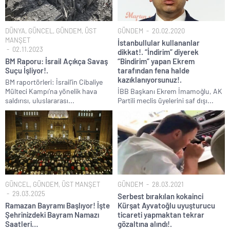
DÜNYA
,
GÜNCEL
,
GÜNDEM
,
ÜST
GÜNDEM
20.02.2020
MANŞET
İstanbullular kullananlar
02.11.2023
dikkat!. “İndirim” diyerek
BM Raporu: İsrail Açıkça Savaş
“Bindirim” yapan Ekrem
Suçu İşliyor!.
tarafından fena halde
kazıklanıyorsunuz!.
BM raportörleri: İsrail’in Cibaliye
Mülteci Kampı’na yönelik hava
İBB Başkanı Ekrem İmamoğlu, AK
saldırısı, uluslararası...
Partili meclis üyelerini saf dışı...
GÜNCEL
,
GÜNDEM
,
ÜST MANŞET
GÜNDEM
28.03.2021
29.03.2025
Serbest bırakılan kokainci
Ramazan Bayramı Başlıyor! İşte
Kürşat Ayvatoğlu uyuşturucu
Şehrinizdeki Bayram Namazı
ticareti yapmaktan tekrar
Saatleri…
gözaltına alındı!.