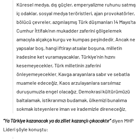
Küresel medya, dış güçler, emperyalizme ruhunu satmış
iç odaklar, sosyal medya teröristleri, ajan provokatörler,
bölücü çevreler, azgınlaşmış Türk düşmanları 14 Mayıs’ta
Cumhur İttifakı’nın mukadder zaferini gölgelemek
amacıyla alçakça kurgu ve kumpas peşindedir. Ancak ne
yapsalar boş, hangi iftirayı atsalar boşuna, milletin
iradesine ket vuramayacaklar, Türkiye’nin hızını
kesemeyecekler, Türk milletinin zaferini
önleyemeyecekler. Kavga arayanlara sabır ve sebatla
muamele edeceğiz. Kaos arzulayanlara sarsılmaz
duruşumuzla engel olacağız. Demokrasi kültürümüzü
baltalamak, istikrarımızı budamak, ülkemizi bunalıma
sokmak isteyenlere iman ve irademizle direneceğiz.
“Ya Türkiye kazanacak ya da zillet kazançlı çıkacaktır”
diyen MHP
Lideri şöyle konuştu: