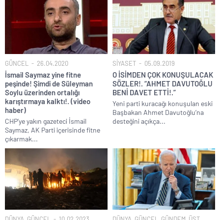
GÜNCEL
26.04.2020
SİYASET
05.09.2019
İsmail Saymaz yine fitne
O İSİMDEN ÇOK KONUŞULACAK
peşinde! Şimdi de Süleyman
SÖZLER!. “AHMET DAVUTOĞLU
Soylu üzerinden ortalığı
BENİ DAVET ETTİ!.”
karıştırmaya kalktı!. (video
Yeni parti kuracağı konuşulan eski
haber)
Başbakan Ahmet Davutoğlu’na
CHP’ye yakın gazeteci İsmail
desteğini açıkça...
Saymaz, AK Parti içerisinde fitne
çıkarmak...
DÜNYA
,
GÜNCEL
10.02.2023
DÜNYA
,
GÜNCEL
,
GÜNDEM
,
ÜST