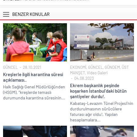
BENZER KONULAR
GÜNCEL
28.10.2021
EKONOMİ
,
GÜNCEL
,
GÜNDEM
,
ÜST
MANŞET
,
Video Galeri
Kreşlerle ilgili karantina süresi
04.08.2023
açıklaması..
Ekrem başkanlık peşinde
Halk Sağlığı Genel Müdürlüğünden
koşarken İstanbul’daki bütün
(HSGM), “kreşlerde temaslı
şantiyeler durdu!.
durumunda karantina süresinin...
Kabataş-Levazım Tünel Projesi’nin
durdurulmasının sürücülere
faturası ağır oldu!. Yapılan
hesaplamalara...