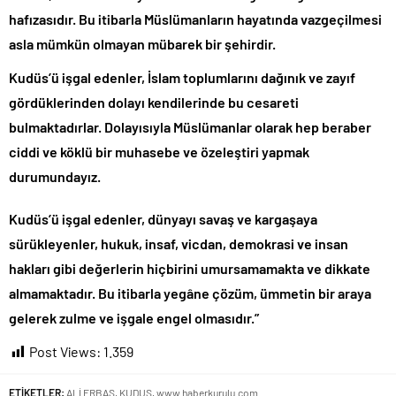
Donald Trump’ın İran saldırılarını durdurma kararını Netanyahu da
hafızasıdır. Bu itibarla Müslümanların hayatında vazgeçilmesi
sosyal medyadan öğrendi..
asla mümkün olmayan mübarek bir şehirdir.
Günlerdir İran’a tehditler savurarak atıp tutan Trump yine kıvırdı!.
Kudüs’ü işgal edenler, İslam toplumlarını dağınık ve zayıf
Merkez Bankası’ndan Kripto Varlık Merkezi Kayıt Sistemi’ne onay..
gördüklerinden dolayı kendilerinde bu cesareti
CHP’den AK Parti’ye geçen Tuzla Belediye Başkanı’ndan ilk
açıklama..
bulmaktadırlar. Dolayısıyla Müslümanlar olarak hep beraber
Efsane Başkan Aziz Yıldırım’dan Acun Ilıcalı’ya sert sözler!.
ciddi ve köklü bir muhasebe ve özeleştiri yapmak
durumundayız.
CHP içindeki Rüşvet, Yolsuzluk, Hırsızlık ve baskı skandalları
gündemden düşmüyor!.
Kudüs’ü işgal edenler, dünyayı savaş ve kargaşaya
3 CHP’li Belediye Başkanı ile 1 İyi Partili milletvekili AK Parti’ye
geçiyor..
sürükleyenler, hukuk, insaf, vicdan, demokrasi ve insan
Parti dün kuruldu il başkanı bugün rüşvetten gözaltına alındı!.
hakları gibi değerlerin hiçbirini umursamamakta ve dikkate
almamaktadır. Bu itibarla yegâne çözüm, ümmetin bir araya
gelerek zulme ve işgale engel olmasıdır.”
Post Views:
1.359
ETİKETLER:
ALİ ERBAS
,
KUDUS
,
www.haberkurulu.com