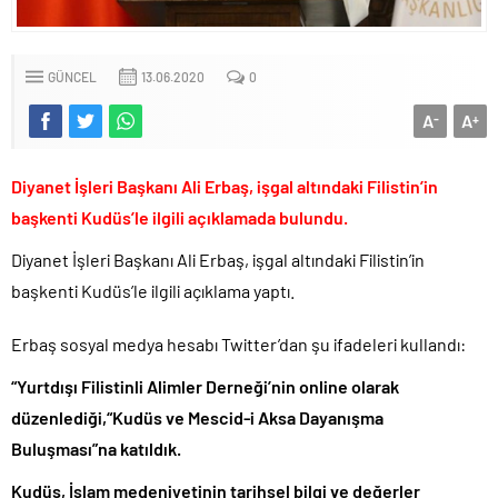
CHP’li Erdal Beşikçioğlu’nun uyuşturucu testi pozitif çıktı!.
Bay Kemal gibi şimdiden “İktidar Olamazsam İstifa Ederim” gazları
vermeye başladı!.
GÜNCEL
13.06.2020
0
ABD’de de 25 eyalet Trump yönetimine karşı dava açtı!.
A
A
-
+
Brent petrol çakıldı!.
Rüşvet ve yolsuzluktan tutuklanan CHP’li Erdal Beşikçioğlu
Diyanet İşleri Başkanı Ali Erbaş, işgal altındaki Filistin’in
görevden uzaklaştırıldı!.
başkenti Kudüs’le ilgili açıklamada bulundu.
İngilizler 12. adamları Özgür Özel’i hazırlama telâşına düştü!.
Diyanet İşleri Başkanı Ali Erbaş, işgal altındaki Filistin’in
Uğur Mumcu dosyası 33 yıl sonra yeniden açılıyor..
başkenti Kudüs’le ilgili açıklama yaptı.
CHP Lideri Kılıçdaoğlu’ndan Terörsüz Türkiye sürecine destek
açıklaması..
Erbaş sosyal medya hesabı Twitter’dan şu ifadeleri kullandı:
Denize döktüğümüz(!) Yunanların ekonomisini şaha kaldırdık!.
“Yurtdışı Filistinli Alimler Derneği’nin online olarak
TÜİK sipariş enflasyon oranlarını açıkladı!.
düzenlediği,“Kudüs ve Mescid-i Aksa Dayanışma
TÜİK kira zam oranını yüzde 31 olarak açıkladı..
Buluşması”na katıldık.
Etimesgut Belediye Başkanı Erdal Beşikçioğlu hakkında
tutuklama talebi..
Kudüs, İslam medeniyetinin tarihsel bilgi ve değerler