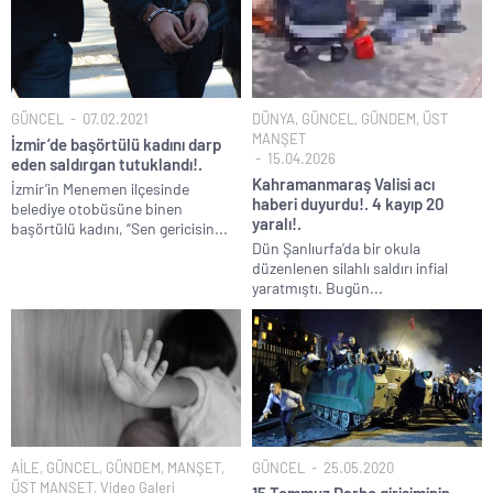
GÜNCEL
07.02.2021
DÜNYA
,
GÜNCEL
,
GÜNDEM
,
ÜST
MANŞET
İzmir’de başörtülü kadını darp
15.04.2026
eden saldırgan tutuklandı!.
Kahramanmaraş Valisi acı
İzmir’in Menemen ilçesinde
haberi duyurdu!. 4 kayıp 20
belediye otobüsüne binen
yaralı!.
başörtülü kadını, “Sen gericisin...
Dün Şanlıurfa’da bir okula
düzenlenen silahlı saldırı infial
yaratmıştı. Bugün...
AİLE
,
GÜNCEL
,
GÜNDEM
,
MANŞET
,
GÜNCEL
25.05.2020
ÜST MANŞET
,
Video Galeri
15 Temmuz Darbe girişiminin