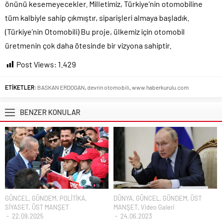
önünü kesemeyecekler. Milletimiz, Türkiye’nin otomobiline
tüm kalbiyle sahip çıkmıştır, siparişleri almaya başladık.
(Türkiye’nin Otomobili) Bu proje, ülkemiz için otomobil
üretmenin çok daha ötesinde bir vizyona sahiptir.
Post Views:
1.429
ETİKETLER:
BASKAN ERDOGAN
,
devrin otomobili
,
www.haberkurulu.com
BENZER KONULAR
GÜNCEL
,
GÜNDEM
,
POLİTİKA
,
DÜNYA
,
GÜNCEL
,
GÜNDEM
,
ÜST
SİYASET
,
ÜST MANŞET
MANŞET
,
Video Galeri
22.09.2025
24.06.2023