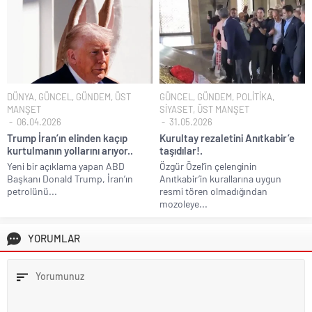
DÜNYA
,
GÜNCEL
,
GÜNDEM
,
ÜST
GÜNCEL
,
GÜNDEM
,
POLİTİKA
,
MANŞET
SİYASET
,
ÜST MANŞET
06.04.2026
31.05.2026
Trump İran’ın elinden kaçıp
Kurultay rezaletini Anıtkabir’e
kurtulmanın yollarını arıyor..
taşıdılar!.
Yeni bir açıklama yapan ABD
Özgür Özel’in çelenginin
Başkanı Donald Trump, İran’ın
Anıtkabir’in kurallarına uygun
petrolünü...
resmi tören olmadığından
mozoleye...
YORUMLAR