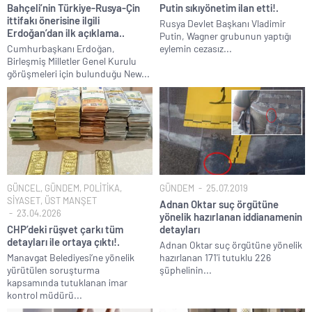
Bahçeli’nin Türkiye-Rusya-Çin
Putin sıkıyönetim ilan etti!.
ittifakı önerisine ilgili
Rusya Devlet Başkanı Vladimir
Erdoğan’dan ilk açıklama..
Putin, Wagner grubunun yaptığı
Cumhurbaşkanı Erdoğan,
eylemin cezasız...
Birleşmiş Milletler Genel Kurulu
görüşmeleri için bulunduğu New...
GÜNCEL
,
GÜNDEM
,
POLİTİKA
,
GÜNDEM
25.07.2019
SİYASET
,
ÜST MANŞET
Adnan Oktar suç örgütüne
23.04.2026
yönelik hazırlanan iddianamenin
CHP’deki rüşvet çarkı tüm
detayları
detayları ile ortaya çıktı!.
Adnan Oktar suç örgütüne yönelik
Manavgat Belediyesi’ne yönelik
hazırlanan 171'i tutuklu 226
yürütülen soruşturma
şüphelinin...
kapsamında tutuklanan imar
kontrol müdürü...