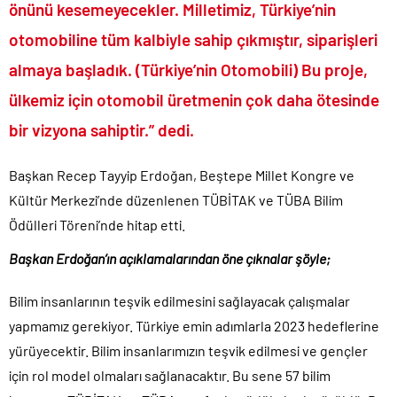
önünü kesemeyecekler. Milletimiz, Türkiye’nin
TÜİK sipariş enflasyon oranlarını açıkladı!.
otomobiline tüm kalbiyle sahip çıkmıştır, siparişleri
TÜİK kira zam oranını yüzde 31 olarak açıkladı..
almaya başladık. (Türkiye’nin Otomobili) Bu proje,
Etimesgut Belediye Başkanı Erdal Beşikçioğlu hakkında
tutuklama talebi..
ülkemiz için otomobil üretmenin çok daha ötesinde
Donald Trump’ın İran saldırılarını durdurma kararını Netanyahu da
bir vizyona sahiptir.” dedi.
sosyal medyadan öğrendi..
Günlerdir İran’a tehditler savurarak atıp tutan Trump yine kıvırdı!.
Başkan Recep Tayyip Erdoğan, Beştepe Millet Kongre ve
Merkez Bankası’ndan Kripto Varlık Merkezi Kayıt Sistemi’ne onay..
Kültür Merkezi’nde düzenlenen TÜBİTAK ve TÜBA Bilim
Taksicilerden darbe girişimi gibi eylem planı!.
Ödülleri Töreni’nde hitap etti.
Başkan Erdoğan’ın açıklamalarından öne çıknalar şöyle;
Bilim insanlarının teşvik edilmesini sağlayacak çalışmalar
yapmamız gerekiyor. Türkiye emin adımlarla 2023 hedeflerine
yürüyecektir. Bilim insanlarımızın teşvik edilmesi ve gençler
için rol model olmaları sağlanacaktır. Bu sene 57 bilim