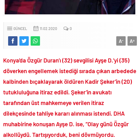
Fenerbahçe Konyaspor maçında F-16 ile gövde gösterisi yapan
paşa emekliye sevk edildi!.
Türkiye’nin ilk kadın hava kuvvetleri paşası hayırlı olsun..
GÜNCEL
11.02.2020
0
CHP’li Erdal Beşikçioğlu’nun uyuşturucu testi pozitif çıktı!.
A
A
-
+
Bay Kemal gibi şimdiden “İktidar Olamazsam İstifa Ederim” gazları
vermeye başladı!.
ABD’de de 25 eyalet Trump yönetimine karşı dava açtı!.
Konya’da Özgür Duran’ı (32) sevgilisi Ayşe D.’yi (35)
Brent petrol çakıldı!.
döverken engellemek istediği sırada çıkan arbedede
Rüşvet ve yolsuzluktan tutuklanan CHP’li Erdal Beşikçioğlu
kalbinden bıçaklayarak öldüren Kadir Şeker’in (20)
görevden uzaklaştırıldı!.
tutukluluğuna itiraz edildi. Şeker’in avukatı
İngilizler 12. adamları Özgür Özel’i hazırlama telâşına düştü!.
tarafından üst mahkemeye verilen itiraz
Uğur Mumcu dosyası 33 yıl sonra yeniden açılıyor..
CHP Lideri Kılıçdaoğlu’ndan Terörsüz Türkiye sürecine destek
dilekçesinde tahliye kararı alınması istendi. DHA
açıklaması..
muhabirine konuşan Ayşe D. ise, ”Olay günü Özgür
Denize döktüğümüz(!) Yunanların ekonomisini şaha kaldırdık!.
alkollüydü. Tartışıyorduk, beni dövmüyordu.
TÜİK sipariş enflasyon oranlarını açıkladı!.