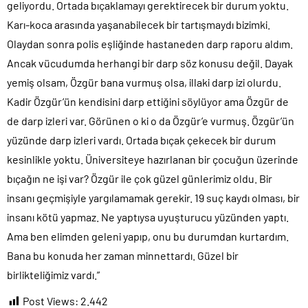
geliyordu. Ortada bıçaklamayı gerektirecek bir durum yoktu.
Karı-koca arasında yaşanabilecek bir tartışmaydı bizimki.
Olaydan sonra polis eşliğinde hastaneden darp raporu aldım.
Ancak vücudumda herhangi bir darp söz konusu değil. Dayak
yemiş olsam, Özgür bana vurmuş olsa, illaki darp izi olurdu.
Kadir Özgür’ün kendisini darp ettiğini söylüyor ama Özgür de
de darp izleri var. Görünen o ki o da Özgür’e vurmuş. Özgür’ün
yüzünde darp izleri vardı. Ortada bıçak çekecek bir durum
kesinlikle yoktu. Üniversiteye hazırlanan bir çocuğun üzerinde
bıçağın ne işi var? Özgür ile çok güzel günlerimiz oldu. Bir
insanı geçmişiyle yargılamamak gerekir. 19 suç kaydı olması, bir
insanı kötü yapmaz. Ne yaptıysa uyuşturucu yüzünden yaptı.
Ama ben elimden geleni yapıp, onu bu durumdan kurtardım.
Bana bu konuda her zaman minnettardı. Güzel bir
birlikteliğimiz vardı.”
Post Views:
2.442