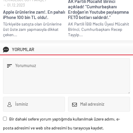
AK Partili Mücahit Birinci
01.12.2023
açıkladı! “Cumhurbaşkanı
Apple ürünlerine zam!. En pahalı
Erdoğan’ın Youtube paylaşımına
iPhone 100 bin TL oldu!.
FETÖ botları saldırdı!.”
Türkiye’de satışta olan ürünlerine
AK Partili İBB Meclis Üyesi Mücahit
üst üste zam yapmasıyla dikkat
Birinci, Cumhurbaşkanı Recep
çeken...
Tayyip...
YORUMLAR
Bir dahaki sefere yorum yaptığımda kullanılmak üzere adımı, e-
posta adresimi ve web site adresimi bu tarayıcıya kaydet.