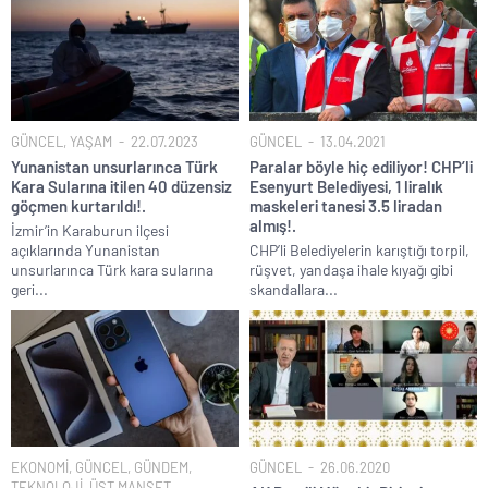
GÜNCEL
,
YAŞAM
22.07.2023
GÜNCEL
13.04.2021
Yunanistan unsurlarınca Türk
Paralar böyle hiç ediliyor! CHP’li
Kara Sularına itilen 40 düzensiz
Esenyurt Belediyesi, 1 liralık
göçmen kurtarıldı!.
maskeleri tanesi 3.5 liradan
almış!.
İzmir’in Karaburun ilçesi
açıklarında Yunanistan
CHP’li Belediyelerin karıştığı torpil,
unsurlarınca Türk kara sularına
rüşvet, yandaşa ihale kıyağı gibi
geri...
skandallara...
EKONOMİ
,
GÜNCEL
,
GÜNDEM
,
GÜNCEL
26.06.2020
TEKNOLOJİ
,
ÜST MANŞET