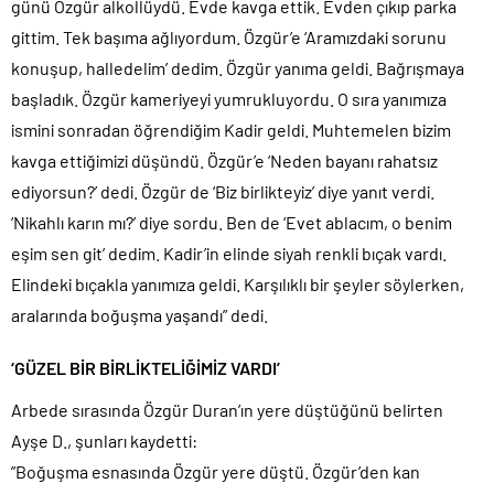
günü Özgür alkollüydü. Evde kavga ettik. Evden çıkıp parka
gittim. Tek başıma ağlıyordum. Özgür’e ‘Aramızdaki sorunu
konuşup, halledelim’ dedim. Özgür yanıma geldi. Bağrışmaya
başladık. Özgür kameriyeyi yumrukluyordu. O sıra yanımıza
ismini sonradan öğrendiğim Kadir geldi. Muhtemelen bizim
kavga ettiğimizi düşündü. Özgür’e ‘Neden bayanı rahatsız
ediyorsun?’ dedi. Özgür de ‘Biz birlikteyiz’ diye yanıt verdi.
‘Nikahlı karın mı?’ diye sordu. Ben de ‘Evet ablacım, o benim
eşim sen git’ dedim. Kadir’in elinde siyah renkli bıçak vardı.
Elindeki bıçakla yanımıza geldi. Karşılıklı bir şeyler söylerken,
aralarında boğuşma yaşandı” dedi.
‘GÜZEL BİR BİRLİKTELİĞİMİZ VARDI’
Arbede sırasında Özgür Duran’ın yere düştüğünü belirten
Ayşe D., şunları kaydetti:
”Boğuşma esnasında Özgür yere düştü. Özgür’den kan