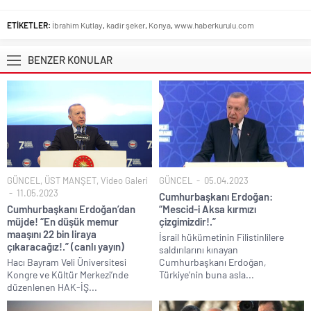
ETİKETLER:
İbrahim Kutlay
,
kadir şeker
,
Konya
,
www.haberkurulu.com
BENZER KONULAR
GÜNCEL
,
ÜST MANŞET
,
Video Galeri
GÜNCEL
05.04.2023
11.05.2023
Cumhurbaşkanı Erdoğan:
Cumhurbaşkanı Erdoğan’dan
“Mescid-i Aksa kırmızı
müjde! “En düşük memur
çizgimizdir!.”
maaşını 22 bin liraya
İsrail hükümetinin Filistinlilere
çıkaracağız!.” (canlı yayın)
saldırılarını kınayan
Hacı Bayram Veli Üniversitesi
Cumhurbaşkanı Erdoğan,
Kongre ve Kültür Merkezi’nde
Türkiye’nin buna asla...
düzenlenen HAK-İŞ...