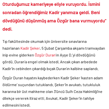
Oturduğumuz kameriyeye eliyle vuruyordu. İsmini
TÜİK kira zam oranını yüzde 31 olarak açıkladı..
sonradan öğrendiğimiz Kadir yanımıza geldi. Beni
Etimesgut Belediye Başkanı Erdal Beşikçioğlu hakkında
tutuklama talebi..
dövdüğünü düşünmüş ama Özgür bana vurmuyordu”
Donald Trump’ın İran saldırılarını durdurma kararını Netanyahu da
dedi.
sosyal medyadan öğrendi..
Günlerdir İran’a tehditler savurarak atıp tutan Trump yine kıvırdı!.
Tıp fakültesinde okumak için üniversite sınavlarına
Merkez Bankası’ndan Kripto Varlık Merkezi Kayıt Sistemi’ne onay..
hazırlanan
Kadir Şeker
, 5 Şubat Çarşamba akşamı tramvaydan
CHP’den AK Parti’ye geçen Tuzla Belediye Başkanı’ndan ilk
inip evine giderken
Özgür Duran
‘ın Ayşe D.’yi dövdüğünü
açıklama..
gördü. Duran’a engel olmak istedi. Ancak çıkan arbedede
Savaşın kazananı 93 milyar dolar ile dev petrol şirketleri oldu!.
Kadir’in cebinden çıkardığı bıçak Duran’ın kalbine saplandı.
Özgür Duran hayatını kaybederken Kadir Şeker ‘kasten adam
öldürme’ suçundan tutuklandı. Şeker’in avukatı, tutukluluk
kararına bir üst mahkeme olan 3’üncü Sulh Ceza Hakimliği’ne
dilekçe vererek itiraz etti. Avukat, Kadir Şeker’in tahliye
edilmesini istedi.