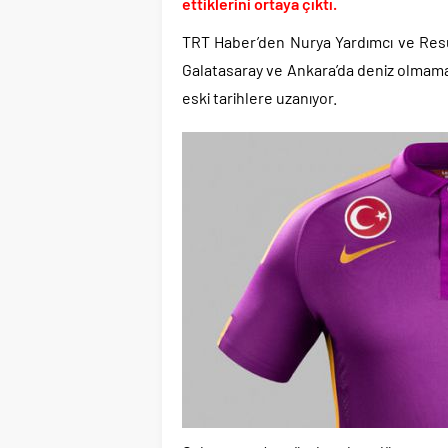
Etimesgut Belediye B
ettiklerini ortaya çıktı.
Donald Trump’ın İran
TRT Haber’den Nurya Yardımcı ve Resul
Günlerdir İran’a tehdi
Galatasaray ve Ankara’da deniz olmamas
Merkez Bankası’ndan K
eski tarihlere uzanıyor.
CHP’den AK Parti’ye g
Efsane Başkan Aziz Yıl
Benzine gelen 4 lira 