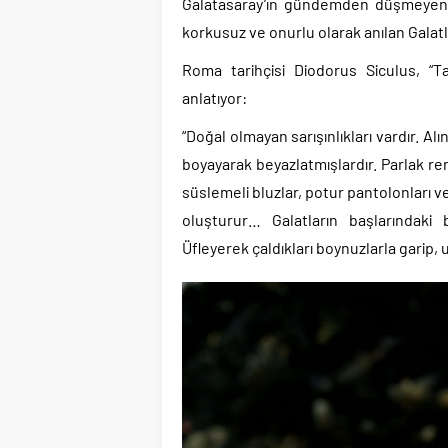
Galatasaray’ın gündemden düşmeyen f
korkusuz ve onurlu olarak anılan Galatl
Roma tarihçisi Diodorus Siculus, “Tari
anlatıyor:
“Doğal olmayan sarışınlıkları vardır. Alı
boyayarak beyazlatmışlardır. Parlak renkle
süslemeli bluzlar, potur pantolonları ve
oluşturur… Galatların başlarındaki
Üfleyerek çaldıkları boynuzlarla garip, 