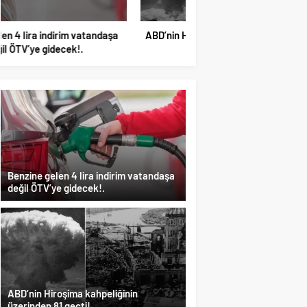
ABD’nin Hiroşima kahpeliğinin üzerinden
Parti dün kuruldu il
81 geçti!.
rüşvetten gözaltı
Benzine gelen 4 lira indirim vatandaşa
değil ÖTV’ye gidecek!.
ABD’nin Hiroşima kahpeliğinin
üzerinden 81 geçti!.