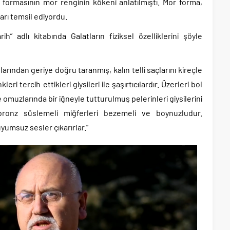
ormasının mor renginin kökeni anlatılmıştı. Mor forma,
arı temsil ediyordu.
h” adlı kitabında Galatların fiziksel özelliklerini şöyle
nlarından geriye doğru taranmış, kalın telli saçlarını kireçle
ri tercih ettikleri giysileri ile şaşırtıcılardır. Üzerleri bol
 omuzlarında bir iğneyle tutturulmuş pelerinleri giysilerini
 bronz süslemeli miğferleri bezemeli ve boynuzludur.
uyumsuz sesler çıkarırlar.”