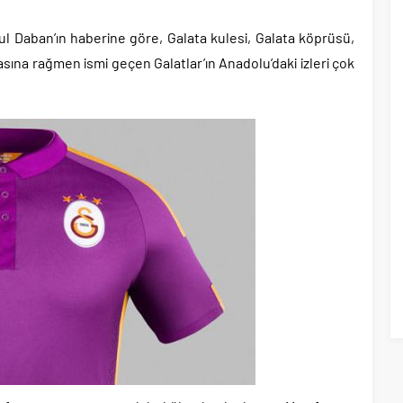
aşkanı Erdal Beşikçioğlu hakkında tutuklama talebi..
 saldırılarını durdurma kararını Netanyahu da sosyal medyadan öğrendi..
 Daban’ın haberine göre, Galata kulesi, Galata köprüsü,
tler savurarak atıp tutan Trump yine kıvırdı!.
ına rağmen ismi geçen Galatlar’ın Anadolu’daki izleri çok
ripto Varlık Merkezi Kayıt Sistemi’ne onay..
eçen Tuzla Belediye Başkanı’ndan ilk açıklama..
dırım’dan Acun Ilıcalı’ya sert sözler!.
indirim vatandaşa değil ÖTV’ye gidecek!.