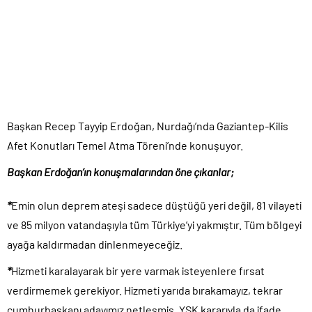
TÜİK sipariş enflasyon oranlarını açıkladı!.
TÜİK kira zam oranını yüzde 31 olarak açıkladı..
Etimesgut Belediye Başkanı Erdal Beşikçioğlu hakkında
tutuklama talebi..
Donald Trump’ın İran saldırılarını durdurma kararını Netanyahu da
sosyal medyadan öğrendi..
Günlerdir İran’a tehditler savurarak atıp tutan Trump yine kıvırdı!.
Başkan Recep Tayyip Erdoğan, Nurdağı’nda Gaziantep-Kilis
Afet Konutları Temel Atma Töreni’nde konuşuyor.
Merkez Bankası’ndan Kripto Varlık Merkezi Kayıt Sistemi’ne onay..
Taksicilerden darbe girişimi gibi eylem planı!.
Başkan Erdoğan’ın konuşmalarından öne çıkanlar;
*
Emin olun deprem ateşi sadece düştüğü yeri değil, 81 vilayeti
ve 85 milyon vatandaşıyla tüm Türkiye’yi yakmıştır. Tüm bölgeyi
ayağa kaldırmadan dinlenmeyeceğiz.
*
Hizmeti karalayarak bir yere varmak isteyenlere fırsat
verdirmemek gerekiyor. Hizmeti yarıda bırakamayız, tekrar
cumhurbaşkanı adayımız netleşmiş, YSK kararıyla da ifade