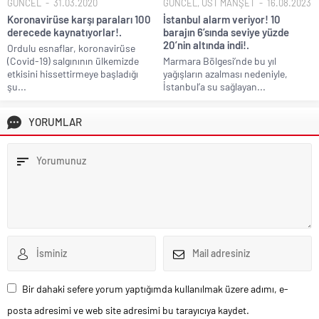
GÜNCEL
31.03.2020
GÜNCEL
,
ÜST MANŞET
16.08.2023
Koronavirüse karşı paraları 100
İstanbul alarm veriyor! 10
derecede kaynatıyorlar!.
barajın 6’sında seviye yüzde
20’nin altında indi!.
Ordulu esnaflar, koronavirüse
(Covid-19) salgınının ülkemizde
Marmara Bölgesi’nde bu yıl
etkisini hissettirmeye başladığı
yağışların azalması nedeniyle,
şu...
İstanbul’a su sağlayan...
YORUMLAR
Bir dahaki sefere yorum yaptığımda kullanılmak üzere adımı, e-
posta adresimi ve web site adresimi bu tarayıcıya kaydet.