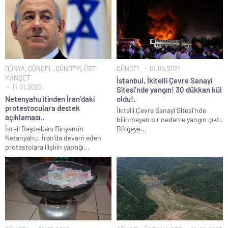
DÜNYA
,
GÜNCEL
,
GÜNDEM
,
ÜST
GÜNCEL
01.09.2021
MANŞET
İstanbul, İkitelli Çevre Sanayi
11.01.2026
Sitesi’nde yangın! 30 dükkan kül
Netenyahu itinden İran’daki
oldu!.
protestoculara destek
İkitelli Çevre Sanayi Sitesi’nde
açıklaması..
bilinmeyen bir nedenle yangın çıktı.
İsrail Başbakanı Binyamin
Bölgeye...
Netanyahu, İran’da devam eden
protestolara ilişkin yaptığı...