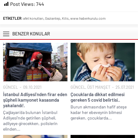
Post Views:
744
ETİKETLER:
afet konutları
,
Gaziantep
,
Kilis
,
www.haberkurulu.com
BENZER KONULAR
GÜNCEL
09.10.2021
GÜNCEL
,
ÜST MANŞET
25.07.2021
İstanbul Adliyesi’nden firar eden
Çocuklarda dikkat edilmesi
şüpheli kamyonet kasasında
gereken 5 covid belirtisi..
yakalandı!.
Burun akmasından hafif ateşe
Çağlayan’da bulunan İstanbul
kadar her ebeveynin bilmesi
Adliyesi’nde getirilen şüpheli,
gereken, çocuklarda...
adliyeye girecekken, polislerin
elinden...