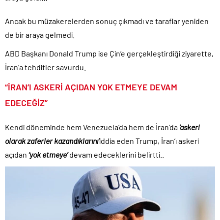
TÜİK kira zam oranını yüzde 31 olarak açıkladı..
Ancak bu müzakerelerden sonuç çıkmadı ve taraflar yeniden
Etimesgut Belediye Başkanı Erdal Beşikçioğlu hakkında
tutuklama talebi..
de bir araya gelmedi.
Donald Trump’ın İran saldırılarını durdurma kararını Netanyahu da
ABD Başkanı Donald Trump ise Çin’e gerçekleştirdiği ziyarette,
sosyal medyadan öğrendi..
İran’a tehditler savurdu.
Günlerdir İran’a tehditler savurarak atıp tutan Trump yine kıvırdı!.
“İRAN’I ASKERİ AÇIDAN YOK ETMEYE DEVAM
Merkez Bankası’ndan Kripto Varlık Merkezi Kayıt Sistemi’ne onay..
EDECEĞİZ”
CHP’den AK Parti’ye geçen Tuzla Belediye Başkanı’ndan ilk
açıklama..
Kendi döneminde hem Venezuela’da hem de İran’da
‘askeri
Savaşın kazananı 93 milyar dolar ile dev petrol şirketleri oldu!.
olarak zaferler kazandıklarını’
iddia eden Trump, İran’ı askeri
açıdan
‘yok etmeye’
devam edeceklerini belirtti..