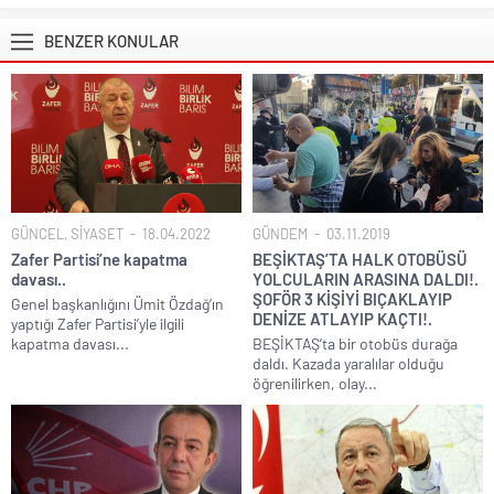
BENZER KONULAR
GÜNCEL
,
SİYASET
18.04.2022
GÜNDEM
03.11.2019
Zafer Partisi’ne kapatma
BEŞİKTAŞ’TA HALK OTOBÜSÜ
davası..
YOLCULARIN ARASINA DALDI!.
ŞOFÖR 3 KİŞİYİ BIÇAKLAYIP
Genel başkanlığını Ümit Özdağ’ın
DENİZE ATLAYIP KAÇTI!.
yaptığı Zafer Partisi’yle ilgili
kapatma davası...
BEŞİKTAŞ’ta bir otobüs durağa
daldı. Kazada yaralılar olduğu
öğrenilirken, olay...