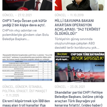
GÜNCEL
27.12.2021
GÜNCEL
11.10.2019
CHP’li Tanju Özcan çok küfür
MİLLİ SAVUNMA BAKANI
yediği 2 bin kişiye dava açtı!.
AKAR’DAN OPERASYON
AÇIKLAMASI: “342 TERÖRİST
CHP’nin ırkçı adımları ve
ÖLDÜRÜLDÜ!”
polemikleriyle gündem olan Bolu
Belediye Başkanı...
Türkiye‘nin güney sınırında
oluşturulmaya çalışılan ABD
destekli terör koridorunu yok...
GÜNCEL
,
GÜNDEM
,
İSTANBUL
,
GÜNCEL
23.05.2021
POLİTİKA
,
SİYASET
,
ÜST MANŞET
Skandallar partisi CHP! Fethiye
11.11.2025
Belediye Başkanı, üstüne çıktığı
Ekrem’i köpürtmek için İBB’den
araçtan Türk Bayrağını yol
maaş alan troll kanallar ifşa
kenarına fırlattı!. (video haber)