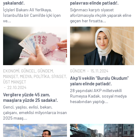
yakalandı!.
palavrası elinde patladı!.
İçişleri Bakanı Ali Yerlikaya,
Sığınmacı karşıtı siyaset
İstanbul’da bir Camii’de içki içen
aforizmasıyla ırkçılık yaparak eline
ve...
geçen her fırsatta...
EKONOMİ
,
GÜNCEL
,
GÜNDEM
,
GÜNDEM
15.11.2024
MANŞET
,
MEDYA
,
POLİTİKA
,
SİYASET
,
Akp’li vekilin “Burslu Okudum”
ÜST MANŞET
yalanı elinde patladı!.
22.10.2024
28 yaşındaki AKP milletvekili
Vergilere yüzde 45 zam,
Rumeysa Kadak, sosyal medya
maaşlara yüzde 25 sadaka!.
hesabından yaptığı...
Genci, yaşlısı, evlisi, bekarı,
çalışanı, emeklisi milyonlarca insan
2025 maaş...