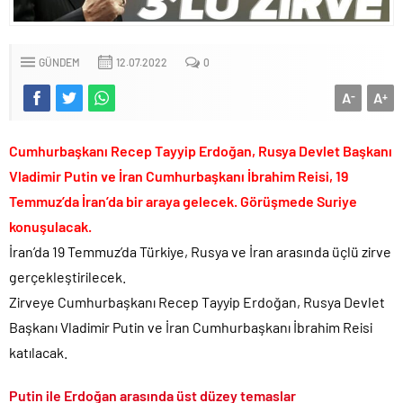
6.37 TL’lik indirimini ÖTV kazığı ile iptal edip 1 liraya düşürdüler!.
Fenerbahçe Konyaspor maçında F-16 ile gövde gösterisi yapan
GÜNDEM
12.07.2022
0
paşa emekliye sevk edildi!.
Türkiye’nin ilk kadın hava kuvvetleri paşası hayırlı olsun..
A
A
-
+
CHP’li Erdal Beşikçioğlu’nun uyuşturucu testi pozitif çıktı!.
Cumhurbaşkanı Recep Tayyip Erdoğan, Rusya Devlet Başkanı
Bay Kemal gibi şimdiden “İktidar Olamazsam İstifa Ederim” gazları
vermeye başladı!.
Vladimir Putin ve İran Cumhurbaşkanı İbrahim Reisi, 19
ABD’de de 25 eyalet Trump yönetimine karşı dava açtı!.
Temmuz’da İran’da bir araya gelecek. Görüşmede Suriye
Brent petrol çakıldı!.
konuşulacak.
Rüşvet ve yolsuzluktan tutuklanan CHP’li Erdal Beşikçioğlu
İran’da 19 Temmuz’da Türkiye, Rusya ve İran arasında üçlü zirve
görevden uzaklaştırıldı!.
gerçekleştirilecek.
İngilizler 12. adamları Özgür Özel’i hazırlama telâşına düştü!.
Zirveye Cumhurbaşkanı Recep Tayyip Erdoğan, Rusya Devlet
Uğur Mumcu dosyası 33 yıl sonra yeniden açılıyor..
Başkanı Vladimir Putin ve İran Cumhurbaşkanı İbrahim Reisi
CHP Lideri Kılıçdaoğlu’ndan Terörsüz Türkiye sürecine destek
katılacak.
açıklaması..
Denize döktüğümüz(!) Yunanların ekonomisini şaha kaldırdık!.
Putin ile Erdoğan arasında üst düzey temaslar