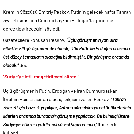
TÜİK sipariş enflasyon oranlarını açıkladı!.
Kremlin Sözcüsü Dmitriy Peskov, Putin’in gelecek hafta Tahran
TÜİK kira zam oranını yüzde 31 olarak açıkladı..
ziyareti sırasında Cumhurbaşkanı Erdoğan’la görüşme
18 yaş altı çocuklara müebbet hapis cezası resmen onaylandı!.
gerçekleştireceğini söyledi.
Ekrem İmamoğlu dahil 53 ismin tutukluluğunun devamına karar
verildi..
Gazetecilere konuşan Peskov,
“Üçlü görüşmenin yanı sıra
Merkez Bankası’nın toplam rezervleri 164,4 milyar dolara yükseldi..
elbette ikili görüşmeler de olacak. Dün Putin ile Erdoğan arasında
üst düzey temasların olacağını bildirmiştik. Bir görüşme orada da
Yolsuzluktan gözaltına alınan Veli Ağbaba’nın kardeşi tutuklandı!.
olacak.”
dedi
Taksicilerden darbe girişimi gibi eylem planı!.
“Suriye’ye istikrar getirilmesi süreci”
Üçlü görüşmenin Putin, Erdoğan ve İran Cumhurbaşkanı
İbrahim Reisi arasında olacağı bilgisini veren Peskov,
“Tahran
ziyareti için hazırlık yapılıyor. Astana sürecinin garantör ülkelerinin
liderleri arasında burada bir görüşme yapılacak. Bu bilindiği üzere,
Suriye’ye istikrar getirilmesi süreci kapsamında.”
ifadelerini
kullandı.