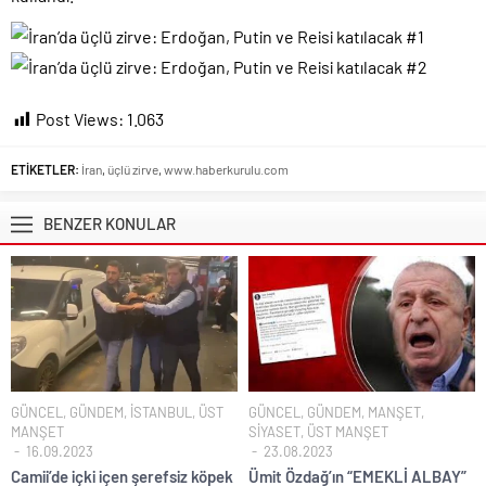
Post Views:
1.063
ETİKETLER:
İran
,
üçlü zirve
,
www.haberkurulu.com
BENZER KONULAR
GÜNCEL
,
GÜNDEM
,
İSTANBUL
,
ÜST
GÜNCEL
,
GÜNDEM
,
MANŞET
,
MANŞET
SİYASET
,
ÜST MANŞET
16.09.2023
23.08.2023
Camii’de içki içen şerefsiz köpek
Ümit Özdağ’ın “EMEKLİ ALBAY”