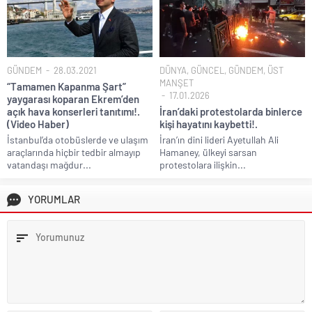
GÜNDEM
28.03.2021
DÜNYA
,
GÜNCEL
,
GÜNDEM
,
ÜST
MANŞET
“Tamamen Kapanma Şart”
17.01.2026
yaygarası koparan Ekrem’den
açık hava konserleri tanıtımı!.
İran’daki protestolarda binlerce
(Video Haber)
kişi hayatını kaybetti!.
İstanbul’da otobüslerde ve ulaşım
İran’ın dini lideri Ayetullah Ali
araçlarında hiçbir tedbir almayıp
Hamaney, ülkeyi sarsan
vatandaşı mağdur...
protestolara ilişkin...
YORUMLAR