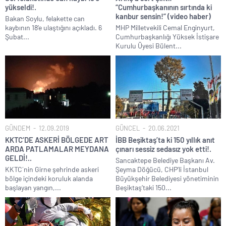
yükseldi!.
“Cumhurbaşkanının sırtında ki
kanbur sensin!” (video haber)
Bakan Soylu, felakette can
kaybının 18’e ulaştığını açıkladı. 6
MHP Milletvekili Cemal Enginyurt,
Şubat...
Cumhurbaşkanlığı Yüksek İstişare
Kurulu Üyesi Bülent...
GÜNDEM
12.09.2019
GÜNCEL
20.06.2021
KKTC’DE ASKERİ BÖLGEDE ART
İBB Beşiktaş’ta ki 150 yıllık anıt
ARDA PATLAMALAR MEYDANA
çınarı sessiz sedasız yok etti!.
GELDİ!..
Sancaktepe Belediye Başkanı Av.
KKTC´nin Girne şehrinde askeri
Şeyma Döğücü, CHP’li İstanbul
bölge içindeki koruluk alanda
Büyükşehir Belediyesi yönetiminin
başlayan yangın,...
Beşiktaş’taki 150...