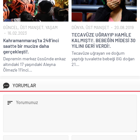
GÜNCEL
,
ÜST MANŞET
,
YAŞAM
DÜNYA
,
ÜST MANŞET
20.08.2019
16.02.2023
TECAVÜZE UĞRAYIP HAMİLE
Kahramanmaraş’ta 248’inci
KALMIŞTI!. BEBEĞİN MİDESİ 30
saatte bir mucize daha
YILINI GERİ VERDİ!.
gerçekleşti!.
Tecavüze uğrayan ve doğum
Depremin merkez üssünde enkaz
yaptığı tuvalette bebeği ölü doğan
altındaki 17 yaşındaki Aleyna
21...
Ölmez’e 11’inci...
YORUMLAR