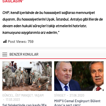
SAĞLASIN”
CHP, kendi içerisinde de bu hassasiyeti sağlarsa memnuniyet
duyarım. Bu hassasiyetlerini Uşak, İstanbul, Antalya gibi illerde de
devam eden hukuki süreçleri takip etmelerini hatırlatır,
kamuoyuna saygılarımla arz ederim.”
Post Views:
759
BENZER KONULAR
GÜNCEL
,
ÜST MANŞET
,
YAŞAM
SİYASET
27.06.2020
17.03.2023
MHP’li Cemal Enginyurt Bülent
Sel felaketinde can kaybı 18’e
Arınç’a sert çıktı!