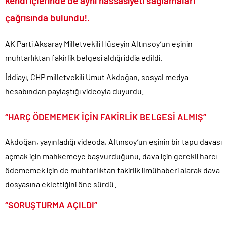
kendi içlerinde de aynı hassasiyeti sağlamaları
açıklaması..
çağrısında bulundu!.
Denize döktüğümüz(!) Yunanların ekonomisini şaha kaldırdık!.
TÜİK sipariş enflasyon oranlarını açıkladı!.
AK Parti Aksaray Milletvekili Hüseyin Altınsoy’un eşinin
TÜİK kira zam oranını yüzde 31 olarak açıkladı..
muhtarlıktan fakirlik belgesi aldığı iddia edildi.
18 yaş altı çocuklara müebbet hapis cezası resmen onaylandı!.
İddiayı, CHP milletvekili Umut Akdoğan, sosyal medya
Ekrem İmamoğlu dahil 53 ismin tutukluluğunun devamına karar
hesabından paylaştığı videoyla duyurdu.
verildi..
Merkez Bankası’nın toplam rezervleri 164,4 milyar dolara yükseldi..
“HARÇ ÖDEMEMEK İÇİN FAKİRLİK BELGESİ ALMIŞ”
Akdoğan, yayınladığı videoda, Altınsoy’un eşinin bir tapu davası
açmak için mahkemeye başvurduğunu, dava için gerekli harcı
ödememek için de muhtarlıktan fakirlik ilmühaberi alarak dava
dosyasına eklettiğini öne sürdü.
“SORUŞTURMA AÇILDI”