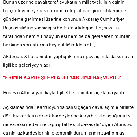
Bunun üzerine davalı taraf avukatının milletvekilinin eşinin
harç ödeyemeyecek durumda olup olmadığını mahkemede
gündeme getirmesi üzerine konunun Aksaray Cumhuriyet
Başsavcılığı’na yansıdığını belirten Akdoğan, Başsavcılık
tarafından hem Altınsoy’un eşi hem de belgeyi veren muhtar
hakkında soruşturma başlatıldığını iddia etti..
Akdoğan, X hesabından yaptığı ikinci bir paylaşımda da konuyla
ilgili belgeleri yayınladı.
“EŞİMİN KARDEŞLERİ ADLİ YARDIMA BAŞVURDU”
Hüseyin Altınsoy, iddiayla ilgili X hesabından açıklama yaptı.
Açıklamasında, “Kamuoyunda bahsi geçen dava, eşimle birlikte
dört kız kardeşin erkek kardeşlerine karşı birlikte açtığı muris
muvazaası nedeni ile tapu iptal tescil davasıdır” diyen Altınsoy,
eşinin kız kardeşlerinin ekonomik durumlarının zayıf olması