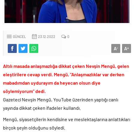
paşa emekliye sevk edildi!.
Türkiye’nin ilk kadın hava kuvvetleri paşası hayırlı olsun..
CHP’li Erdal Beşikçioğlu’nun uyuşturucu testi pozitif çıktı!.
Bay Kemal gibi şimdiden “İktidar Olamazsam İstifa Ederim” gazları
GÜNCEL
23.12.2022
0
vermeye başladı!.
ABD’de de 25 eyalet Trump yönetimine karşı dava açtı!.
A
A
-
+
Brent petrol çakıldı!.
Rüşvet ve yolsuzluktan tutuklanan CHP’li Erdal Beşikçioğlu
Altılı masada anlaşmazlığa dikkat çeken Nevşin Mengü, gelen
görevden uzaklaştırıldı!.
eleştirilere cevap verdi. Mengü, “Anlaşmazlıklar var derken
İngilizler 12. adamları Özgür Özel’i hazırlama telâşına düştü!.
mabadımdan uydurayım da heyecan olsun diye
Uğur Mumcu dosyası 33 yıl sonra yeniden açılıyor..
söylemiyorum” dedi.
CHP Lideri Kılıçdaoğlu’ndan Terörsüz Türkiye sürecine destek
Gazeteci Nevşin Mengü, YouTube üzerinden yaptığı canlı
açıklaması..
yayında dikkat çeken ifadeler kullandı.
Denize döktüğümüz(!) Yunanların ekonomisini şaha kaldırdık!.
Mengü, siyasetçilerin kendisine ve meslektaşlarına anlattıkları
TÜİK sipariş enflasyon oranlarını açıkladı!.
birçok şeyin olduğunu söyledi.
TÜİK kira zam oranını yüzde 31 olarak açıkladı..