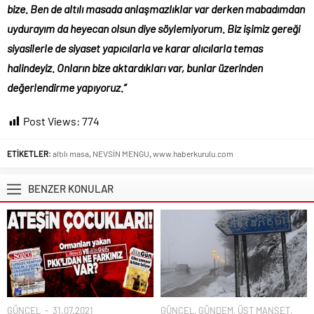
bize. Ben de altılı masada anlaşmazlıklar var derken mabadımdan
uydurayım da heyecan olsun diye söylemiyorum. Biz işimiz gereği
siyasilerle de siyaset yapıcılarla ve karar alıcılarla temas
halindeyiz. Onların bize aktardıkları var, bunlar üzerinden
değerlendirme yapıyoruz.”
Post Views:
774
ETİKETLER:
altılı masa
,
NEVSİN MENGU
,
www.haberkurulu.com
BENZER KONULAR
GÜNCEL
31.07.2021
GÜNCEL
,
GÜNDEM
,
ÜST MANŞET
,