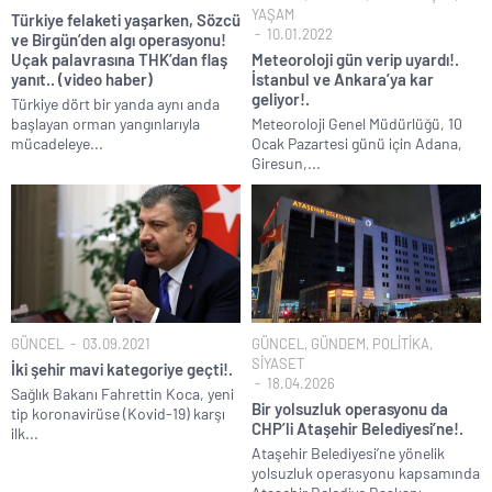
YAŞAM
Türkiye felaketi yaşarken, Sözcü
10.01.2022
ve Birgün’den algı operasyonu!
Uçak palavrasına THK’dan flaş
Meteoroloji gün verip uyardı!.
yanıt.. (video haber)
İstanbul ve Ankara’ya kar
geliyor!.
Türkiye dört bir yanda aynı anda
başlayan orman yangınlarıyla
Meteoroloji Genel Müdürlüğü, 10
mücadeleye...
Ocak Pazartesi günü için Adana,
Giresun,...
GÜNCEL
03.09.2021
GÜNCEL
,
GÜNDEM
,
POLİTİKA
,
SİYASET
İki şehir mavi kategoriye geçti!.
18.04.2026
Sağlık Bakanı Fahrettin Koca, yeni
Bir yolsuzluk operasyonu da
tip koronavirüse (Kovid-19) karşı
CHP’li Ataşehir Belediyesi’ne!.
ilk...
Ataşehir Belediyesi’ne yönelik
yolsuzluk operasyonu kapsamında