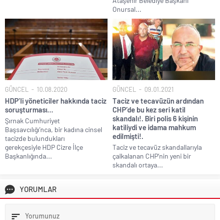
Ataşehir Belediye Başkanı
Onursal...
GÜNCEL
10.08.2020
GÜNCEL
09.01.2021
HDP’li yöneticiler hakkında taciz
Taciz ve tecavüzün ardından
soruşturması…
CHP’de bu kez seri katil
skandalı!. Biri polis 6 kişinin
Şırnak Cumhuriyet
katiliydi ve idama mahkum
Başsavcılığı’nca, bir kadına cinsel
edilmişti!.
tacizde bulundukları
gerekçesiyle HDP Cizre İlçe
Taciz ve tecavüz skandallarıyla
Başkanlığında...
çalkalanan CHP’nin yeni bir
skandalı ortaya...
YORUMLAR