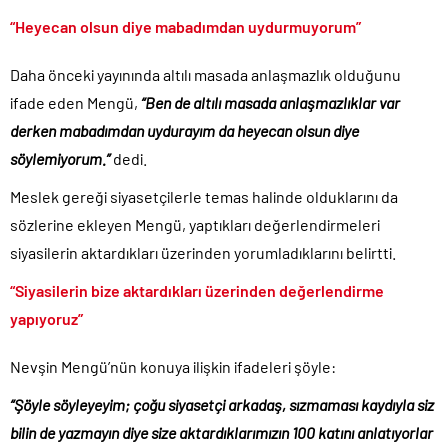
Etimesgut Belediye Başkanı Erdal Beşikçioğlu hakkında
“Heyecan olsun diye mabadımdan uydurmuyorum”
tutuklama talebi..
Donald Trump’ın İran saldırılarını durdurma kararını Netanyahu da
Daha önceki yayınında altılı masada anlaşmazlık olduğunu
sosyal medyadan öğrendi..
ifade eden Mengü,
“Ben de altılı masada anlaşmazlıklar var
Günlerdir İran’a tehditler savurarak atıp tutan Trump yine kıvırdı!.
derken mabadımdan uydurayım da heyecan olsun diye
Merkez Bankası’ndan Kripto Varlık Merkezi Kayıt Sistemi’ne onay..
söylemiyorum.”
dedi.
CHP’den AK Parti’ye geçen Tuzla Belediye Başkanı’ndan ilk
Meslek gereği siyasetçilerle temas halinde olduklarını da
açıklama..
sözlerine ekleyen Mengü, yaptıkları değerlendirmeleri
Efsane Başkan Aziz Yıldırım’dan Acun Ilıcalı’ya sert sözler!.
siyasilerin aktardıkları üzerinden yorumladıklarını belirtti.
Benzine gelen 4 lira indirim vatandaşa değil ÖTV’ye gidecek!.
“Siyasilerin bize aktardıkları üzerinden değerlendirme
yapıyoruz”
Nevşin Mengü’nün konuya ilişkin ifadeleri şöyle:
“Şöyle söyleyeyim; çoğu siyasetçi arkadaş, sızmaması kaydıyla siz
bilin de yazmayın diye size aktardıklarımızın 100 katını anlatıyorlar