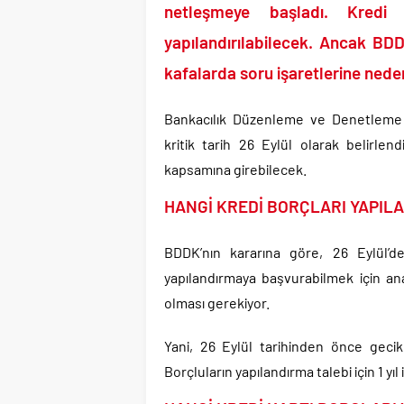
Uğur Mumcu dosyası 33
netleşmeye başladı. Kred
CHP Lideri Kılıçdaoğl
yapılandırılabilecek. Ancak BDD
Denize döktüğümüz(!)
kafalarda soru işaretlerine nede
TÜİK sipariş enflasyon
TÜİK kira zam oranını 
Bankacılık Düzenleme ve Denetleme K
Etimesgut Belediye B
kritik tarih 26 Eylül olarak belirlen
Ekrem İmamoğlu dahil
kapsamına girebilecek.
HANGİ KREDİ BORÇLARI YAPIL
BDDK’nın kararına göre, 26 Eylül’de
yapılandırmaya başvurabilmek için a
olması gerekiyor.
Yani, 26 Eylül tarihinden önce geci
Borçluların yapılandırma talebi için 1 y