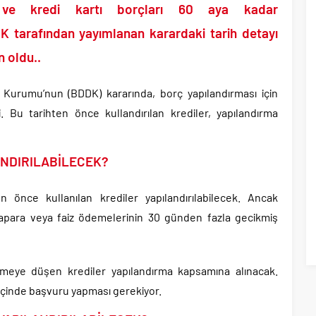
 yıl sonra yeniden açılıyor..
i ve kredi kartı borçları 60 aya kadar
u’ndan Terörsüz Türkiye sürecine destek açıklaması..
K tarafından yayımlanan karardaki tarih detayı
 Yunanların ekonomisini şaha kaldırdık!.
n oldu..
 oranlarını açıkladı!.
yüzde 31 olarak açıkladı..
urumu’nun (BDDK) kararında, borç yapılandırması için
aşkanı Erdal Beşikçioğlu hakkında tutuklama talebi..
di. Bu tarihten önce kullandırılan krediler, yapılandırma
 53 ismin tutukluluğunun devamına karar verildi..
ANDIRILABİLECEK?
n önce kullanılan krediler yapılandırılabilecek. Ancak
napara veya faiz ödemelerinin 30 günden fazla gecikmiş
kmeye düşen krediler yapılandırma kapsamına alınacak.
ıl içinde başvuru yapması gerekiyor.