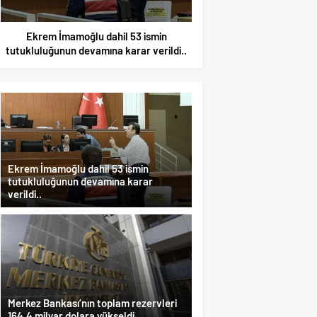
Merkez Bankası’nın toplam rezervleri
Yolsuzluktan gözaltı
164,4 milyar dolara yükseldi..
Ağbaba’nın kardeşi
Ekrem İmamoğlu dahil 53 ismin
tutukluluğunun devamına karar
verildi..
Merkez Bankası’nın toplam rezervleri
164,4 milyar dolara yükseldi..