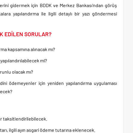
retlerini gidermek için BDDK ve Merkez Bankası’ndan görüş
ara yapılandırma ile ilgili detaylı bir yazı göndermesi
AK EDİLEN SORULAR?
dırma kapsamına alınacak mı?
yapılandırılabilecek mi?
zorunlu olacak mı?
sidini ödemeyenler için yeniden yapılandırma uygulaması
üşecek?
r taksitlendirilebilecek.
arı, ilgili ayın asgari ödeme tutarına eklenecek.