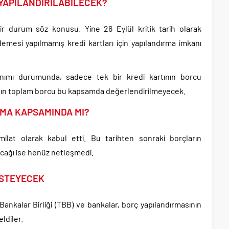
 YAPILANDIRILABİLECEK?
bir durum söz konusu. Yine 26 Eylül kritik tarih olarak
demesi yapılmamış kredi kartları için yapılandırma imkanı
anımı durumunda, sadece tek bir kredi kartının borcu
rının toplam borcu bu kapsamda değerlendirilmeyecek.
RMA KAPSAMINDA MI?
milat olarak kabul etti. Bu tarihten sonraki borçların
acağı ise henüz netleşmedi.
İSTEYECEK
ankalar Birliği (TBB) ve bankalar, borç yapılandırmasının
eldiler.