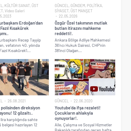
EL
,
KÜLTÜR SANAT
,
ÜST
GÜNCEL
,
GÜNDEM
,
POLİTİKA
,
ET
,
Video Galeri
SİYASET
,
ÜST MANŞET
5.2023
22.05.2026
rbaşkanı Erdoğan’dan
Özgür Özel takımının mutlak
Fazıl Kısakürek
butlan itirazını mahkeme
ımı..
reddetti!.
rbaşkanı Recep Tayyip
Ankara Bölge Adliye Mahkemesi
n, vefatının 40. yılında
36’ncı Hukuk Dairesi, CHP’nin
azıl Kısakürek’i...
38’inci Olağan...
EL
26.08.2021
GÜNCEL
22.06.2020
polisinden direksiyon
Youtube’da ifşa rezaleti!
yonu! 12 gözaltı..
Çocukların ahlakıyla
oynuyorlar!.
lira karşılığında sahte
 belgesi hazırlayan 12
Aile, Çalışma ve Sosyal Hizmetler
..
Bakanlığı tarafından geçen hafta