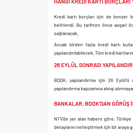
HANGİ KREDİ KARTI BORÇLARI
Kredi kartı borçları için de benzer 
belirlendi. Bu tarihten önce asgari ö
sağlanacak.
Ancak birden fazla kredi kartı kull
yapılandırılabilecek. Tüm kredi kartla
26 EYLÜL SONRASI YAPILANDI
BDDK, yapılandırma için 26 Eylül’ü 
yapılandırma kapsamına alınıp alınmay
BANKALAR, BDDK’DAN GÖRÜŞ 
NTV’de yer alan habere göre, Türkiye B
detaylarını netleştirmek için bir araya g