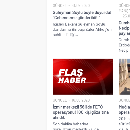
GÜNCEL
31.05.2020
GÜNC
MANŞ
Süleyman Soylu böyle duyurdu!
25.0
“Cehenneme gönderildi!.”
Cumhu
İçişleri Bakanı Süleyman Soylu,
Necip 
Jandarma Binbaşı Zafer Akkuş’un
paylaş
şehit edildiği...
Cumhu
Erdoğa
Necip F
GÜNCEL
16.06.2020
GÜNC
İzmir merkezli 56 ilde FETÖ
Muğla 
operasyonu! 100 kişi gözaltına
operas
alındı!.
20 bin 
Son dakika haberine
sürücü
göre, İzmir merkezli 56 ilde
kişilik.