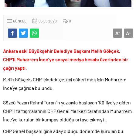
LGS tercih sonuçları açıklandı.. Tek tıkla öğren..
6.37 TL’lik indirimini ÖTV kazığı ile iptal edip 1 liraya düşürdüler!.
GÜNCEL
05.05.2020
0
Fenerbahçe Konyaspor maçında F-16 ile gövde gösterisi yapan
paşa emekliye sevk edildi!.
A
A
-
+
Türkiye’nin ilk kadın hava kuvvetleri paşası hayırlı olsun..
Ankara eski Büyükşehir Belediye Başkanı Melih Gökçek,
CHP’li Erdal Beşikçioğlu’nun uyuşturucu testi pozitif çıktı!.
CHP’li Muharrem İnce’ye sosyal medya hesabı üzerinden bir
Bay Kemal gibi şimdiden “İktidar Olamazsam İstifa Ederim” gazları
vermeye başladı!.
çağrı yaptı.
ABD’de de 25 eyalet Trump yönetimine karşı dava açtı!.
Melih Gökçek, CHP içindeki çeteyi çökertmek için Muharrem
Brent petrol çakıldı!.
İnce’ye çağrıda bulundu.
Rüşvet ve yolsuzluktan tutuklanan CHP’li Erdal Beşikçioğlu
görevden uzaklaştırıldı!.
Sözcü Yazarı Rahmi Turan’ın yazısıyla başlayan ‘Külliye’ye giden
İngilizler 12. adamları Özgür Özel’i hazırlama telâşına düştü!.
CHP’li’ tartışmalarının CHP Genel Merkezi tarafından Muharrem
Uğur Mumcu dosyası 33 yıl sonra yeniden açılıyor..
İnce’ye kurulan bir kumpas olduğu ortaya çıkmıştı.
CHP Lideri Kılıçdaoğlu’ndan Terörsüz Türkiye sürecine destek
CHP Genel başkanlığına aday olduğu dönemde kurulan bu
açıklaması..