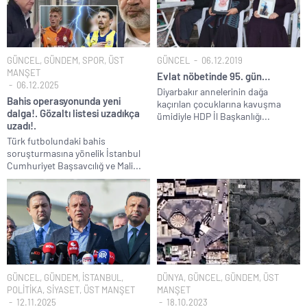
GÜNCEL
,
GÜNDEM
,
SPOR
,
ÜST
GÜNCEL
06.12.2019
MANŞET
Evlat nöbetinde 95. gün…
06.12.2025
Diyarbakır annelerinin dağa
Bahis operasyonunda yeni
kaçırılan çocuklarına kavuşma
dalga!. Gözaltı listesi uzadıkça
ümidiyle HDP İl Başkanlığı...
uzadı!.
Türk futbolundaki bahis
soruşturmasına yönelik İstanbul
Cumhuriyet Başsavcılığ ve Mali...
GÜNCEL
,
GÜNDEM
,
İSTANBUL
,
DÜNYA
,
GÜNCEL
,
GÜNDEM
,
ÜST
POLİTİKA
,
SİYASET
,
ÜST MANŞET
MANŞET
12.11.2025
18.10.2023