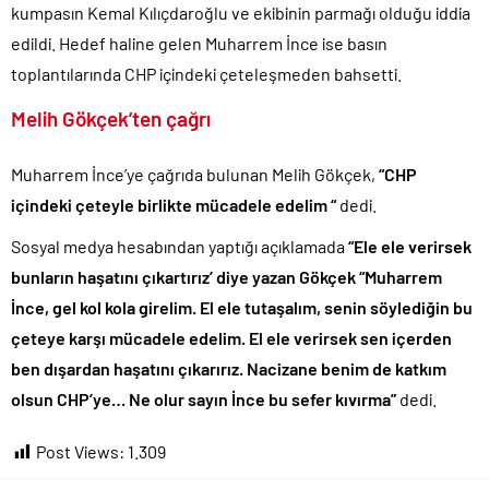
kumpasın Kemal Kılıçdaroğlu ve ekibinin parmağı olduğu iddia
Denize döktüğümüz(!) Yunanların ekonomisini şaha kaldırdık!.
edildi. Hedef haline gelen Muharrem İnce ise basın
TÜİK sipariş enflasyon oranlarını açıkladı!.
toplantılarında CHP içindeki çeteleşmeden bahsetti.
TÜİK kira zam oranını yüzde 31 olarak açıkladı..
Melih Gökçek’ten çağrı
Etimesgut Belediye Başkanı Erdal Beşikçioğlu hakkında
tutuklama talebi..
Muharrem İnce’ye çağrıda bulunan Melih Gökçek,
“CHP
Donald Trump’ın İran saldırılarını durdurma kararını Netanyahu da
sosyal medyadan öğrendi..
içindeki çeteyle birlikte mücadele edelim “
dedi.
Günlerdir İran’a tehditler savurarak atıp tutan Trump yine kıvırdı!.
Sosyal medya hesabından yaptığı açıklamada
“Ele ele verirsek
Yolsuzluktan gözaltına alınan Veli Ağbaba’nın kardeşi tutuklandı!.
bunların haşatını çıkartırız’ diye yazan Gökçek “Muharrem
İnce, gel kol kola girelim. El ele tutaşalım, senin söylediğin bu
çeteye karşı mücadele edelim. El ele verirsek sen içerden
ben dışardan haşatını çıkarırız. Nacizane benim de katkım
olsun CHP’ye… Ne olur sayın İnce bu sefer kıvırma”
dedi.
Post Views:
1.309