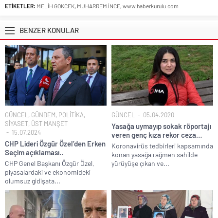
ETİKETLER:
MELİH GOKCEK
,
MUHARREM İNCE
,
www.haberkurulu.com
BENZER KONULAR
GÜNCEL
,
GÜNDEM
,
POLİTİKA
,
GÜNCEL
05.04.2020
SİYASET
,
ÜST MANŞET
Yasağa uymayıp sokak röportajı
15.07.2024
veren genç kıza rekor ceza…
CHP Lideri Özgür Özel’den Erken
Koronavirüs tedbirleri kapsamında
Seçim açıklaması..
konan yasağa rağmen sahilde
CHP Genel Başkanı Özgür Özel,
yürüyüşe çıkan ve...
piyasalardaki ve ekonomideki
olumsuz gidişata...