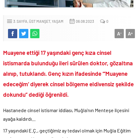
Terörsüz Türkiye hedefinde yasal süreç başlıyor..
Veli Ağbaba’nın ağabeyi de rüşvetten gözaltına alındı!.
3. SAYFA
ÜST MANŞET
YAŞAM
06.08.2023
0
Sevgilisine “Ben Rüşvetsiz İş Yapamam” mesajı atan CHP’li
Başkanın skandal yazışmaları!.
A
A
-
+
LGS tercih sonuçları açıklandı.. Tek tıkla öğren..
6.37 TL’lik indirimini ÖTV kazığı ile iptal edip 1 liraya düşürdüler!.
Muayene ettiği 17 yaşındaki genç kıza cinsel
Fenerbahçe Konyaspor maçında F-16 ile gövde gösterisi yapan
istismarda bulunduğu ileri sürülen doktor, gözaltına
paşa emekliye sevk edildi!.
alınıp, tutuklandı. Genç kızın ifadesinde “’Muayene
Türkiye’nin ilk kadın hava kuvvetleri paşası hayırlı olsun..
edeceğim’ diyerek cinsel bölgeme eldivensiz şekilde
CHP’li Erdal Beşikçioğlu’nun uyuşturucu testi pozitif çıktı!.
dokundu” dediği öğrenildi.
Bay Kemal gibi şimdiden “İktidar Olamazsam İstifa Ederim” gazları
vermeye başladı!.
Hastanede cinsel istismar iddiası, Muğla’nın Menteşe ilçesini
ABD’de de 25 eyalet Trump yönetimine karşı dava açtı!.
ayağa kaldırdı…
Brent petrol çakıldı!.
Rüşvet ve yolsuzluktan tutuklanan CHP’li Erdal Beşikçioğlu
17 yaşındaki E.Ç., geçtiğimiz ay tedavi olmak için Muğla Eğitim
görevden uzaklaştırıldı!.