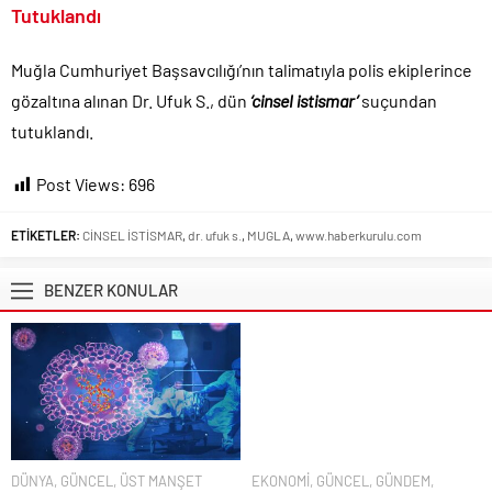
Tutuklandı
Muğla Cumhuriyet Başsavcılığı’nın talimatıyla polis ekiplerince
gözaltına alınan Dr. Ufuk S., dün
‘cinsel istismar’
suçundan
tutuklandı.
Post Views:
696
ETİKETLER:
CİNSEL İSTİSMAR
,
dr. ufuk s.
,
MUGLA
,
www.haberkurulu.com
BENZER KONULAR
DÜNYA
,
GÜNCEL
,
ÜST MANŞET
EKONOMİ
,
GÜNCEL
,
GÜNDEM
,