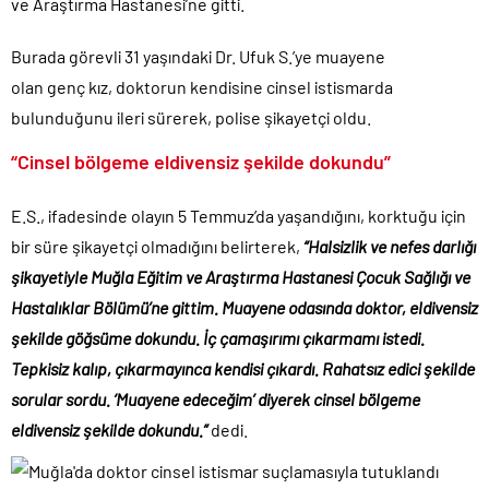
ve Araştırma Hastanesi’ne gitti.
İngilizler 12. adamları Özgür Özel’i hazırlama telâşına düştü!.
Uğur Mumcu dosyası 33 yıl sonra yeniden açılıyor..
Burada görevli 31 yaşındaki Dr. Ufuk S.’ye muayene
olan genç kız, doktorun kendisine cinsel istismarda
CHP Lideri Kılıçdaoğlu’ndan Terörsüz Türkiye sürecine destek
açıklaması..
bulunduğunu ileri sürerek, polise şikayetçi oldu.
Denize döktüğümüz(!) Yunanların ekonomisini şaha kaldırdık!.
“Cinsel bölgeme eldivensiz şekilde dokundu”
TÜİK sipariş enflasyon oranlarını açıkladı!.
TÜİK kira zam oranını yüzde 31 olarak açıkladı..
E.S., ifadesinde olayın 5 Temmuz’da yaşandığını, korktuğu için
18 yaş altı çocuklara müebbet hapis cezası resmen onaylandı!.
bir süre şikayetçi olmadığını belirterek,
“Halsizlik ve nefes darlığı
şikayetiyle Muğla Eğitim ve Araştırma Hastanesi Çocuk Sağlığı ve
Hastalıklar Bölümü’ne gittim. Muayene odasında doktor, eldivensiz
şekilde göğsüme dokundu. İç çamaşırımı çıkarmamı istedi.
Tepkisiz kalıp, çıkarmayınca kendisi çıkardı. Rahatsız edici şekilde
sorular sordu. ‘Muayene edeceğim’ diyerek cinsel bölgeme
eldivensiz şekilde dokundu.”
dedi.