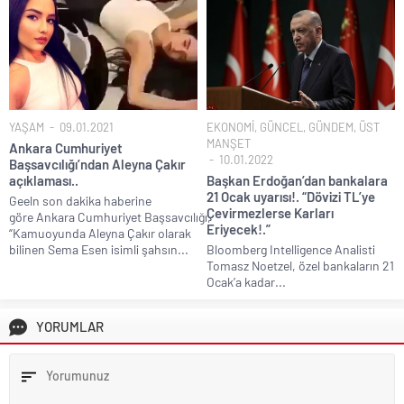
YAŞAM
09.01.2021
EKONOMİ
,
GÜNCEL
,
GÜNDEM
,
ÜST
MANŞET
Ankara Cumhuriyet
10.01.2022
Başsavcılığı’ndan Aleyna Çakır
açıklaması..
Başkan Erdoğan’dan bankalara
21 Ocak uyarısı!. “Dövizi TL’ye
Geeln son dakika haberine
Çevirmezlerse Karları
göre Ankara Cumhuriyet Başsavcılığı,
Eriyecek!.”
“Kamuoyunda Aleyna Çakır olarak
bilinen Sema Esen isimli şahsın...
Bloomberg Intelligence Analisti
Tomasz Noetzel, özel bankaların 21
Ocak’a kadar...
YORUMLAR