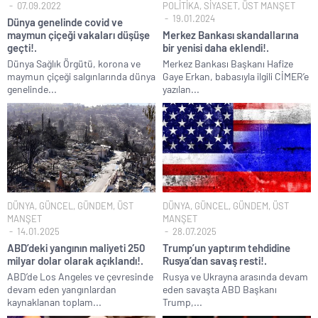
07.09.2022
POLİTİKA
,
SİYASET
,
ÜST MANŞET
19.01.2024
Dünya genelinde covid ve
maymun çiçeği vakaları düşüşe
Merkez Bankası skandallarına
geçti!.
bir yenisi daha eklendi!.
Dünya Sağlık Örgütü, korona ve
Merkez Bankası Başkanı Hafize
maymun çiçeği salgınlarında dünya
Gaye Erkan, babasıyla ilgili CİMER’e
genelinde...
yazılan...
DÜNYA
,
GÜNCEL
,
GÜNDEM
,
ÜST
DÜNYA
,
GÜNCEL
,
GÜNDEM
,
ÜST
MANŞET
MANŞET
14.01.2025
28.07.2025
ABD’deki yangının maliyeti 250
Trump’un yaptırım tehdidine
milyar dolar olarak açıklandı!.
Rusya’dan savaş resti!.
ABD’de Los Angeles ve çevresinde
Rusya ve Ukrayna arasında devam
devam eden yangınlardan
eden savaşta ABD Başkanı
kaynaklanan toplam...
Trump,...