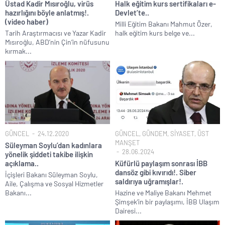
Üstad Kadir Mısıroğlu, virüs
Halk eğitim kurs sertifikaları e-
hazırlığını böyle anlatmış!.
Devlet’te..
(video haber)
Milli Eğitim Bakanı Mahmut Özer,
Tarih Araştırmacısı ve Yazar Kadir
halk eğitim kurs belge ve...
Mısıroğlu, ABD’nin Çin’in nüfusunu
kırmak...
GÜNCEL
24.12.2020
GÜNCEL
,
GÜNDEM
,
SİYASET
,
ÜST
MANŞET
Süleyman Soylu’dan kadınlara
28.06.2024
yönelik şiddeti takibe ilişkin
açıklama..
Küfürlü paylaşım sonrası İBB
dansöz gibi kıvırıdı!. Siber
İçişleri Bakanı Süleyman Soylu,
saldırıya uğramışlar!.
Aile, Çalışma ve Sosyal Hizmetler
Bakanı...
Hazine ve Maliye Bakanı Mehmet
Şimşek’in bir paylaşımı, İBB Ulaşım
Dairesi...