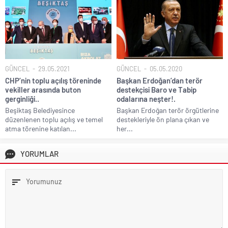
GÜNCEL
29.05.2021
GÜNCEL
05.05.2020
CHP’nin toplu açılış töreninde
Başkan Erdoğan’dan terör
vekiller arasında buton
destekçisi Baro ve Tabip
gerginliği..
odalarına neşter!.
Beşiktaş Belediyesince
Başkan Erdoğan terör örgütlerine
düzenlenen toplu açılış ve temel
destekleriyle ön plana çıkan ve
atma törenine katılan...
her...
YORUMLAR