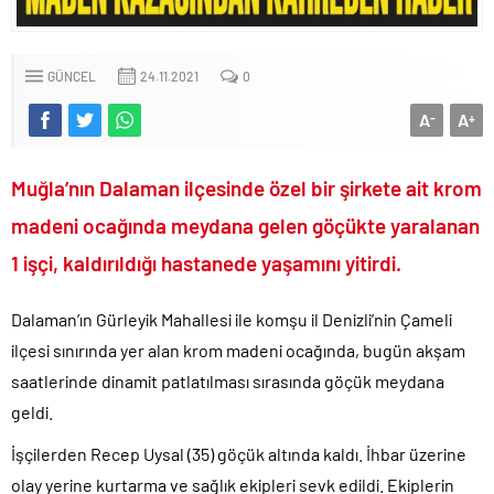
CHP’li Erdal Beşikçioğlu’nun uyuşturucu testi pozitif çıktı!.
Bay Kemal gibi şimdiden “İktidar Olamazsam İstifa Ederim” gazları
vermeye başladı!.
GÜNCEL
24.11.2021
0
ABD’de de 25 eyalet Trump yönetimine karşı dava açtı!.
A
A
-
+
Brent petrol çakıldı!.
Rüşvet ve yolsuzluktan tutuklanan CHP’li Erdal Beşikçioğlu
Muğla’nın Dalaman ilçesinde özel bir şirkete ait krom
görevden uzaklaştırıldı!.
madeni ocağında meydana gelen göçükte yaralanan
İngilizler 12. adamları Özgür Özel’i hazırlama telâşına düştü!.
1 işçi, kaldırıldığı hastanede yaşamını yitirdi.
Uğur Mumcu dosyası 33 yıl sonra yeniden açılıyor..
CHP Lideri Kılıçdaoğlu’ndan Terörsüz Türkiye sürecine destek
açıklaması..
Dalaman’ın Gürleyik Mahallesi ile komşu il Denizli’nin Çameli
ilçesi sınırında yer alan krom madeni ocağında, bugün akşam
Denize döktüğümüz(!) Yunanların ekonomisini şaha kaldırdık!.
saatlerinde dinamit patlatılması sırasında göçük meydana
TÜİK sipariş enflasyon oranlarını açıkladı!.
geldi.
TÜİK kira zam oranını yüzde 31 olarak açıkladı..
Etimesgut Belediye Başkanı Erdal Beşikçioğlu hakkında
İşçilerden Recep Uysal (35) göçük altında kaldı. İhbar üzerine
tutuklama talebi..
olay yerine kurtarma ve sağlık ekipleri sevk edildi. Ekiplerin