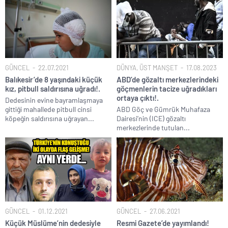
GÜNCEL
22.07.2021
DÜNYA
,
ÜST MANŞET
17.08.2023
Balıkesir’de 8 yaşındaki küçük
ABD’de gözaltı merkezlerindeki
kız, pitbull saldırısına uğradı!.
göçmenlerin tacize uğradıkları
ortaya çıktı!.
Dedesinin evine bayramlaşmaya
gittiği mahallede pitbull cinsi
ABD Göç ve Gümrük Muhafaza
köpeğin saldırısına uğrayan...
Dairesi’nin (ICE) gözaltı
merkezlerinde tutulan...
GÜNCEL
01.12.2021
GÜNCEL
27.06.2021
Küçük Müslüme’nin dedesiyle
Resmi Gazete’de yayımlandı!