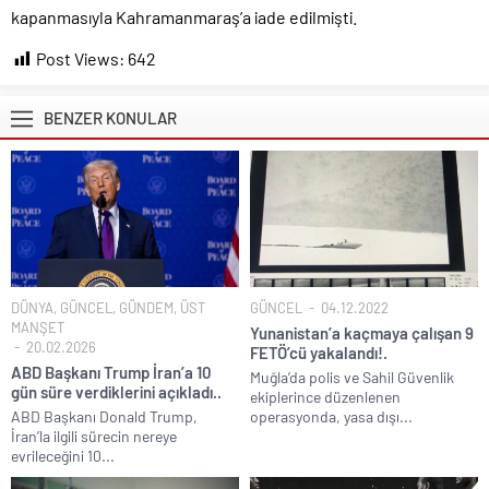
kapanmasıyla Kahramanmaraş’a iade edilmişti.
Post Views:
642
BENZER KONULAR
DÜNYA
,
GÜNCEL
,
GÜNDEM
,
ÜST
GÜNCEL
04.12.2022
MANŞET
Yunanistan’a kaçmaya çalışan 9
20.02.2026
FETÖ’cü yakalandı!.
ABD Başkanı Trump İran’a 10
Muğla’da polis ve Sahil Güvenlik
gün süre verdiklerini açıkladı..
ekiplerince düzenlenen
ABD Başkanı Donald Trump,
operasyonda, yasa dışı...
İran’la ilgili sürecin nereye
evrileceğini 10...