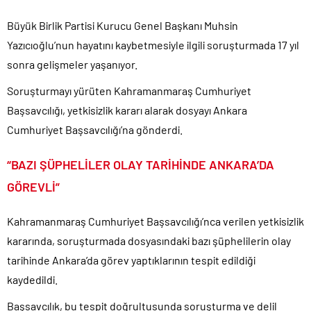
CHP Lideri Kılıçdaoğlu’ndan Terörsüz Türkiye sürecine destek
Büyük Birlik Partisi Kurucu Genel Başkanı Muhsin
açıklaması..
Yazıcıoğlu’nun hayatını kaybetmesiyle ilgili soruşturmada 17 yıl
Denize döktüğümüz(!) Yunanların ekonomisini şaha kaldırdık!.
sonra gelişmeler yaşanıyor.
TÜİK sipariş enflasyon oranlarını açıkladı!.
Soruşturmayı yürüten Kahramanmaraş Cumhuriyet
TÜİK kira zam oranını yüzde 31 olarak açıkladı..
Başsavcılığı, yetkisizlik kararı alarak dosyayı Ankara
Etimesgut Belediye Başkanı Erdal Beşikçioğlu hakkında
Cumhuriyet Başsavcılığı’na gönderdi.
tutuklama talebi..
Ekrem İmamoğlu dahil 53 ismin tutukluluğunun devamına karar
“BAZI ŞÜPHELİLER OLAY TARİHİNDE ANKARA’DA
verildi..
GÖREVLİ”
Kahramanmaraş Cumhuriyet Başsavcılığı’nca verilen yetkisizlik
kararında, soruşturmada dosyasındaki bazı şüphelilerin olay
tarihinde Ankara’da görev yaptıklarının tespit edildiği
kaydedildi.
Başsavcılık, bu tespit doğrultusunda soruşturma ve delil