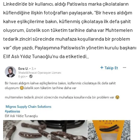
Linkedin’de bir kullanıcı, aldığı Patiswiss marka çikolataların
İngilizler 12. adamları Özgür Özel’i hazırlama telâşına düştü!.
küflendiğine ilişkin fotoğrafları paylaşarak, “Bir heves aldığım
Uğur Mumcu dosyası 33 yıl sonra yeniden açılıyor..
kahve eşlikçilerime bakın, küflenmiş çikolataya ilk defa şahit
CHP Lideri Kılıçdaoğlu’ndan Terörsüz Türkiye sürecine destek
oluyorum. üstelik son tüketim tarihine daha var Muhtemelen
açıklaması..
tedarik zinciri sürecinde muhafaza koşullarında bir problem
Denize döktüğümüz(!) Yunanların ekonomisini şaha kaldırdık!.
var” diye yazdı. Paylaşımına Patiswiss’in yönetim kurulu başkanı
TÜİK sipariş enflasyon oranlarını açıkladı!.
Elif Aslı Yıldız Tunaoğlu’nu da etiketledi..
TÜİK kira zam oranını yüzde 31 olarak açıkladı..
18 yaş altı çocuklara müebbet hapis cezası resmen onaylandı!.