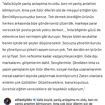
“Valla büyük yanlış anlaşılma mı oldu, ben mi yanlış anlattım
bilmiyorum. Ama çok özür dilerim sizi de meşgul ettiğim için.
Beni biliyorsunuzdur bence. Tek demek istediğim ürünün
herkes arkasında bize gönderseniz çözerdik, markaya zarar
verecek bir posta gerek yoktu derken… İmla bilgimin gücü de
eklenince ben vermişim gibi duruyor. Neyse bizim avukatlar
benim içinde bir şeyler düşünecektir. Sonuçta yönetim kurulu
ile yönetiyoruz şirketi razıyım sorun yok. Tek derdim en iyi ürün
en iyi fiyat. Son nefesime kadar vazgeçmeyeceğim. Gıda dışı
markalarım, girişimlerim dahil. Sevgilerimle. Şimdiden imla ve
yazım yanlışlarım için özür dilerim, sosyal medya uzananlarımın
mesai saatleri dışında çalıştırmak istemiyorum:( Zaten olanlara
eminim çok üzüldüler. Düzelteceklere, bana koşulsuz,
ücretsiz eğitim vereceklere de teşekkür ediyorum.”