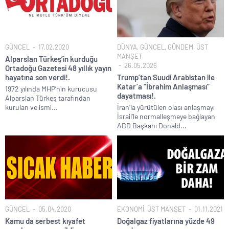
GÜNCEL
17.02.2020
DÜNYA
,
GÜNCEL
,
GÜNDEM
,
ÜST
MANŞET
Alparslan Türkeş’in kurduğu
26.05.2026
Ortadoğu Gazetesi 48 yıllık yayın
hayatına son verdi!.
Trump’tan Suudi Arabistan ile
Katar’a “İbrahim Anlaşması”
1972 yılında MHP’nin kurucusu
dayatması!.
Alparslan Türkeş tarafından
kurulan ve ismi...
İran’la yürütülen olası anlaşmayı
İsrail’le normalleşmeye bağlayan
ABD Başkanı Donald...
GÜNCEL
05.04.2020
EKONOMİ
,
ÜST MANŞET
01.11.2021
Kamu da serbest kıyafet
Doğalgaz fiyatlarına yüzde 49