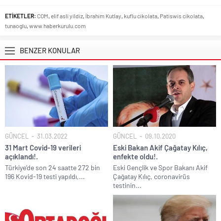
ETİKETLER:
COM
,
elif asli yildiz
,
İbrahim Kutlay
,
kuflu cikolata
,
Patiswis cikolata
,
tunaoglu
,
www.haberkurulu.com
BENZER KONULAR
GÜNCEL
31.03.2022
GÜNCEL
09.10.2020
31 Mart Covid-19 verileri
Eski Bakan Akif Çağatay Kılıç,
açıklandı!.
enfekte oldu!.
Türkiye’de son 24 saatte 272 bin
Eski Gençlik ve Spor Bakanı Akif
196 Kovid-19 testi yapıldı,...
Çağatay Kılıç, coronavirüs
testinin...