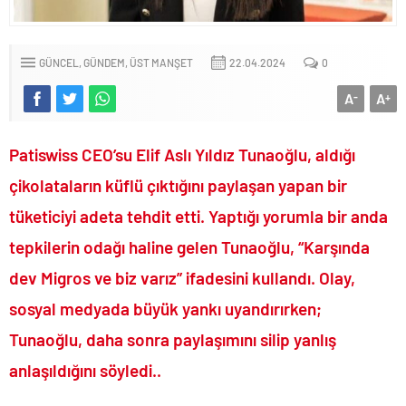
Terörsüz Türkiye hedefinde yasal süreç başlıyor..
Veli Ağbaba’nın ağabeyi de rüşvetten gözaltına alındı!.
GÜNCEL
GÜNDEM
ÜST MANŞET
22.04.2024
0
Sevgilisine “Ben Rüşvetsiz İş Yapamam” mesajı atan CHP’li
Başkanın skandal yazışmaları!.
A
A
-
+
LGS tercih sonuçları açıklandı.. Tek tıkla öğren..
6.37 TL’lik indirimini ÖTV kazığı ile iptal edip 1 liraya düşürdüler!.
Patiswiss CEO’su Elif Aslı Yıldız Tunaoğlu, aldığı
Fenerbahçe Konyaspor maçında F-16 ile gövde gösterisi yapan
çikolataların küflü çıktığını paylaşan yapan bir
paşa emekliye sevk edildi!.
tüketiciyi adeta tehdit etti. Yaptığı yorumla bir anda
Türkiye’nin ilk kadın hava kuvvetleri paşası hayırlı olsun..
tepkilerin odağı haline gelen Tunaoğlu, “Karşında
CHP’li Erdal Beşikçioğlu’nun uyuşturucu testi pozitif çıktı!.
dev Migros ve biz varız” ifadesini kullandı. Olay,
Bay Kemal gibi şimdiden “İktidar Olamazsam İstifa Ederim” gazları
vermeye başladı!.
sosyal medyada büyük yankı uyandırırken;
ABD’de de 25 eyalet Trump yönetimine karşı dava açtı!.
Tunaoğlu, daha sonra paylaşımını silip yanlış
Brent petrol çakıldı!.
anlaşıldığını söyledi..
Rüşvet ve yolsuzluktan tutuklanan CHP’li Erdal Beşikçioğlu
görevden uzaklaştırıldı!.