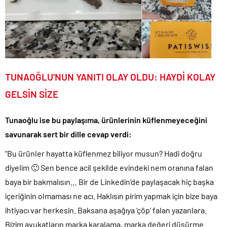
TUNAOĞLU’NUN YANITI OLAY OLDU: HAYDİ KOLAY
GELSİN SİZE
Tunaoğlu ise bu paylaşıma, ürünlerinin küflenmeyeceğini
savunarak sert bir dille cevap verdi:
“Bu ürünler hayatta küflenmez biliyor musun? Hadi doğru
diyelim 🙂 Sen bence acil şekilde evindeki nem oranına falan
baya bir bakmalısın… Bir de Linkedin’de paylaşacak hiç başka
içeriğinin olmaması ne acı. Haklısın pirim yapmak için bize baya
ihtiyacı var herkesin. Baksana aşağıya ‘çöp’ falan yazanlara.
Bizim avukatların marka karalama, marka değeri düşürme