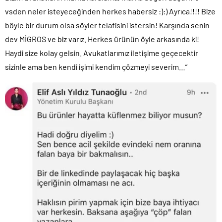
vsden neler isteyeceğinden herkes habersiz :):) Ayrıca!!!! Bize
böyle bir durum olsa söyler telafisini istersin! Karşında senin
dev MİGROS ve biz varız. Herkes ürünün öyle arkasında ki!
Haydi size kolay gelsin. Avukatlarımız iletişime geçecektir
sizinle ama ben kendi işimi kendim çözmeyi severim…”