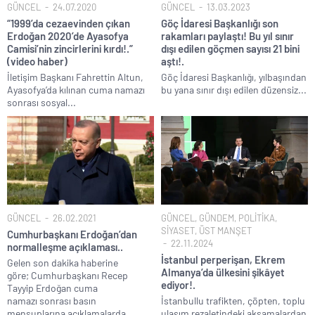
GÜNCEL
24.07.2020
GÜNCEL
13.03.2023
“1999’da cezaevinden çıkan
Göç İdaresi Başkanlığı son
Erdoğan 2020’de Ayasofya
rakamları paylaştı! Bu yıl sınır
Camisi’nin zincirlerini kırdı!.”
dışı edilen göçmen sayısı 21 bini
(video haber)
aştı!.
İletişim Başkanı Fahrettin Altun,
Göç İdaresi Başkanlığı, yılbaşından
Ayasofya’da kılınan cuma namazı
bu yana sınır dışı edilen düzensiz...
sonrası sosyal...
GÜNCEL
26.02.2021
GÜNCEL
,
GÜNDEM
,
POLİTİKA
,
SİYASET
,
ÜST MANŞET
Cumhurbaşkanı Erdoğan’dan
22.11.2024
normalleşme açıklaması..
İstanbul perperişan, Ekrem
Gelen son dakika haberine
Almanya’da ülkesini şikâyet
göre; Cumhurbaşkanı Recep
ediyor!.
Tayyip Erdoğan cuma
namazı sonrası basın
İstanbullu trafikten, çöpten, toplu
mensuplarına açıklamalarda
ulaşım rezaletindeki aksamalardan