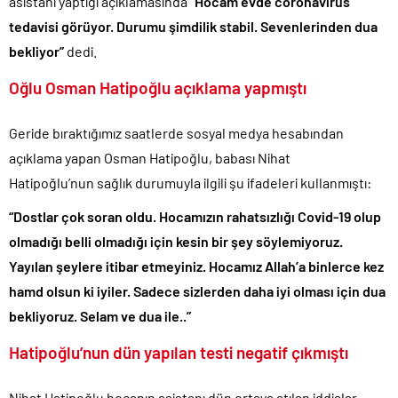
asistanı yaptığı açıklamasında
“Hocam evde coronavirüs
açıklaması..
tedavisi görüyor. Durumu şimdilik stabil. Sevenlerinden dua
Denize döktüğümüz(!) Yunanların ekonomisini şaha kaldırdık!.
bekliyor”
dedi.
TÜİK sipariş enflasyon oranlarını açıkladı!.
Oğlu Osman Hatipoğlu açıklama yapmıştı
TÜİK kira zam oranını yüzde 31 olarak açıkladı..
Etimesgut Belediye Başkanı Erdal Beşikçioğlu hakkında
Geride bıraktığımız saatlerde sosyal medya hesabından
tutuklama talebi..
açıklama yapan Osman Hatipoğlu, babası Nihat
Ekrem İmamoğlu dahil 53 ismin tutukluluğunun devamına karar
Hatipoğlu’nun sağlık durumuyla ilgili şu ifadeleri kullanmıştı:
verildi..
Merkez Bankası’nın toplam rezervleri 164,4 milyar dolara yükseldi..
“Dostlar çok soran oldu. Hocamızın rahatsızlığı Covid-19 olup
olmadığı belli olmadığı için kesin bir şey söylemiyoruz.
Yayılan şeylere itibar etmeyiniz. Hocamız Allah’a binlerce kez
hamd olsun ki iyiler. Sadece sizlerden daha iyi olması için dua
bekliyoruz. Selam ve dua ile..”
Hatipoğlu’nun dün yapılan testi negatif çıkmıştı
Nihat Hatipoğlu hocanın asistanı dün ortaya atılan iddialar