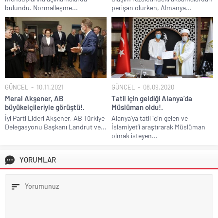
bulundu. Normalleşme...
perişan olurken, Almanya...
GÜNCEL
10.11.2021
GÜNCEL
08.09.2020
Meral Akşener, AB
Tatil için geldiği Alanya’da
büyükelçileriyle görüştü!.
Müslüman oldu!.
İyi Parti Lideri Akşener, AB Türkiye
Alanya’ya tatil için gelen ve
Delegasyonu Başkanı Landrut ve...
İslamiyet’i araştırarak Müslüman
olmak isteyen...
YORUMLAR