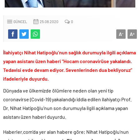
Sevgilisine “Ben Rüşvetsiz İş Yapamam” mesajı atan CHP’li
Başkanın skandal yazışmaları!.
LGS tercih sonuçları açıklandı.. Tek tıkla öğren..
GÜNCEL
25.08.2020
0
6.37 TL’lik indirimini ÖTV kazığı ile iptal edip 1 liraya düşürdüler!.
A
A
-
+
Fenerbahçe Konyaspor maçında F-16 ile gövde gösterisi yapan
paşa emekliye sevk edildi!.
İlahiyatçı Nihat Hatipoğlu’nun sağlık durumuyla ilgili açıklama
Türkiye’nin ilk kadın hava kuvvetleri paşası hayırlı olsun..
yapan asistanı üzen haberi “Hocam coronavirüse yakalandı.
CHP’li Erdal Beşikçioğlu’nun uyuşturucu testi pozitif çıktı!.
Tedavisi evde devam ediyor. Sevenlerinden dua bekliyoruz”
Bay Kemal gibi şimdiden “İktidar Olamazsam İstifa Ederim” gazları
vermeye başladı!.
ifadeleriyle duyurdu.
ABD’de de 25 eyalet Trump yönetimine karşı dava açtı!.
Dünyada ve ülkemizde ölümlere neden olan yeni tip
Brent petrol çakıldı!.
coronavirse (Covid-19) yakalandığı iddia edilen ilahiyatçı Prof.
Rüşvet ve yolsuzluktan tutuklanan CHP’li Erdal Beşikçioğlu
Dr. Nihat Hatipoğlu’nun son durumuyla ilgili açıklama yapan
görevden uzaklaştırıldı!.
asistanı üzen haberi duyurdu.
İngilizler 12. adamları Özgür Özel’i hazırlama telâşına düştü!.
Uğur Mumcu dosyası 33 yıl sonra yeniden açılıyor..
Haberler.com’da yer alan habere göre; Nihat Hatipoğlu’nun
CHP Lideri Kılıçdaoğlu’ndan Terörsüz Türkiye sürecine destek