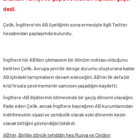
TÜİK kira zam oranını yüzde 31 olarak açıkladı..
dedi.
Etimesgut Belediye Başkanı Erdal Beşikçioğlu hakkında
tutuklama talebi..
Çelik, İngiltere’nin AB üyeliğinin sona ermesiyle ilgili Twitter
Donald Trump’ın İran saldırılarını durdurma kararını Netanyahu da
hesabından paylaşımda bulundu.
sosyal medyadan öğrendi..
Günlerdir İran’a tehditler savurarak atıp tutan Trump yine kıvırdı!.
Merkez Bankası’ndan Kripto Varlık Merkezi Kayıt Sistemi’ne onay..
İngiltere’nin AB’den çıkmasının bir dönüm noktası olduğunu
CHP’den AK Parti’ye geçen Tuzla Belediye Başkanı’ndan ilk
belirten Çelik, Avrupa yeni bir denge durumu oluşturana kadar
açıklama..
AB içindeki tartışmaların devam edeceğini, AB’nin ilk defa bir
Savaşın kazananı 93 milyar dolar ile dev petrol şirketleri oldu!.
krizi fırsata çevirmemenin sancısını yaşadığını kaydetti.
İngiltere-AB ilişiklerinin bitmesinde bir geçiş dönemi olacağını
ifade eden Çelik, ancak İngiltere bayrağının AB kurumlarından
indirilmesinin siyasi ve sembolik olarak eski dönemin kesin
olarak bittiğini gösterdiğini bildirdi.
AB’nin, Birliğe dönük tehdidin hep Rusya ve Çin’den