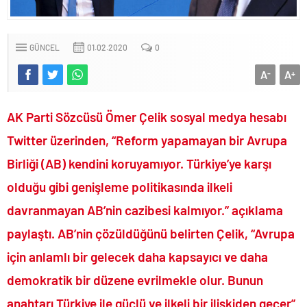
Fenerbahçe Konyaspor maçında F-16 ile gövde gösterisi yapan
paşa emekliye sevk edildi!.
GÜNCEL
01.02.2020
0
Türkiye’nin ilk kadın hava kuvvetleri paşası hayırlı olsun..
CHP’li Erdal Beşikçioğlu’nun uyuşturucu testi pozitif çıktı!.
A
A
-
+
Bay Kemal gibi şimdiden “İktidar Olamazsam İstifa Ederim” gazları
vermeye başladı!.
AK Parti Sözcüsü Ömer Çelik sosyal medya hesabı
ABD’de de 25 eyalet Trump yönetimine karşı dava açtı!.
Twitter üzerinden, “Reform yapamayan bir Avrupa
Brent petrol çakıldı!.
Birliği (AB) kendini koruyamıyor. Türkiye’ye karşı
Rüşvet ve yolsuzluktan tutuklanan CHP’li Erdal Beşikçioğlu
görevden uzaklaştırıldı!.
olduğu gibi genişleme politikasında ilkeli
İngilizler 12. adamları Özgür Özel’i hazırlama telâşına düştü!.
davranmayan AB’nin cazibesi kalmıyor.” açıklama
Uğur Mumcu dosyası 33 yıl sonra yeniden açılıyor..
paylaştı. AB’nin çözüldüğünü belirten Çelik, “Avrupa
CHP Lideri Kılıçdaoğlu’ndan Terörsüz Türkiye sürecine destek
için anlamlı bir gelecek daha kapsayıcı ve daha
açıklaması..
demokratik bir düzene evrilmekle olur. Bunun
Denize döktüğümüz(!) Yunanların ekonomisini şaha kaldırdık!.
TÜİK sipariş enflasyon oranlarını açıkladı!.
anahtarı Türkiye ile güçlü ve ilkeli bir ilişkiden geçer”