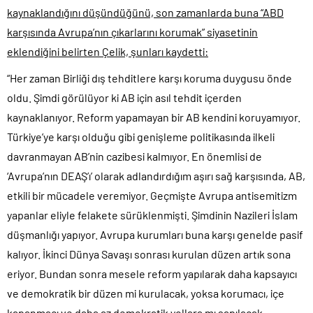
kaynaklandığını düşündüğünü, son zamanlarda buna “ABD
karşısında Avrupa’nın çıkarlarını korumak” siyasetinin
eklendiğini belirten Çelik, şunları kaydetti:
“Her zaman Birliği dış tehditlere karşı koruma duygusu önde
oldu. Şimdi görülüyor ki AB için asıl tehdit içerden
kaynaklanıyor. Reform yapamayan bir AB kendini koruyamıyor.
Türkiye’ye karşı olduğu gibi genişleme politikasında ilkeli
davranmayan AB’nin cazibesi kalmıyor. En önemlisi de
‘Avrupa’nın DEAŞ’ı’ olarak adlandırdığım aşırı sağ karşısında, AB,
etkili bir mücadele veremiyor. Geçmişte Avrupa antisemitizm
yapanlar eliyle felakete sürüklenmişti. Şimdinin Nazileri İslam
düşmanlığı yapıyor. Avrupa kurumları buna karşı genelde pasif
kalıyor. İkinci Dünya Savaşı sonrası kurulan düzen artık sona
eriyor. Bundan sonra mesele reform yapılarak daha kapsayıcı
ve demokratik bir düzen mi kurulacak, yoksa korumacı, içe
kapanmacı ve daha az demokratik yollara mı sapılacak