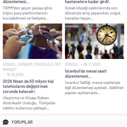
düzenlemesi…
hastanelere kadar girdi!.
TBMM’den geçen yasaya göre,
Sokak köpeği saldırılarında son
kripto para platformlarının
dönemde artış yaşanırken soğuk
kurulabilmesi ve faaliyete...
havadan kaçan...
GÜNCEL
,
GÜNDEM
,
TEKNOLOJİ
,
ÜST
GÜNCEL
06.11.2020
MANŞET
İstanbul’da mesai saati
15.10.2025
düzenlemesi…
2026 Nisan da 63 milyon kişi
İstanbul Valiliği, mesai saatleriyle
telefonlarını değiştirmek
ilgili düzenlemeyi açıkladı. Valilikten
zorunda kalacak!.
yapılan açıklamada...
Ulaştırma ve Altyapı Bakanı
Abdulkadir Uraloğlu, Türkiye’de
telefon kullanıcısı yaklaşık...
YORUMLAR