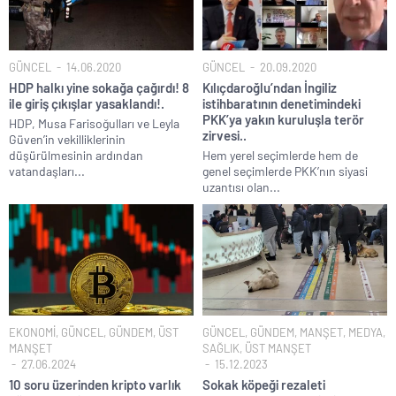
GÜNCEL
14.06.2020
GÜNCEL
20.09.2020
HDP halkı yine sokağa çağırdı! 8
Kılıçdaroğlu’ndan İngiliz
ile giriş çıkışlar yasaklandı!.
istihbaratının denetimindeki
PKK’ya yakın kuruluşla terör
HDP, Musa Farisoğulları ve Leyla
zirvesi..
Güven’in vekilliklerinin
düşürülmesinin ardından
Hem yerel seçimlerde hem de
vatandaşları...
genel seçimlerde PKK’nın siyasi
uzantısı olan...
EKONOMİ
,
GÜNCEL
,
GÜNDEM
,
ÜST
GÜNCEL
,
GÜNDEM
,
MANŞET
,
MEDYA
,
MANŞET
SAĞLIK
,
ÜST MANŞET
27.06.2024
15.12.2023
10 soru üzerinden kripto varlık
Sokak köpeği rezaleti