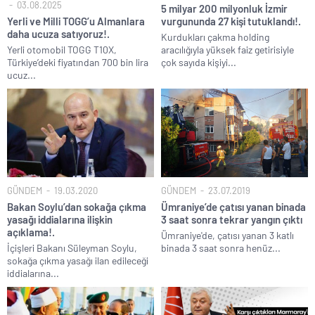
03.08.2025
5 milyar 200 milyonluk İzmir
Yerli ve Milli TOGG’u Almanlara
vurgununda 27 kişi tutuklandı!.
daha ucuza satıyoruz!.
Kurdukları çakma holding
Yerli otomobil TOGG T10X,
aracılığıyla yüksek faiz getirisiyle
Türkiye’deki fiyatından 700 bin lira
çok sayıda kişiyi...
ucuz...
GÜNDEM
19.03.2020
GÜNDEM
23.07.2019
Bakan Soylu’dan sokağa çıkma
Ümraniye’de çatısı yanan binada
yasağı iddialarına ilişkin
3 saat sonra tekrar yangın çıktı
açıklama!.
Ümraniye'de, çatısı yanan 3 katlı
İçişleri Bakanı Süleyman Soylu,
binada 3 saat sonra henüz...
sokağa çıkma yasağı ilan edileceği
iddialarına...