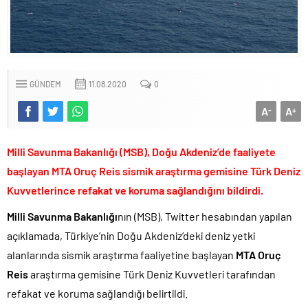
Fenerbahçe Konyaspor maçında F-16 ile gövde gösterisi yapan
paşa emekliye sevk edildi!.
Türkiye’nin ilk kadın hava kuvvetleri paşası hayırlı olsun..
CHP’li Erdal Beşikçioğlu’nun uyuşturucu testi pozitif çıktı!.
GÜNDEM
11.08.2020
0
Bay Kemal gibi şimdiden “İktidar Olamazsam İstifa Ederim” gazları
vermeye başladı!.
A
A
-
+
ABD’de de 25 eyalet Trump yönetimine karşı dava açtı!.
Brent petrol çakıldı!.
Milli Savunma Bakanlığı (MSB), Doğu Akdeniz’de faaliyete
Rüşvet ve yolsuzluktan tutuklanan CHP’li Erdal Beşikçioğlu
başlayan MTA Oruç Reis sismik araştırma gemisine Türk Deniz
görevden uzaklaştırıldı!.
Kuvvetlerince refakat ve koruma sağlandığını bildirdi.
İngilizler 12. adamları Özgür Özel’i hazırlama telâşına düştü!.
Milli Savunma Bakanlığı
nın (MSB), Twitter hesabından yapılan
Uğur Mumcu dosyası 33 yıl sonra yeniden açılıyor..
açıklamada, Türkiye’nin Doğu Akdeniz’deki deniz yetki
CHP Lideri Kılıçdaoğlu’ndan Terörsüz Türkiye sürecine destek
alanlarında sismik araştırma faaliyetine başlayan
MTA Oruç
açıklaması..
Reis
araştırma gemisine Türk Deniz Kuvvetleri tarafından
Denize döktüğümüz(!) Yunanların ekonomisini şaha kaldırdık!.
refakat ve koruma sağlandığı belirtildi.
TÜİK sipariş enflasyon oranlarını açıkladı!.