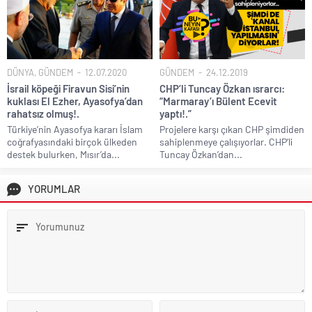
DÜNYA
,
GÜNDEM
12.07.2020
GÜNDEM
24.12.2019
İsrail köpeği Firavun Sisi’nin
CHP’li Tuncay Özkan ısrarcı:
kuklası El Ezher, Ayasofya’dan
“Marmaray’ı Bülent Ecevit
rahatsız olmuş!.
yaptı!.”
Türkiye’nin Ayasofya kararı İslam
Projelere karşı çıkan CHP şimdiden
coğrafyasındaki birçok ülkeden
sahiplenmeye çalışıyorlar. CHP’li
destek bulurken, Mısır’da...
Tuncay Özkan’dan...
YORUMLAR