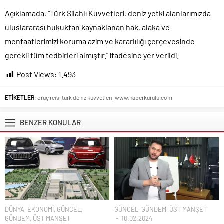
TÜİK kira zam oranını yüzde 31 olarak açıkladı..
Açıklamada, “Türk Silahlı Kuvvetleri, deniz yetki alanlarımızda
Etimesgut Belediye Başkanı Erdal Beşikçioğlu hakkında
uluslararası hukuktan kaynaklanan hak, alaka ve
tutuklama talebi..
menfaatlerimizi koruma azim ve kararlılığı çerçevesinde
Donald Trump’ın İran saldırılarını durdurma kararını Netanyahu da
gerekli tüm tedbirleri almıştır.” ifadesine yer verildi.
sosyal medyadan öğrendi..
Post Views:
1.493
Günlerdir İran’a tehditler savurarak atıp tutan Trump yine kıvırdı!.
Merkez Bankası’ndan Kripto Varlık Merkezi Kayıt Sistemi’ne onay..
ETİKETLER:
oruç reis
,
türk deniz kuvvetleri
,
www.haberkurulu.com
CHP’den AK Parti’ye geçen Tuzla Belediye Başkanı’ndan ilk
açıklama..
BENZER KONULAR
Savaşın kazananı 93 milyar dolar ile dev petrol şirketleri oldu!.
DÜNYA
,
EKONOMİ
,
GÜNCEL
,
GÜNCEL
,
GÜNDEM
,
ÜST MANŞET
GÜNDEM
,
ÜST MANŞET
10.02.2024