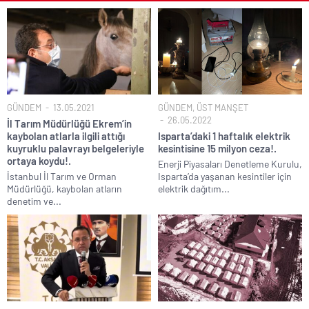
GÜNDEM
13.05.2021
GÜNDEM
,
ÜST MANŞET
26.05.2022
İl Tarım Müdürlüğü Ekrem’in
kaybolan atlarla ilgili attığı
Isparta’daki 1 haftalık elektrik
kuyruklu palavrayı belgeleriyle
kesintisine 15 milyon ceza!.
ortaya koydu!.
Enerji Piyasaları Denetleme Kurulu,
İstanbul İl Tarım ve Orman
Isparta’da yaşanan kesintiler için
Müdürlüğü, kaybolan atların
elektrik dağıtım...
denetim ve...