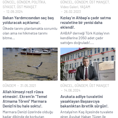
GÜNCEL
,
GÜNDEM
,
POLİTİKA
,
GÜNCEL
,
GÜNDEM
,
ÜST MANŞET
,
SİYASET
,
ÜST MANŞET
Video Galeri
,
YAŞAM
12.09.2024
26.02.2023
Bakan Yardımcısından saç baş
Kızılay’ın Ahbap’a çadır satma
yolduracak açıklama!.
rezaletine bir yenisi daha
eklendi!.
Ülkede tarımı planlamakla sorumlu
olan ama ne hikmetse tarımı
AHBAP derneği Türk Kızılay’ının
bitme...
kendilerine 2050 adet çadır
sattığını doğruladı!....
GÜNDEM
31.05.2021
GÜNCEL
,
GÜNDEM
,
ÜST MANŞET
14.06.2024
Allah kimseyi rezil rüsva
etmesin!. Ekrem’in “Temel
Avukata adliye tuvaletini
Atmama Töreni” Marmara
yasaklayan Başsavcıya
Denizi’ni bu hale soktu!.
bakanlıktan ibretlik sürgün!.
Marmara Denizi üzerinde olduğu
Antalya’nın Kaş ilçesinde tuvalete
kadar dibinde de korkutan
giren Avukat Hakan Tüzen ile