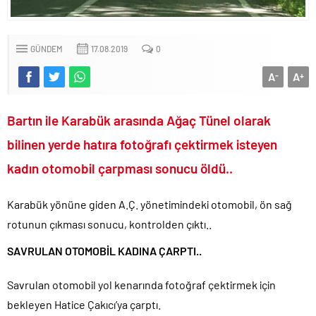
paşa emekliye sevk edildi!.
Türkiye’nin ilk kadın hava kuvvetleri paşası hayırlı olsun..
GÜNDEM
17.08.2019
0
CHP’li Erdal Beşikçioğlu’nun uyuşturucu testi pozitif çıktı!.
Bay Kemal gibi şimdiden “İktidar Olamazsam İstifa Ederim” gazları
A
A
-
+
vermeye başladı!.
ABD’de de 25 eyalet Trump yönetimine karşı dava açtı!.
Bartın ile Karabük arasında Ağaç Tünel olarak
Brent petrol çakıldı!.
bilinen yerde hatıra fotoğrafı çektirmek isteyen
Rüşvet ve yolsuzluktan tutuklanan CHP’li Erdal Beşikçioğlu
kadın otomobil çarpması sonucu öldü..
görevden uzaklaştırıldı!.
İngilizler 12. adamları Özgür Özel’i hazırlama telâşına düştü!.
Karabük yönüne giden A.Ç. yönetimindeki otomobil, ön sağ
Uğur Mumcu dosyası 33 yıl sonra yeniden açılıyor..
rotunun çıkması sonucu, kontrolden çıktı..
CHP Lideri Kılıçdaoğlu’ndan Terörsüz Türkiye sürecine destek
açıklaması..
SAVRULAN OTOMOBİL KADINA ÇARPTI..
Denize döktüğümüz(!) Yunanların ekonomisini şaha kaldırdık!.
Savrulan otomobil yol kenarında fotoğraf çektirmek için
TÜİK sipariş enflasyon oranlarını açıkladı!.
bekleyen Hatice Çakıcı’ya çarptı.
TÜİK kira zam oranını yüzde 31 olarak açıkladı..