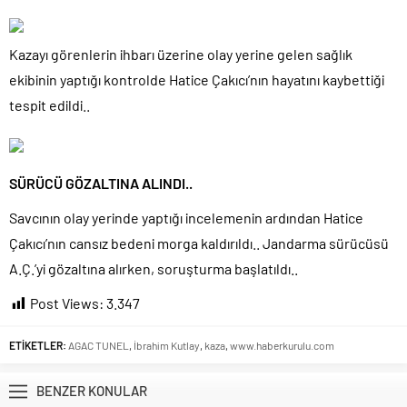
Etimesgut Belediye Başkanı Erdal Beşikçioğlu hakkında
tutuklama talebi..
Kazayı görenlerin ihbarı üzerine olay yerine gelen sağlık
Donald Trump’ın İran saldırılarını durdurma kararını Netanyahu da
ekibinin yaptığı kontrolde Hatice Çakıcı’nın hayatını kaybettiği
sosyal medyadan öğrendi..
tespit edildi..
Günlerdir İran’a tehditler savurarak atıp tutan Trump yine kıvırdı!.
Merkez Bankası’ndan Kripto Varlık Merkezi Kayıt Sistemi’ne onay..
CHP’den AK Parti’ye geçen Tuzla Belediye Başkanı’ndan ilk
açıklama..
SÜRÜCÜ GÖZALTINA ALINDI..
Efsane Başkan Aziz Yıldırım’dan Acun Ilıcalı’ya sert sözler!.
Savcının olay yerinde yaptığı incelemenin ardından Hatice
Benzine gelen 4 lira indirim vatandaşa değil ÖTV’ye gidecek!.
Çakıcı’nın cansız bedeni morga kaldırıldı.. Jandarma sürücüsü
A.Ç.’yi gözaltına alırken, soruşturma başlatıldı..
Post Views:
3.347
ETİKETLER:
AGAC TUNEL
,
İbrahim Kutlay
,
kaza
,
www.haberkurulu.com
BENZER KONULAR