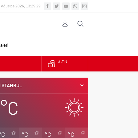
 Ağustos 2026, 13:29:30
aleri
BIST
DOLAR
İSTANBUL
EURO
°C
ALTIN
°C
°C
°C
°C