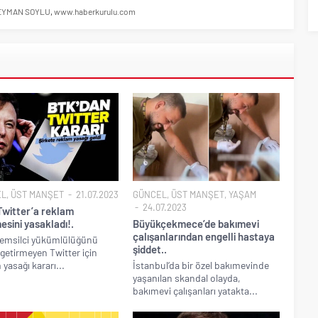
EYMAN SOYLU
,
www.haberkurulu.com
EL
,
ÜST MANŞET
21.07.2023
GÜNCEL
,
ÜST MANŞET
,
YAŞAM
24.07.2023
Twitter’a reklam
esini yasakladı!.
Büyükçekmece’de bakımevi
çalışanlarından engelli hastaya
emsilci yükümlülüğünü
şiddet..
 getirmeyen Twitter için
 yasağı kararı...
İstanbul’da bir özel bakımevinde
yaşanılan skandal olayda,
bakımevi çalışanları yatakta...