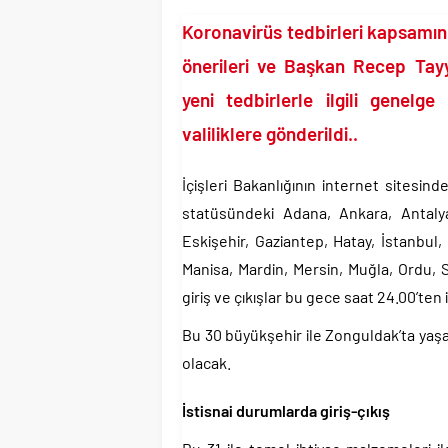
TÜİK kira zam oranını 
Koronavirüs tedbirleri kapsamın
Etimesgut Belediye B
Donald Trump’ın İran
önerileri ve Başkan Recep Tayy
Günlerdir İran’a tehdi
yeni tedbirlerle ilgili genelg
Merkez Bankası’ndan K
valiliklere gönderildi..
CHP’den AK Parti’ye g
Savaşın kazananı 93 mi
İçişleri Bakanlığının internet sitesi
statüsündeki Adana, Ankara, Antalya,
Eskişehir, Gaziantep, Hatay, İstanbul
Manisa, Mardin, Mersin, Muğla, Ordu, 
giriş ve çıkışlar bu gece saat 24.00’ten
Bu 30 büyükşehir ile Zonguldak’ta yaşa
olacak.
İstisnai durumlarda giriş-çıkış