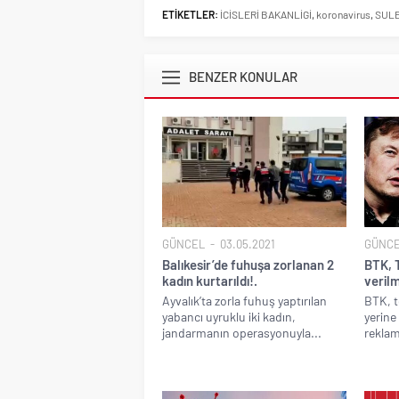
ETİKETLER:
İCİSLERİ BAKANLİGİ
,
koronavirus
,
SUL
BENZER KONULAR
GÜNCEL
03.05.2021
GÜNC
Balıkesir’de fuhuşa zorlanan 2
BTK, 
kadın kurtarıldı!.
verilm
Ayvalık’ta zorla fuhuş yaptırılan
BTK, t
yabancı uyruklu iki kadın,
yerine
jandarmanın operasyonuyla...
reklam