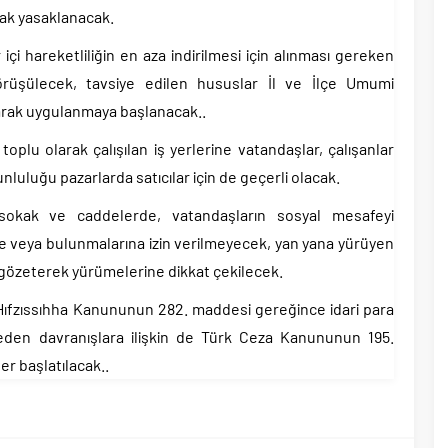
rak yasaklanacak.
çi hareketliliğin en aza indirilmesi için alınması gereken
örüşülecek, tavsiye edilen hususlar İl ve İlçe Umumi
narak uygulanmaya başlanacak..
 toplu olarak çalışılan iş yerlerine vatandaşlar, çalışanlar
uluğu pazarlarda satıcılar için de geçerli olacak.
sokak ve caddelerde, vatandaşların sosyal mesafeyi
 veya bulunmalarına izin verilmeyecek, yan yana yürüyen
 gözeterek yürümelerine dikkat çekilecek.
Hıfzıssıhha Kanununun 282. maddesi gereğince idari para
 eden davranışlara ilişkin de Türk Ceza Kanununun 195.
r başlatılacak..