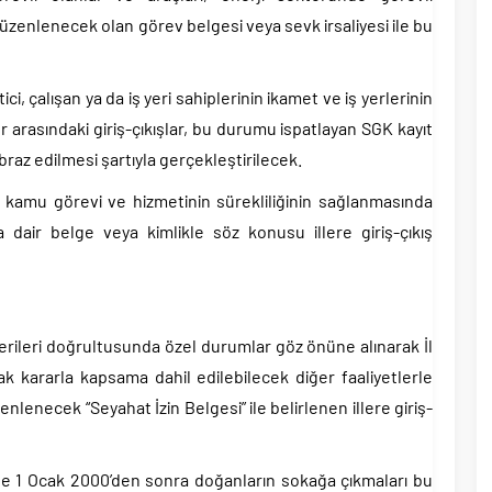
n düzenlenecek olan görev belgesi veya sevk irsaliyesi ile bu
ci, çalışan ya da iş yeri sahiplerinin ikamet ve iş yerlerinin
r arasındaki giriş-çıkışlar, bu durumu ispatlayan SGK kayıt
ibraz edilmesi şartıyla gerçekleştirilecek.
 kamu görevi ve hizmetinin sürekliliğinin sağlanmasında
a dair belge veya kimlikle söz konusu illere giriş-çıkış
erileri doğrultusunda özel durumlar göz önüne alınarak İl
ak kararla kapsama dahil edilebilecek diğer faaliyetlerle
zenlenecek “Seyahat İzin Belgesi” ile belirlenen illere giriş-
rde 1 Ocak 2000’den sonra doğanların sokağa çıkmaları bu