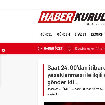
GÜNCEL
GÜNDEM
SİYASET
EKONOMİ
HABER ÖZETİ
Benzine gelen 4 lira 
ABD’nin Hiroşima kahp
Parti dün kuruldu il 
Saat 24:00’dan itibare
Erdal Beşikçioğlu’nun 
yasaklanması ile ilgili 
İran’a güç yettireme
gönderildi!.
Terörsüz Türkiye için 
Anasayfa
»
GÜNCEL
»
Saat 24:00’dan itibaren 30 bü
Terörsüz Türkiye hede
gönderildi!.
Veli Ağbaba’nın ağabe
Sevgilisine “Ben Rüşv