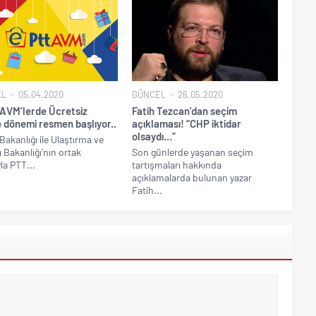
EL
05.04.2020
GÜNCEL
26.05.2020
AVM’lerde Ücretsiz
Fatih Tezcan’dan seçim
 dönemi resmen başlıyor..
açıklaması! “CHP iktidar
olsaydı…”
 Bakanlığı ile Ulaştırma ve
ı Bakanlığı’nın ortak
Son günlerde yaşanan seçim
la PTT...
tartışmaları hakkında
açıklamalarda bulunan yazar
Fatih...