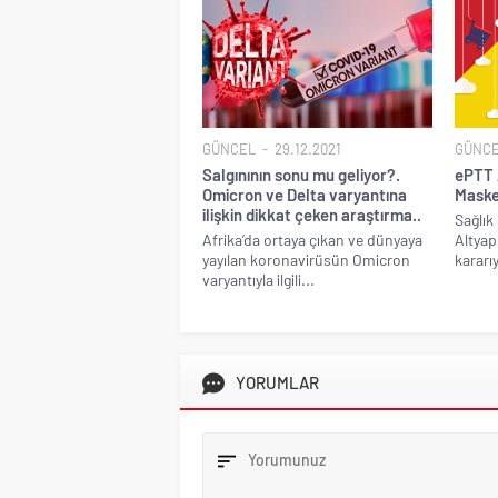
GÜNCEL
29.12.2021
GÜNC
Salgınının sonu mu geliyor?.
ePTT 
Omicron ve Delta varyantına
Maske
ilişkin dikkat çeken araştırma..
Sağlık
Afrika’da ortaya çıkan ve dünyaya
Altyap
yayılan koronavirüsün Omicron
kararıy
varyantıyla ilgili...
YORUMLAR