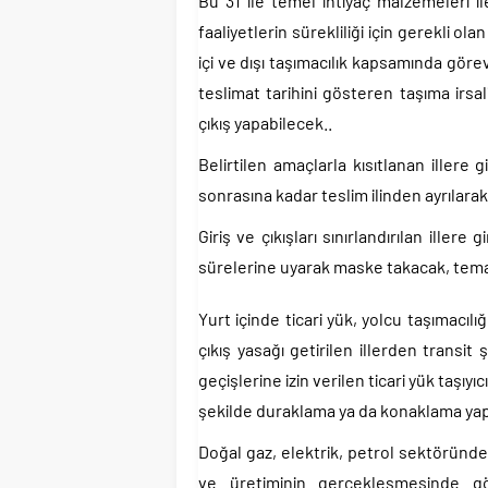
Bu 31 ile temel ihtiyaç malzemeleri i
faaliyetlerin sürekliliği için gerekli ol
içi ve dışı taşımacılık kapsamında görevli
teslimat tarihini gösteren taşıma irsal
çıkış yapabilecek..
Belirtilen amaçlarla kısıtlanan illere 
sonrasına kadar teslim ilinden ayrılarak 
Giriş ve çıkışları sınırlandırılan iller
sürelerine uyarak maske takacak, tema
Yurt içinde ticari yük, yolcu taşımacılığ
çıkış yasağı getirilen illerden transi
geçişlerine izin verilen ticari yük taşıyı
şekilde duraklama ya da konaklama y
Doğal gaz, elektrik, petrol sektöründe
ve üretiminin gerçekleşmesinde gör