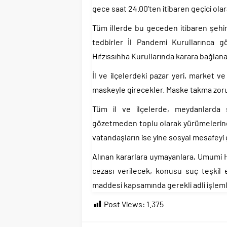
gece saat 24.00’ten itibaren geçici ola
Tüm illerde bu geceden itibaren şehir i
tedbirler İl Pandemi Kurullarınca g
Hıfzıssıhha Kurullarında karara bağla
İl ve ilçelerdeki pazar yeri, market ve
maskeyle girecekler. Maske takma zorunl
Tüm il ve ilçelerde, meydanlarda 
gözetmeden toplu olarak yürümelerine
vatandaşların ise yine sosyal mesafeyi
Alınan kararlara uymayanlara, Umumi 
cezası verilecek, konusu suç teşkil
maddesi kapsamında gerekli adli işlemle
Post Views:
1.375