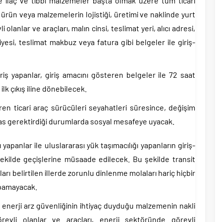
le ilaç ve tıbbi malzemeler başta olmak üzere tüm ticari
an ürün veya malzemelerin lojistiği, üretimi ve naklinde yurt
 olanlar ve araçları, malın cinsi, teslimat yeri, alıcı adresi,
iyesi, teslimat makbuz veya fatura gibi belgeler ile giriş-
giriş yapanlar, giriş amacını gösteren belgeler ile 72 saat
ilk çıkış iline dönebilecek.
e giren ticari araç sürücüleri seyahatleri süresince, değişim
s gerektirdiği durumlarda sosyal mesafeye uyacak.
ı yapanlar ile uluslararası yük taşımacılığı yapanların giriş-
t şekilde geçişlerine müsaade edilecek. Bu şekilde transit
cıları belirtilen illerde zorunlu dinlenme molaları hariç hiçbir
apamayacak.
 enerji arz güvenliğinin ihtiyaç duyduğu malzemenin nakli
evli olanlar ve araçları, enerji sektöründe görevli