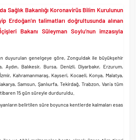
yüzde 31 olarak açıkladı..
da Sağlık Bakanlığı Koronavirüs Bilim Kurulunun
aşkanı Erdal Beşikçioğlu hakkında tutuklama talebi..
 saldırılarını durdurma kararını Netanyahu da sosyal medyadan öğrendi..
ip Erdoğan’ın talimatları doğrultusunda alınan
tler savurarak atıp tutan Trump yine kıvırdı!.
e İçişleri Bakanı Süleyman Soylu’nun imzasıyla
ripto Varlık Merkezi Kayıt Sistemi’ne onay..
eçen Tuzla Belediye Başkanı’ndan ilk açıklama..
lyar dolar ile dev petrol şirketleri oldu!.
nden duyurulan genelgeye göre, Zonguldak ile büyükşehir
 Aydın, Balıkesir, Bursa, Denizli, Diyarbakır, Erzurum,
, İzmir, Kahramanmaraş, Kayseri, Kocaeli, Konya, Malatya,
Sakarya, Samsun, Şanlıurfa, Tekirdağ, Trabzon, Van’a tüm
 itibaren 15 gün süreyle durduruldu.
yanların belirtilen süre boyunca kentlerde kalmaları esas