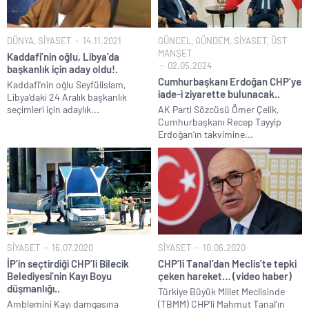
DÜNYA
,
SİYASET
14.11.2021
GÜNCEL
,
GÜNDEM
,
SİYASET
,
ÜST
MANŞET
Kaddafi’nin oğlu, Libya’da
02.05.2024
başkanlık için aday oldu!.
Cumhurbaşkanı Erdoğan CHP’ye
Kaddafi’nin oğlu Seyfülislam,
iade-i ziyarette bulunacak..
Libya’daki 24 Aralık başkanlık
seçimleri için adaylık...
AK Parti Sözcüsü Ömer Çelik,
Cumhurbaşkanı Recep Tayyip
Erdoğan’ın takvimine...
SİYASET
16.07.2020
SİYASET
10.06.2020
İP’in seçtirdiği CHP’li Bilecik
CHP’li Tanal’dan Meclis’te tepki
Belediyesi’nin Kayı Boyu
çeken hareket… (video haber)
düşmanlığı..
Türkiye Büyük Millet Meclisinde
Amblemini Kayı damgasına
(TBMM) CHP’li Mahmut Tanal’ın