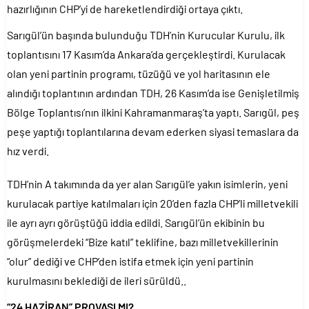
hazırlığının CHP’yi de hareketlendirdiği ortaya çıktı.
açıklaması..
Denize döktüğümüz(!) Yunanların ekonomisini şaha kaldırdık!.
Sarıgül’ün başında bulunduğu TDH’nin Kurucular Kurulu, ilk
toplantısını 17 Kasım’da Ankara’da gerçekleştirdi. Kurulacak
TÜİK sipariş enflasyon oranlarını açıkladı!.
olan yeni partinin programı, tüzüğü ve yol haritasının ele
TÜİK kira zam oranını yüzde 31 olarak açıkladı..
alındığı toplantının ardından TDH, 26 Kasım’da ise Genişletilmiş
Etimesgut Belediye Başkanı Erdal Beşikçioğlu hakkında
tutuklama talebi..
Bölge Toplantısı’nın ilkini Kahramanmaraş’ta yaptı. Sarıgül, peş
Donald Trump’ın İran saldırılarını durdurma kararını Netanyahu da
peşe yaptığı toplantılarına devam ederken siyasi temaslara da
sosyal medyadan öğrendi..
hız verdi.
Merkez Bankası’nın toplam rezervleri 164,4 milyar dolara yükseldi..
TDH’nin A takımında da yer alan Sarıgül’e yakın isimlerin, yeni
kurulacak partiye katılmaları için 20’den fazla CHP’li milletvekili
ile ayrı ayrı görüştüğü iddia edildi. Sarıgül’ün ekibinin bu
görüşmelerdeki “Bize katıl” teklifine, bazı milletvekillerinin
“olur” dediği ve CHP’den istifa etmek için yeni partinin
kurulmasını beklediği de ileri sürüldü..
“24 HAZİRAN” PROVASI MI?