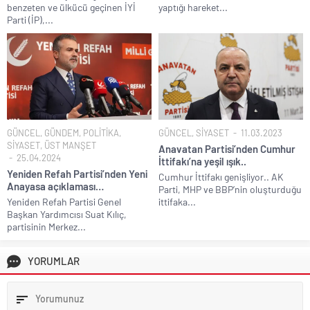
benzeten ve ülkücü geçinen İYİ
yaptığı hareket...
Parti (İP),...
GÜNCEL
,
GÜNDEM
,
POLİTİKA
,
GÜNCEL
,
SİYASET
11.03.2023
SİYASET
,
ÜST MANŞET
Anavatan Partisi’nden Cumhur
25.04.2024
İttifakı’na yeşil ışık..
Yeniden Refah Partisi’nden Yeni
Cumhur İttifakı genişliyor.. AK
Anayasa açıklaması…
Parti, MHP ve BBP’nin oluşturduğu
Yeniden Refah Partisi Genel
ittifaka...
Başkan Yardımcısı Suat Kılıç,
partisinin Merkez...
YORUMLAR