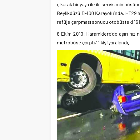
çıkarak bir yaya ile iki servis minibüsün
Beylikdüzü D-100 Karayolu’nda, HT29 h
refüje çarpması sonucu otobüsteki 16 ki
8 Ekim 2019: Haramidere’de aşırı hız
metrobüse çarptı,11 kişi yaralandı.