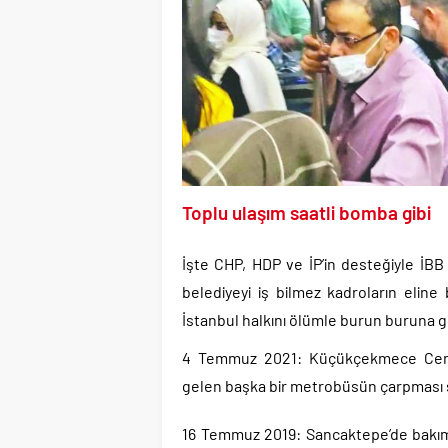
Toplu ulaşım saatli bomba gibi
İşte CHP, HDP ve İP’in desteğiyle İB
belediyeyi iş bilmez kadroların eline 
İstanbul halkını ölümle burun buruna ge
4 Temmuz 2021: Küçükçekmece Cenn
gelen başka bir metrobüsün çarpması 
16 Temmuz 2019: Sancaktepe’de bakıms