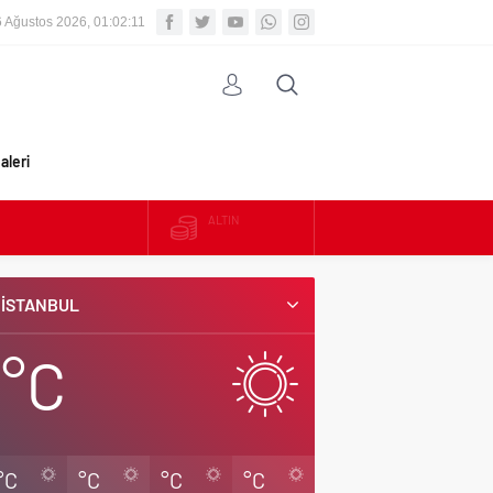
 Ağustos 2026, 01:02:13
aleri
ALTIN
BIST
İSTANBUL
DOLAR
°C
EURO
°C
°C
°C
°C