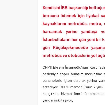
Günlerdir İran’a tehdi
Kendisini İBB başkanlığı koltuğun
Merkez Bankası’ndan K
CHP’den AK Parti’ye g
borcunu ödemek için liyakat sah
Efsane Başkan Aziz Yıl
kaynaklarını metrobüs, metro, o
CHP içindeki Rüşvet,
harcamak yerine yandaşa 
3 CHP’li Belediye Başkan
İstanbulluların her gün yeni bir 
Parti dün kuruldu il 
gün Küçükçekmece’de yaşanan
metrobüs ve otobüslerin yol açtığı
CHP’li Ekrem İmamoğlu’nun Koronavi
nedeniyle toplu bulaşım merkezine d
bahanelerle işten atılarak yerine yand
arzediyor. CHP’li İmamoğlu’nun 2 yıllık
karışırken, hizmet ömrünü tamamladı
yangın riski taşıyor.