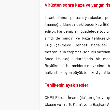
Virüsten sonra kaza ve yangın ris
İstanbullunun parasını yandaşlara p
İmamoğlu idaresindeki beceriksiz İBB 
ediyor. Pandemiyle mücadelede toplu
şimdi de yangın ve kaza tehlikesiyle
Küçükçekmece Cennet Mahallesi 
metrobüsün çarpması sonucu meydana g
önce Halıcıoğlu durağında bir me
Beylükdüzü-Haramidere mevkisinde bi
halkını bekleyen büyük tehlikeyi yeniden
Tehlikenin ayak sesleri
CHP’li Ekrem İmamoğlu’nun göreve gelm
Ulaşım ve Trafik Komisyonu Başkanı 