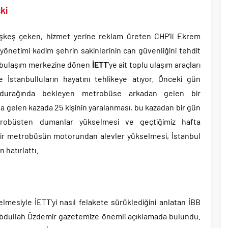
ki
eşkeş çeken, hizmet yerine reklam üreten CHP’li Ekrem
yönetimi kadim şehrin sakinlerinin can güvenliğini tehdit
 bulaşım merkezine dönen
İETT
’ye ait toplu ulaşım araçları
 İstanbulluların hayatını tehlikeye atıyor. Önceki gün
durağında bekleyen metrobüse arkadan gelen bir
elen kazada 25 kişinin yaralanması, bu kazadan bir gün
trobüsten dumanlar yükselmesi ve geçtiğimiz hafta
r metrobüsün motorundan alevler yükselmesi, İstanbul
 hatırlattı.
esiyle İETT’yi nasıl felakete sürüklediğini anlatan İBB
Abdullah Özdemir gazetemize önemli açıklamada bulundu.