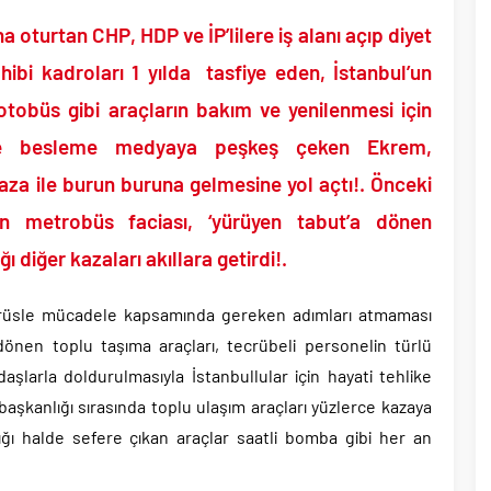
tler savurarak atıp tutan Trump yine kıvırdı!.
a oturtan CHP, HDP ve İP’lilere iş alanı açıp diyet
ripto Varlık Merkezi Kayıt Sistemi’ne onay..
eçen Tuzla Belediye Başkanı’ndan ilk açıklama..
ibi kadroları 1 yılda tasfiye eden, İstanbul’un
dırım’dan Acun Ilıcalı’ya sert sözler!.
tobüs gibi araçların bakım ve yenilenmesi için
 Yolsuzluk, Hırsızlık ve baskı skandalları gündemden düşmüyor!.
ve besleme medyaya peşkeş çeken Ekrem,
ı ile 1 İyi Partili milletvekili AK Parti’ye geçiyor..
kaza ile burun buruna gelmesine yol açtı!. Önceki
başkanı bugün rüşvetten gözaltına alındı!.
 metrobüs faciası, ‘yürüyen tabut’a dönen
 diğer kazaları akıllara getirdi!.
rüsle mücadele kapsamında gereken adımları atmaması
önen toplu taşıma araçları, tecrübeli personelin türlü
aşlarla doldurulmasıyla İstanbullular için hayati tehlike
 başkanlığı sırasında toplu ulaşım araçları yüzlerce kazaya
ğı halde sefere çıkan araçlar saatli bomba gibi her an