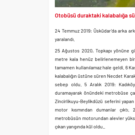
Otobüsü duraktaki kalabalığa s
24 Temmuz 2019: Üsküdar’da arka arkay
yaralandı.
25 Ağustos 2020, Topkapı yönüne gid
metre kala henüz belirlenemeyen bi
tamamen kullanılamaz hale geldi. 6 Kas
kalabalığın üstüne süren Necdet Karaku
sebep oldu. 5 Aralık 2019: Kadıkö
duramayarak önündeki metrobüse çarpt
Zincirlikuyu-Beylikdüzü seferini yapa
motor kısmından dumanlar çıktı. 
metrobüsün motorundan alevler yükseld
çıkan yangında kül oldu..