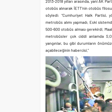
2013-2018 yılları arasında, yani AK Par
otobüs alınarak İETT’nin otobüs filos
söyledi: “Cumhuriyet Halk Partisi, 
metrobüs alımı yapmadı. Eski sistemde
500-600 otobüs alması gerekirdi. Maal
metrobüsler çok ciddi anlamda S.O
yangınlar, bu gibi durumların önümüz
açabileceğinin habercisi.”