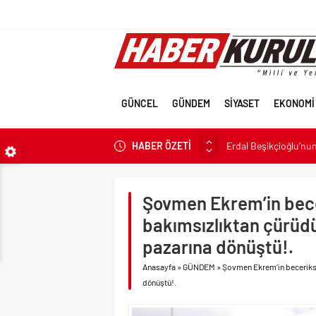
GÜNCEL
GÜNDEM
SİYASET
EKONOMİ
HABER ÖZETİ
Erdal Beşikçioğlu’nun 
İran’a güç yettireme
Terörsüz Türkiye için 
Şovmen Ekrem’in becer
Terörsüz Türkiye hede
bakımsızlıktan çürüdü
Veli Ağbaba’nın ağabe
pazarına dönüştü!.
Sevgilisine “Ben Rüşv
Anasayfa
»
GÜNDEM
»
Şovmen Ekrem’in beceriksiz
LGS tercih sonuçları a
dönüştü!.
6.37 TL’lik indirimini 
Fenerbahçe Konyaspor