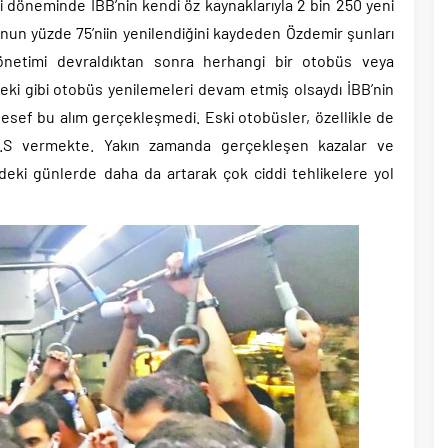
ti döneminde İBB’nin kendi öz kaynaklarıyla 2 bin 250 yeni
unun yüzde 75’niin yenilendiğini kaydeden Özdemir şunları
yönetimi devraldıktan sonra herhangi bir otobüs veya
ki gibi otobüs yenilemeleri devam etmiş olsaydı İBB’nin
esef bu alım gerçekleşmedi. Eski otobüsler, özellikle de
.S vermekte. Yakın zamanda gerçekleşen kazalar ve
deki günlerde daha da artarak çok ciddi tehlikelere yol