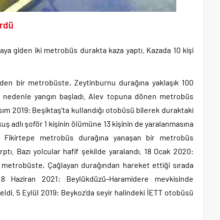
ürdü
a giden iki metrobüs durakta kaza yaptı. Kazada 10 kişi
en bir metrobüste, Zeytinburnu durağına yaklaşık 100
r nedenle yangın başladı. Alev topuna dönen metrobüs
ım 2019: Beşiktaş’ta kullandığı otobüsü bilerek duraktaki
ş adlı şoför 1 kişinin ölümüne 13 kişinin de yaralanmasına
y Fikirtepe metrobüs durağına yanaşan bir metrobüs
ı. Bazı yolcular hafif şekilde yaralandı. 18 Ocak 2020:
n metrobüste, Çağlayan durağından hareket ettiği sırada
28 Haziran 2021: Beylükdüzü-Haramidere mevkisinde
i. 5 Eylül 2019: Beykoz’da seyir halindeki İETT otobüsü