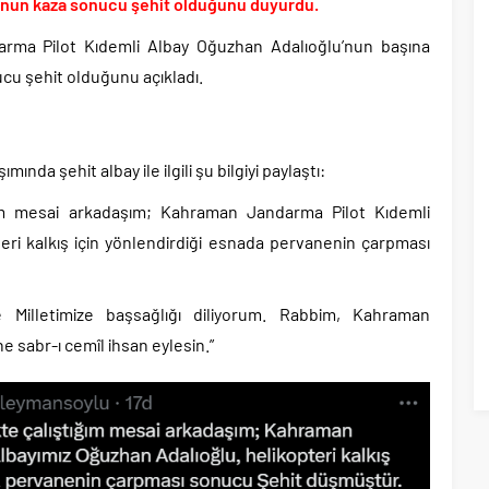
 oranlarını açıkladı!.
u’nun kaza sonucu şehit olduğunu duyurdu.
yüzde 31 olarak açıkladı..
darma Pilot Kıdemli Albay Oğuzhan Adalıoğlu’nun başına
aşkanı Erdal Beşikçioğlu hakkında tutuklama talebi..
cu şehit olduğunu açıkladı.
 saldırılarını durdurma kararını Netanyahu da sosyal medyadan öğrendi..
tler savurarak atıp tutan Trump yine kıvırdı!.
ripto Varlık Merkezi Kayıt Sistemi’ne onay..
ında şehit albay ile ilgili şu bilgiyi paylaştı:
rişimi gibi eylem planı!.
ğım mesai arkadaşım; Kahraman Jandarma Pilot Kıdemli
eri kalkış için yönlendirdiği esnada pervanenin çarpması
e Milletimize başsağlığı diliyorum. Rabbim, Kahraman
ne sabr-ı cemîl ihsan eylesin.”