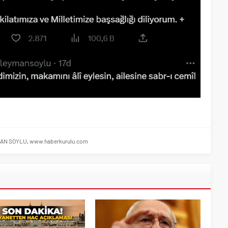
AN SOYLU
,
www.haberkurulu.com