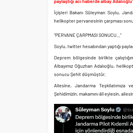
TÜİK sipariş enflasyon
paylaştığı acı haberde albay Adalıoğl
TÜİK kira zam oranını 
İçişleri Bakanı Süleyman Soylu, Jan
Etimesgut Belediye B
helikopter pervanesinin çarpması sonu
Donald Trump’ın İran
“PERVANE ÇARPMASI SONUCU…”
Günlerdir İran’a tehdi
Merkez Bankası’ndan K
Soylu, twitter hesabından yaptığı paylaşım
Taksicilerden darbe gi
Deprem bölgesinde birlikte çalıştı
Albayımız Oğuzhan Adalıoğlu, helikopt
sonucu Şehit düşmüştür.
Ailesine, Jandarma Teşkilatımıza v
Şehidimizin, makamını âlî eylesin, ailesi