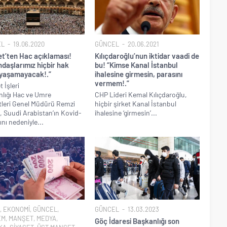
EL
19.06.2020
GÜNCEL
20.06.2021
et’ten Hac açıklaması!
Kılıçdaroğlu’nun iktidar vaadi de
daşlarımız hiçbir hak
bu! “Kimse Kanal İstanbul
 yaşamayacak!.”
ihalesine girmesin, parasını
vermem!.”
 İşleri
lığı Hac ve Umre
CHP Lideri Kemal Kılıçdaroğlu,
leri Genel Müdürü Remzi
hiçbir şirket Kanal İstanbul
, Suudi Arabistan’ın Kovid-
ihalesine ‘girmesin’...
ını nedeniyle...
,
EKONOMİ
,
GÜNCEL
,
GÜNCEL
13.03.2023
EM
,
MANŞET
,
MEDYA
,
Göç İdaresi Başkanlığı son