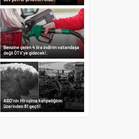
Benzine gelen 4 lira indirim vatandaşa
değil ÖTV’ye gidecek!.
ABD’nin Hiroşima kahpeliğinin
üzerinden 81 geçti!.