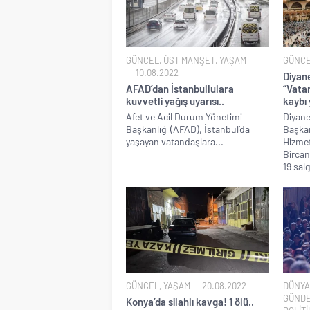
GÜNCEL
,
ÜST MANŞET
,
YAŞAM
GÜNC
10.08.2022
Diyan
AFAD’dan İstanbullulara
“Vatan
kuvvetli yağış uyarısı..
kaybı
Afet ve Acil Durum Yönetimi
Diyanet
Başkanlığı (AFAD), İstanbul’da
Başkan
yaşayan vatandaşlara...
Hizmet
Bircan
19 salg
GÜNCEL
,
YAŞAM
20.08.2022
DÜNYA
GÜND
Konya’da silahlı kavga! 1 ölü..