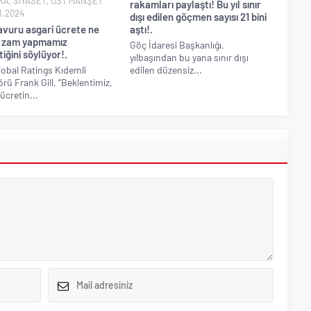
KA
,
SİYASET
,
ÜST MANŞET
rakamları paylaştı! Bu yıl sınır
1.2024
dışı edilen göçmen sayısı 21 bini
avuru asgari ücrete ne
aştı!.
 zam yapmamız
Göç İdaresi Başkanlığı,
iğini söylüyor!.
yılbaşından bu yana sınır dışı
obal Ratings Kıdemli
edilen düzensiz...
örü Frank Gill, “Beklentimiz,
ücretin...