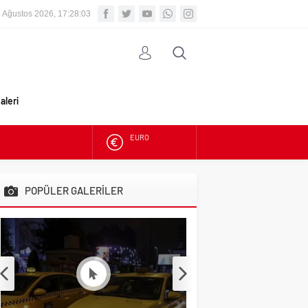
 Ağustos 2026, 17:28:04
aleri
ALTIN
BIST
POPÜLER GALERİLER
DOLAR
EURO