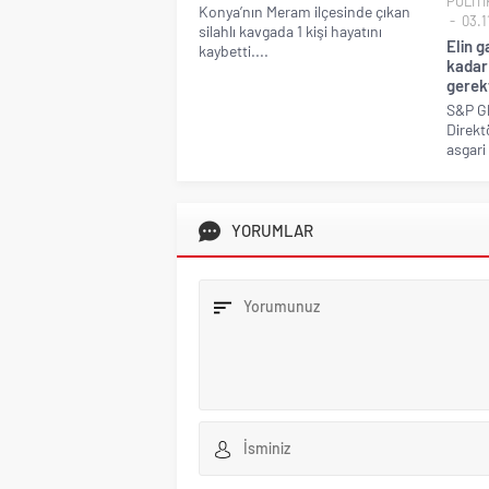
POLİTİ
Konya’nın Meram ilçesinde çıkan
03.1
silahlı kavgada 1 kişi hayatını
Elin g
kaybetti....
kadar
gerekt
S&P Gl
Direkt
asgari 
YORUMLAR