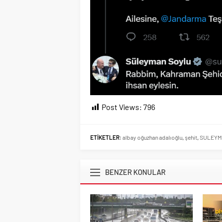
Post Views:
796
ETİKETLER:
albay oğuzhan adalıoğlu
,
şehit
,
SULEYM
BENZER KONULAR