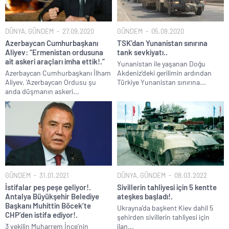
DÜNYA
,
GÜNDEM
27.09.2020
GÜNDEM
05.09.2020
Azerbaycan Cumhurbaşkanı
TSK’dan Yunanistan sınırına
Aliyev: “Ermenistan ordusuna
tank sevkiyatı..
ait askeri araçları imha ettik!.”
Yunanistan ile yaşanan Doğu
Azerbaycan Cumhurbaşkanı İlham
Akdeniz’deki gerilimin ardından
Aliyev, ‘Azerbaycan Ordusu şu
Türkiye Yunanistan sınırına...
anda düşmanın askeri...
GÜNDEM
31.01.2021
DÜNYA
,
GÜNDEM
08.03.2022
İstifalar peş peşe geliyor!.
Sivillerin tahliyesi için 5 kentte
Antalya Büyükşehir Belediye
ateşkes başladı!.
Başkanı Muhittin Böcek’te
Ukrayna’da başkent Kiev dahil 5
CHP’den istifa ediyor!.
şehirden sivillerin tahliyesi için
3 vekilin Muharrem İnce’nin
ilan...