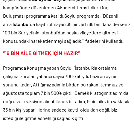
kampüsünde düzenlenen ‘Akademi Temsilcileri Göç
CHP Lideri Kılıçdaoğlu’ndan Terörsüz Türkiye sürecine destek
açıklaması..
Buluşması’ programına katıldı.Soylu programda, “Düzenli
Denize döktüğümüz(!) Yunanların ekonomisini şaha kaldırdık!.
ama
İstanbul
‘da kayıtlı olmayan 35 bin, artı 65 bin daha derseniz
100 bin Suriyelinin İstanbul’dan başka vilayetlere gitmesi
TÜİK sipariş enflasyon oranlarını açıkladı!.
konusundaki hareketlenmeyi sağladık.” ifadelerini kullandı..
TÜİK kira zam oranını yüzde 31 olarak açıkladı..
Etimesgut Belediye Başkanı Erdal Beşikçioğlu hakkında
“16 BİN AİLE GİTMEK İÇİN HAZIR”
tutuklama talebi..
Ekrem İmamoğlu dahil 53 ismin tutukluluğunun devamına karar
Programda konuşma yapan Soylu, “İstanbul’da ortalama
verildi..
çalışma izni alan yabancı sayısı 700-750’ydi, haziran ayının
sonuna kadar. Attığımız adımla birden bu rakam temmuz ve
ağustosta toplam 7 bin 500’e çıktı.. Demek ki attığımız adım da
doğru ve reaksiyon alınabilecek bir adım. 9 bin aile, bu yaklaşık
35 bin kişi yapar, illerine sadece kayıtlı oldukları değil, biz
istediği ile gitme esnekliği sağladık gitti..