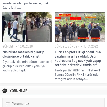
kurulacak olan partisine geçmek
üzere istifa...
GÜNDEM
13.07.2020
GÜNCEL
,
GÜNDEM
13.01.2022
Minibüste maskesini çıkarıp
Türk Tabipler Birliği’ndeki PKK
öksürünce ortalık karıştı!.
yapılanması ifşa oldu!. Dağ
kadrosuna ilaç sevkiyatı yapıp
Diyarbakır‘da, minibüste maskesini
teröristleri tedavi etmişler!.
çıkarıp öksüren erkek yolcuya
kadın yolcu tepki...
Terör partisi HDP’nin milletvekili
Semra Güzel’in PKK’lı teröristle
fotoğraflarının ortaya...
YORUMLAR