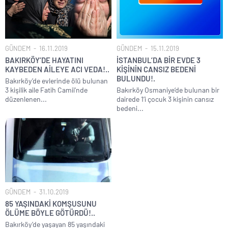
GÜNDEM
16.11.2019
GÜNDEM
15.11.2019
BAKIRKÖY’DE HAYATINI
İSTANBUL’DA BİR EVDE 3
KAYBEDEN AİLEYE ACI VEDA!..
KİŞİNİN CANSIZ BEDENİ
BULUNDU!.
Bakırköy’de evlerinde ölü bulunan
3 kişilik aile Fatih Camii’nde
Bakırköy Osmaniye‘de bulunan bir
düzenlenen...
dairede 1’i çocuk 3 kişinin cansız
bedeni...
GÜNDEM
31.10.2019
85 YAŞINDAKİ KOMŞUSUNU
ÖLÜME BÖYLE GÖTÜRDÜ!..
Bakırköy’de yaşayan 85 yaşındaki