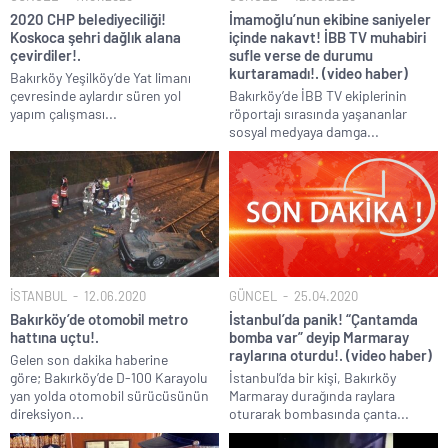
TÜİK kira zam oranını yüzde 31 olarak açıkladı..
2020 CHP belediyeciliği!
İmamoğlu’nun ekibine saniyeler
Koskoca şehri dağlık alana
içinde nakavt! İBB TV muhabiri
Etimesgut Belediye Başkanı Erdal Beşikçioğlu hakkında
çevirdiler!.
sufle verse de durumu
tutuklama talebi..
kurtaramadı!. (video haber)
Bakırköy Yeşilköy’de Yat limanı
çevresinde aylardır süren yol
Bakırköy’de İBB TV ekiplerinin
Donald Trump’ın İran saldırılarını durdurma kararını Netanyahu da
yapım çalışması...
röportajı sırasında yaşananlar
sosyal medyadan öğrendi..
sosyal medyaya damga...
Günlerdir İran’a tehditler savurarak atıp tutan Trump yine kıvırdı!.
Merkez Bankası’ndan Kripto Varlık Merkezi Kayıt Sistemi’ne onay..
CHP’den AK Parti’ye geçen Tuzla Belediye Başkanı’ndan ilk
açıklama..
Savaşın kazananı 93 milyar dolar ile dev petrol şirketleri oldu!.
İSTANBUL
12.06.2020
GÜNCEL
25.04.2020
Bakırköy’de otomobil metro
İstanbul’da panik! “Çantamda
hattına uçtu!.
bomba var” deyip Marmaray
raylarına oturdu!. (video haber)
Gelen son dakika haberine
göre; Bakırköy’de D-100 Karayolu
İstanbul’da bir kişi, Bakırköy
yan yolda otomobil sürücüsünün
Marmaray durağında raylara
direksiyon...
oturarak bombasında çanta...