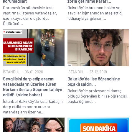
korumadılar!.
zorla getirilme kararı…
Coronavirüs şüphesiyle test
Bakırköy‘de bulunan hakim ve
yaptırmak isteyen vatandaşlar,
savcılar lojmanından ateş ettiği
uzun kuyruklar oluşturdu.
iddiasıyla yargılanan...
Öldürücü...
İSTANBUL
06.01.2020
İSTANBUL
23.12.2019
Sevgilisini darp edip aracını
Bakırköy’de lise öğrencisine
vatandaşların üzerine süren
bıçaklı saldırı…
Görkem Sertaç Göçmen tahliye
Bakırköy’de profesyonel dansçı
edildi!. (video haber)
olduğu öğrenilen bir lise öğrencisi,
İstanbul Bakırköy’de kız arkadaşını
başka öğrenci...
darp ettikten sonra aracını
vatandaşların üzerine...