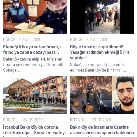
GÜNCEL
11.04.2020
GÜNCEL
11.04.2020
Ekmeği 5 liraya satan fırsatçı
Böyle fırsatçılık görülmedi!
fırıncıya zabıta cezayı bastı!.
Yasağın ardından ekmeği 5 lira
yaptılar!.
Bakırköy zabıta ekipleri, kriz anını
fırsata çeviren fırıncıyı affetmedi.
Sokağa çıkma yasağı ilan edilir
Sokağa...
edilmez Bakırköy’de bir fırın 1...
GÜNCEL
24.03.2020
İSTANBUL
31.01.2020
İstanbul Bakırköy’de corona
Bakırköy’de insanların üzerine
testi kuyruğu… Sosyal mesafeyi
aracını süren maganda hakkında