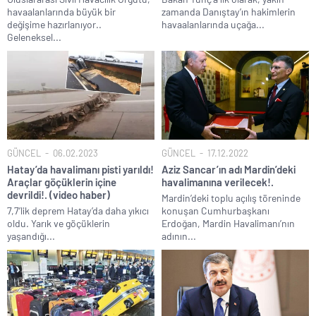
havaalanlarında büyük bir
zamanda Danıştay’ın hakimlerin
Terörsüz Türkiye hedefinde yasal süreç başlıyor..
değişime hazırlanıyor..
havaalanlarında uçağa...
Geleneksel...
Veli Ağbaba’nın ağabeyi de rüşvetten gözaltına alındı!.
Sevgilisine “Ben Rüşvetsiz İş Yapamam” mesajı atan CHP’li
Başkanın skandal yazışmaları!.
LGS tercih sonuçları açıklandı.. Tek tıkla öğren..
6.37 TL’lik indirimini ÖTV kazığı ile iptal edip 1 liraya düşürdüler!.
Fenerbahçe Konyaspor maçında F-16 ile gövde gösterisi yapan
paşa emekliye sevk edildi!.
GÜNCEL
06.02.2023
GÜNCEL
17.12.2022
Hatay’da havalimanı pisti yarıldı!
Aziz Sancar’ın adı Mardin’deki
Türkiye’nin ilk kadın hava kuvvetleri paşası hayırlı olsun..
Araçlar göçüklerin içine
havalimanına verilecek!.
devrildi!. (video haber)
CHP’li Erdal Beşikçioğlu’nun uyuşturucu testi pozitif çıktı!.
Mardin’deki toplu açılış töreninde
7,7’lik deprem Hatay’da daha yıkıcı
konuşan Cumhurbaşkanı
Bay Kemal gibi şimdiden “İktidar Olamazsam İstifa Ederim” gazları
oldu. Yarık ve göçüklerin
Erdoğan, Mardin Havalimanı’nın
vermeye başladı!.
yaşandığı...
adının...
ABD’de de 25 eyalet Trump yönetimine karşı dava açtı!.
Brent petrol çakıldı!.
Rüşvet ve yolsuzluktan tutuklanan CHP’li Erdal Beşikçioğlu
görevden uzaklaştırıldı!.