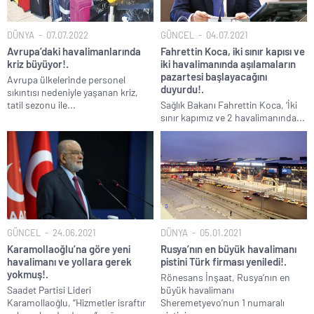
İngilizler 12. adamları Özgür Özel’i hazırlama telâşına düştü!.
Uğur Mumcu dosyası 33 yıl sonra yeniden açılıyor..
DÜNYA
07.07.2022
GÜNCEL
04.07.2021
Avrupa’daki havalimanlarında
Fahrettin Koca, iki sınır kapısı ve
CHP Lideri Kılıçdaoğlu’ndan Terörsüz Türkiye sürecine destek
kriz büyüyor!.
iki havalimanında aşılamaların
açıklaması..
pazartesi başlayacağını
Avrupa ülkelerinde personel
duyurdu!.
Denize döktüğümüz(!) Yunanların ekonomisini şaha kaldırdık!.
sıkıntısı nedeniyle yaşanan kriz,
tatil sezonu ile...
Sağlık Bakanı Fahrettin Koca, ‘İki
TÜİK sipariş enflasyon oranlarını açıkladı!.
sınır kapımız ve 2 havalimanında...
TÜİK kira zam oranını yüzde 31 olarak açıkladı..
18 yaş altı çocuklara müebbet hapis cezası resmen onaylandı!.
GÜNCEL
24.06.2021
DÜNYA
05.01.2021
Karamollaoğlu’na göre yeni
Rusya’nın en büyük havalimanı
havalimanı ve yollara gerek
pistini Türk firması yeniledi!.
yokmuş!.
Rönesans İnşaat, Rusya’nın en
Saadet Partisi Lideri
büyük havalimanı
Karamollaoğlu, “Hizmetler israftır
Sheremetyevo’nun 1 numaralı