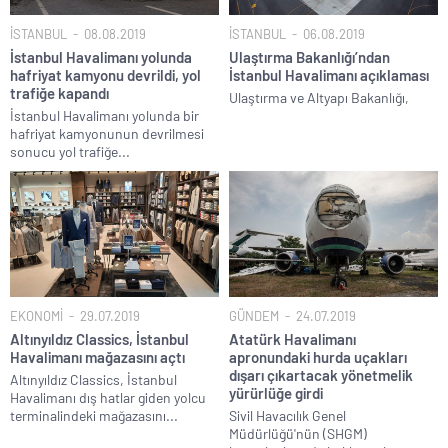
İSTANBUL
08.08.2019
İSTANBUL
06.08.2019
İstanbul Havalimanı yolunda
Ulaştırma Bakanlığı’ndan
hafriyat kamyonu devrildi, yol
İstanbul Havalimanı açıklaması
trafiğe kapandı
Ulaştırma ve Altyapı Bakanlığı,
İstanbul Havalimanı yolunda bir
hafriyat kamyonunun devrilmesi
sonucu yol trafiğe...
EKONOMİ
29.07.2019
GÜNDEM
24.07.2019
Altınyıldız Classics, İstanbul
Atatürk Havalimanı
Havalimanı mağazasını açtı
apronundaki hurda uçakları
dışarı çıkartacak yönetmelik
Altınyıldız Classics, İstanbul
yürürlüğe girdi
Havalimanı dış hatlar giden yolcu
terminalindeki mağazasını...
Sivil Havacılık Genel
Müdürlüğü'nün (SHGM)