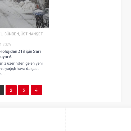
EL
,
GÜNDEM
,
ÜST MANŞET
,
1.2024
olojiden 31 il için Sarı
uyarı!.
niz üzerinden gelen yeni
ve yağışlı hava dalgası,
...
2
3
4