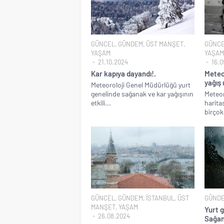
GÜNCEL
,
GÜNDEM
,
ÜST MANŞET
,
GÜNC
YAŞAM
YAŞAM
21.10.2024
16.0
Kar kapıya dayandı!.
Meteor
yağış 
Meteoroloji Genel Müdürlüğü yurt
genelinde sağanak ve kar yağışının
Meteor
etkili...
harita
birçok i
GÜNCEL
,
GÜNDEM
,
İSTANBUL
,
ÜST
GÜND
MANŞET
,
YAŞAM
Yurt 
26.08.2024
Sağana