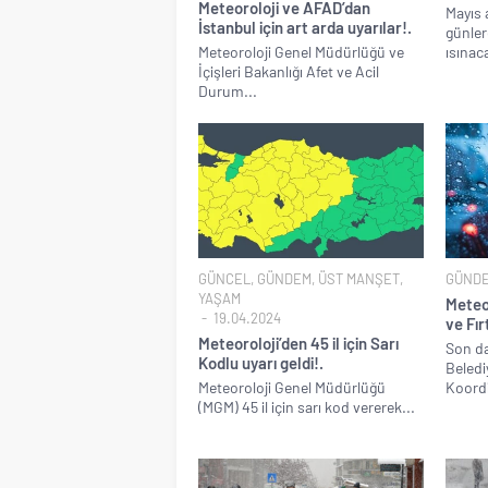
Meteoroloji ve AFAD’dan
Mayıs 
İstanbul için art arda uyarılar!.
günler
Meteoroloji Genel Müdürlüğü ve
ısınaca
İçişleri Bakanlığı Afet ve Acil
Durum...
GÜNCEL
,
GÜNDEM
,
ÜST MANŞET
,
GÜND
YAŞAM
Meteor
19.04.2024
ve Fır
Meteoroloji’den 45 il için Sarı
Son da
Kodlu uyarı geldi!.
Beledi
Meteoroloji Genel Müdürlüğü
Koordi
(MGM) 45 il için sarı kod vererek...