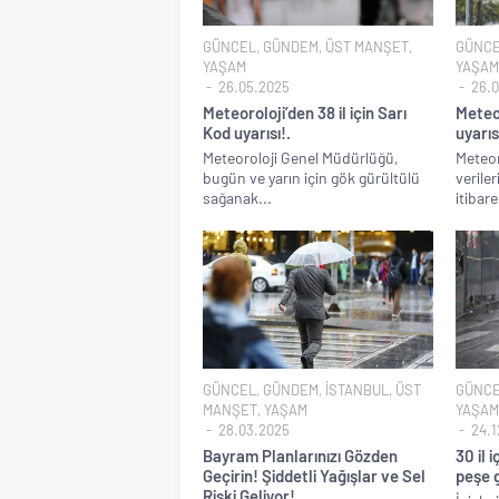
Terörsüz Türkiye hede
GÜNCEL
,
GÜNDEM
,
ÜST MANŞET
,
GÜNC
Veli Ağbaba’nın ağabe
YAŞAM
YAŞAM
26.05.2025
26.0
Sevgilisine “Ben Rüşv
Meteoroloji’den 38 il için Sarı
Meteo
Kod uyarısı!.
uyarıs
LGS tercih sonuçları a
Meteoroloji Genel Müdürlüğü,
Meteor
6.37 TL’lik indirimini 
bugün ve yarın için gök gürültülü
verile
sağanak...
itibar
Fenerbahçe Konyaspor
Türkiye’nin ilk kadın 
CHP’li Erdal Beşikçioğ
Bay Kemal gibi şimdid
ABD’de de 25 eyalet 
Brent petrol çakıldı!.
GÜNCEL
,
GÜNDEM
,
İSTANBUL
,
ÜST
GÜNC
Rüşvet ve yolsuzlukta
MANŞET
,
YAŞAM
YAŞAM
28.03.2025
24.1
İngilizler 12. adamlar
Bayram Planlarınızı Gözden
30 il 
Uğur Mumcu dosyası 33
Geçirin! Şiddetli Yağışlar ve Sel
peşe g
Riski Geliyor!