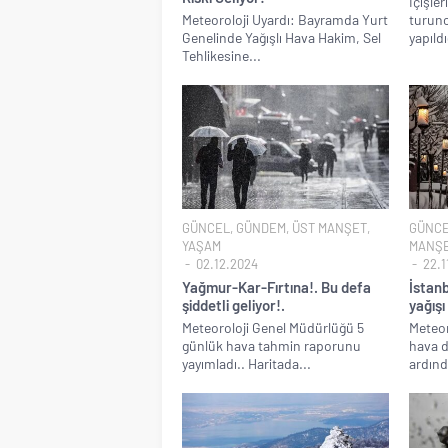
CHP Lideri Kılıçdaoğl
İçişler
Meteoroloji Uyardı: Bayramda Yurt
turunc
Denize döktüğümüz(!)
Genelinde Yağışlı Hava Hakim, Sel
yapıldı
Tehlikesine...
TÜİK sipariş enflasyon
TÜİK kira zam oranını 
Etimesgut Belediye B
Ekrem İmamoğlu dahil
Merkez Bankası’nın to
GÜNCEL
,
GÜNDEM
,
ÜST MANŞET
,
GÜNC
YAŞAM
MANŞ
02.12.2024
22.1
Yağmur-Kar-Fırtına!. Bu defa
İstanb
şiddetli geliyor!.
yağışı
Meteoroloji Genel Müdürlüğü 5
Meteor
günlük hava tahmin raporunu
hava 
yayımladı.. Haritada...
ardınd