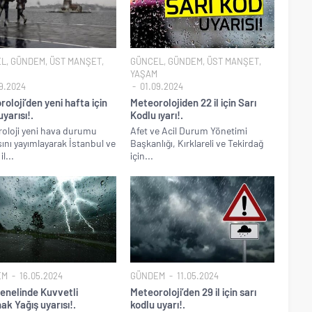
EL
,
GÜNDEM
,
ÜST MANŞET
,
GÜNCEL
,
GÜNDEM
,
ÜST MANŞET
,
YAŞAM
9.2024
01.09.2024
oloji’den yeni hafta için
Meteorolojiden 22 il için Sarı
uyarısı!.
Kodlu ıyarı!.
oloji yeni hava durumu
Afet ve Acil Durum Yönetimi
sını yayımlayarak İstanbul ve
Başkanlığı, Kırklareli ve Tekirdağ
l...
için...
EM
16.05.2024
GÜNDEM
11.05.2024
genelinde Kuvvetli
Meteoroloji’den 29 il için sarı
k Yağış uyarısı!.
kodlu uyarı!.