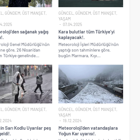
finde yasal süreç başlıyor..
EL
,
GÜNDEM
,
ÜST MANŞET
,
GÜNCEL
,
GÜNDEM
,
ÜST MANŞET
,
yi de rüşvetten gözaltına alındı!.
YAŞAM
4.2025
07.04.2025
etsiz İş Yapamam” mesajı atan CHP’li Başkanın skandal yazışmaları!.
roloji’den sağanak yağış
Kara bulutlar tüm Türkiye’yi
ı!.
kaplayacak!.
çıklandı.. Tek tıkla öğren..
oloji Genel Müdürlüğü’nün
Meteoroloji İşleri Müdürlüğü’nün
ÖTV kazığı ile iptal edip 1 liraya düşürdüler!.
rine göre, 26 Nisan’dan
yaptığı son tahminlere göre,
en Türkiye genelinde...
bugün Marmara, Kıyı...
 maçında F-16 ile gövde gösterisi yapan paşa emekliye sevk edildi!.
hava kuvvetleri paşası hayırlı olsun..
lu’nun uyuşturucu testi pozitif çıktı!.
en “İktidar Olamazsam İstifa Ederim” gazları vermeye başladı!.
Trump yönetimine karşı dava açtı!.
EL
,
GÜNDEM
,
ÜST MANŞET
,
GÜNCEL
,
GÜNDEM
,
ÜST MANŞET
,
n tutuklanan CHP’li Erdal Beşikçioğlu görevden uzaklaştırıldı!.
YAŞAM
2.2024
19.12.2024
ı Özgür Özel’i hazırlama telâşına düştü!.
için Sarı Kodlu Uyarılar peş
Meteoroloji’den vatandaşlara
 yıl sonra yeniden açılıyor..
eldi!.
Yoğun Kar uyarısı!.