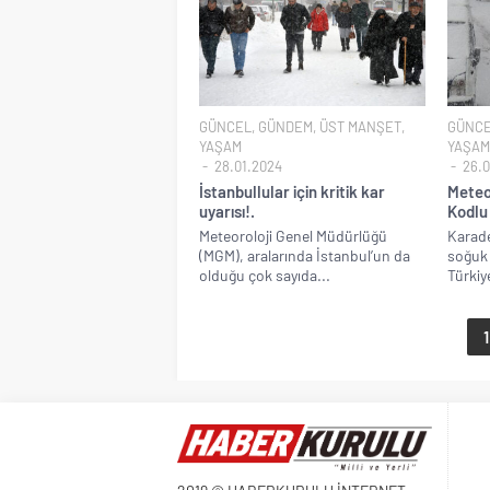
GÜNCEL
,
GÜNDEM
,
ÜST MANŞET
,
GÜNC
YAŞAM
YAŞAM
28.01.2024
26.0
İstanbullular için kritik kar
Meteor
uyarısı!.
Kodlu 
Meteoroloji Genel Müdürlüğü
Karade
(MGM), aralarında İstanbul’un da
soğuk 
olduğu çok sayıda...
Türkiye
1