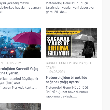
ayını yarıladığımız bu
Meteoroloji Genel Müdürlüğü
de herkes havalar ne zaman
tarafından yapılan yeni duyuruya
k...
göre, 29 ilde...
EM
17.04.2024
GÜNCEL
,
GÜNDEM
,
ÜST MANŞET
,
YAŞAM
oloji’den Kuvvetli Yağış
04.02.2024
tına Uyarısı!.
Meteorolojiden birçok ilde
kika: İstanbul Büyükşehir
sağanak yağış uyarısı!.
yesi (İBB) Afet
nasyon Merkezi, kentte...
Meteoroloji Genel Müdürlüğü
(MGM) 4 Şubat hava durumu
raporunu paylaştı.....