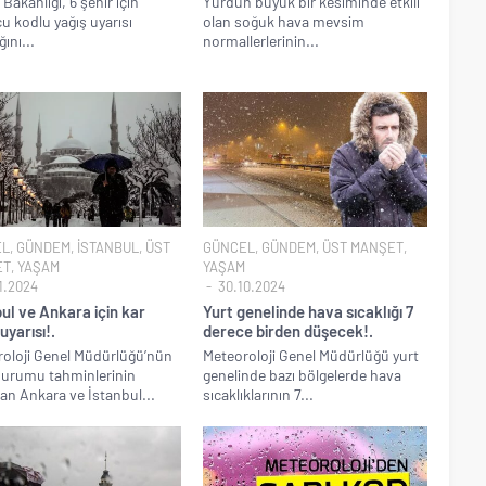
u’ndan Terörsüz Türkiye sürecine destek açıklaması..
i Bakanlığı, 6 şehir için
Yurdun büyük bir kesiminde etkili
u kodlu yağış uyarısı
olan soğuk hava mevsim
 Yunanların ekonomisini şaha kaldırdık!.
ğını...
normallerlerinin...
 oranlarını açıkladı!.
yüzde 31 olarak açıkladı..
aşkanı Erdal Beşikçioğlu hakkında tutuklama talebi..
 53 ismin tutukluluğunun devamına karar verildi..
plam rezervleri 164,4 milyar dolara yükseldi..
EL
,
GÜNDEM
,
İSTANBUL
,
ÜST
GÜNCEL
,
GÜNDEM
,
ÜST MANŞET
,
ET
,
YAŞAM
YAŞAM
1.2024
30.10.2024
ul ve Ankara için kar
Yurt genelinde hava sıcaklığı 7
 uyarısı!.
derece birden düşecek!.
oloji Genel Müdürlüğü’nün
Meteoroloji Genel Müdürlüğü yurt
durumu tahminlerinin
genelinde bazı bölgelerde hava
an Ankara ve İstanbul...
sıcaklıklarının 7...