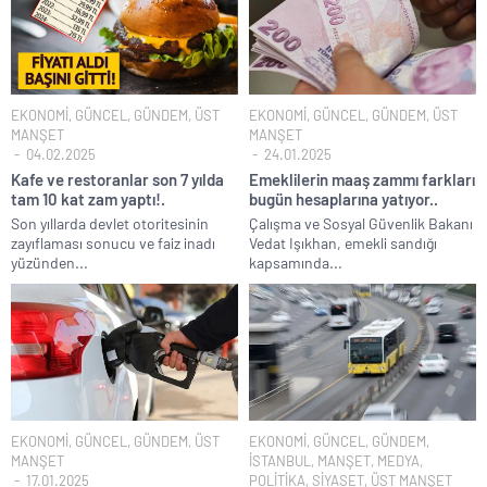
EKONOMİ
,
GÜNCEL
,
GÜNDEM
,
ÜST
EKONOMİ
,
GÜNCEL
,
GÜNDEM
,
ÜST
MANŞET
MANŞET
04.02.2025
24.01.2025
Kafe ve restoranlar son 7 yılda
Emeklilerin maaş zammı farkları
tam 10 kat zam yaptı!.
bugün hesaplarına yatıyor..
Son yıllarda devlet otoritesinin
Çalışma ve Sosyal Güvenlik Bakanı
zayıflaması sonucu ve faiz inadı
Vedat Işıkhan, emekli sandığı
yüzünden...
kapsamında...
EKONOMİ
,
GÜNCEL
,
GÜNDEM
,
ÜST
EKONOMİ
,
GÜNCEL
,
GÜNDEM
,
MANŞET
İSTANBUL
,
MANŞET
,
MEDYA
,
17.01.2025
POLİTİKA
,
SİYASET
,
ÜST MANŞET