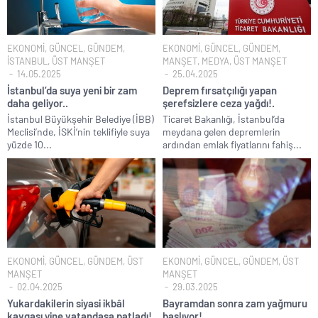
İngilizler 12. adamları Özgür Özel’i hazırlama telâşına düştü!.
Uğur Mumcu dosyası 33 yıl sonra yeniden açılıyor..
EKONOMİ
,
GÜNCEL
,
GÜNDEM
,
EKONOMİ
,
GÜNCEL
,
GÜNDEM
,
CHP Lideri Kılıçdaoğlu’ndan Terörsüz Türkiye sürecine destek
İSTANBUL
,
ÜST MANŞET
MANŞET
,
MEDYA
,
ÜST MANŞET
açıklaması..
14.05.2025
25.04.2025
İstanbul’da suya yeni bir zam
Deprem fırsatçılığı yapan
Denize döktüğümüz(!) Yunanların ekonomisini şaha kaldırdık!.
daha geliyor..
şerefsizlere ceza yağdı!.
TÜİK sipariş enflasyon oranlarını açıkladı!.
İstanbul Büyükşehir Belediye (İBB)
Ticaret Bakanlığı, İstanbul’da
Meclisi’nde, İSKİ’nin teklifiyle suya
meydana gelen depremlerin
TÜİK kira zam oranını yüzde 31 olarak açıkladı..
yüzde 10...
ardından emlak fiyatlarını fahiş...
18 yaş altı çocuklara müebbet hapis cezası resmen onaylandı!.
EKONOMİ
,
GÜNCEL
,
GÜNDEM
,
ÜST
EKONOMİ
,
GÜNCEL
,
GÜNDEM
,
ÜST
MANŞET
MANŞET
02.04.2025
29.03.2025
Yukardakilerin siyasi ikbâl
Bayramdan sonra zam yağmuru
kavgası yine vatandaşa patladı!.
başlıyor!.