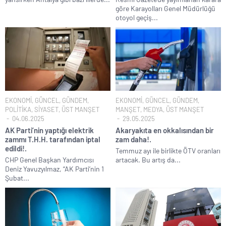
göre Karayolları Genel Müdürlüğü
Terörsüz Türkiye hedefinde yasal süreç başlıyor..
otoyol geçiş...
Veli Ağbaba’nın ağabeyi de rüşvetten gözaltına alındı!.
Sevgilisine “Ben Rüşvetsiz İş Yapamam” mesajı atan CHP’li
Başkanın skandal yazışmaları!.
LGS tercih sonuçları açıklandı.. Tek tıkla öğren..
6.37 TL’lik indirimini ÖTV kazığı ile iptal edip 1 liraya düşürdüler!.
Fenerbahçe Konyaspor maçında F-16 ile gövde gösterisi yapan
EKONOMİ
,
GÜNCEL
,
GÜNDEM
,
EKONOMİ
,
GÜNCEL
,
GÜNDEM
,
paşa emekliye sevk edildi!.
POLİTİKA
,
SİYASET
,
ÜST MANŞET
MANŞET
,
MEDYA
,
ÜST MANŞET
04.06.2025
29.05.2025
Türkiye’nin ilk kadın hava kuvvetleri paşası hayırlı olsun..
AK Parti’nin yaptığı elektrik
Akaryakıta en okkalısından bir
zammı T.H.H. tarafından iptal
zam daha!.
CHP’li Erdal Beşikçioğlu’nun uyuşturucu testi pozitif çıktı!.
edildi!.
Temmuz ayı ile birlikte ÖTV oranları
Bay Kemal gibi şimdiden “İktidar Olamazsam İstifa Ederim” gazları
CHP Genel Başkan Yardımcısı
artacak. Bu artış da...
vermeye başladı!.
Deniz Yavuzyılmaz, “AK Parti’nin 1
Şubat...
ABD’de de 25 eyalet Trump yönetimine karşı dava açtı!.
Brent petrol çakıldı!.
Rüşvet ve yolsuzluktan tutuklanan CHP’li Erdal Beşikçioğlu
görevden uzaklaştırıldı!.