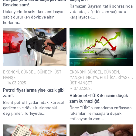
Benzine zam!.
Ramazan Bayramı tatili sonrasında
Dolar yerinde sekerken, enflasyon
vatandaşı ağır bir zam yağmuru
sabit dururken döviz ve altın
karşılayacak.....
kurlarını...
EKONOMİ
,
GÜNCEL
,
GÜNDEM
,
ÜST
EKONOMİ
,
GÜNCEL
,
GÜNDEM
,
MANŞET
MANŞET
,
MEDYA
,
POLİTİKA
,
SİYASET
,
14.03.2025
ÜST MANŞET
07.02.2025
Petrol fiyatlarına yine kazık gibi
zam!.
Hükümet-TÜİK ikilisinin düşük
zam kurnazlığı!.
Brent petrol fiyatlarındaki küresel
gerileme ve döviz kurlarındaki
Önce TÜİK’in ısmarlama enflasyon
değişimler, Türkiye’de...
rakamları ile maaşlara düşük
enflasyonda zam...