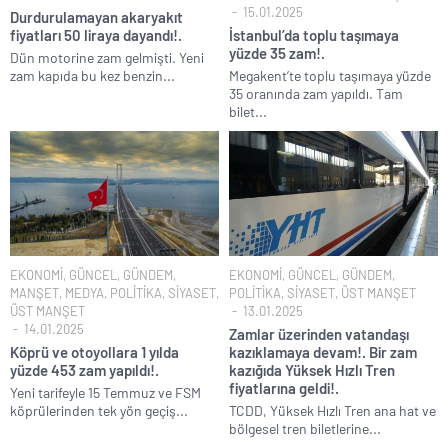
15.01.2025
Durdurulamayan akaryakıt
fiyatları 50 liraya dayandı!.
İstanbul’da toplu taşımaya
yüzde 35 zam!.
Dün motorine zam gelmişti. Yeni
zam kapıda bu kez benzin...
Megakent’te toplu taşımaya yüzde
35 oranında zam yapıldı. Tam
bilet...
EKONOMİ
,
GÜNCEL
,
GÜNDEM
,
EKONOMİ
,
GÜNCEL
,
GÜNDEM
,
MANŞET
,
MEDYA
,
POLİTİKA
,
SİYASET
,
POLİTİKA
,
SİYASET
,
ÜST MANŞET
ÜST MANŞET
13.01.2025
14.01.2025
Zamlar üzerinden vatandaşı
Köprü ve otoyollara 1 yılda
kazıklamaya devam!. Bir zam
yüzde 453 zam yapıldı!.
kazığıda Yüksek Hızlı Tren
fiyatlarına geldi!.
Yeni tarifeyle 15 Temmuz ve FSM
köprülerinden tek yön geçiş...
TCDD, Yüksek Hızlı Tren ana hat ve
bölgesel tren biletlerine...