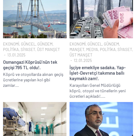
EKONOMİ
,
GÜNCEL
,
GÜNDEM
,
EKONOMİ
,
GÜNCEL
,
GÜNDEM
,
POLİTİKA
,
SİYASET
,
ÜST MANŞET
MANŞET
,
MEDYA
,
POLİTİKA
,
SİYASET
,
13.01.2025
ÜST MANŞET
12.01.2025
Osmangazi Köprüsü’nün tek
geçişi 795 TL oldu!.
İşçiye emekliye sadaka, Yap-
İşlet-Devretçi takımına ballı
Köprü ve otoyollarda alınan geçiş
kaymaklı zam!.
ücretlerine yapılan kol gibi
zamlar...
Karayolları Genel Müdürlüğü
köprü, otoyol ve tünellerin yeni
ücretleri açıkladı!....