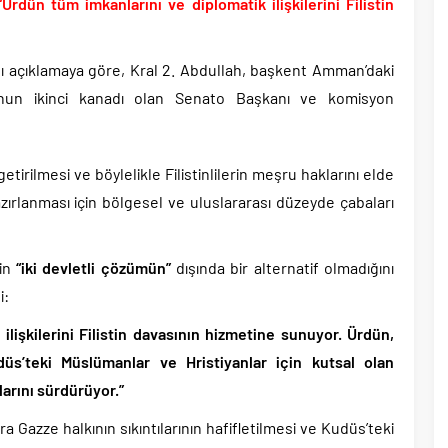
tler savurarak atıp tutan Trump yine kıvırdı!.
Ürdün tüm imkanlarını ve diplomatik ilişkilerini Filistin
ripto Varlık Merkezi Kayıt Sistemi’ne onay..
eçen Tuzla Belediye Başkanı’ndan ilk açıklama..
ılı açıklamaya göre, Kral 2. Abdullah, başkent Amman’daki
dırım’dan Acun Ilıcalı’ya sert sözler!.
onun ikinci kanadı olan Senato Başkanı ve komisyon
 Yolsuzluk, Hırsızlık ve baskı skandalları gündemden düşmüyor!.
ı ile 1 İyi Partili milletvekili AK Parti’ye geçiyor..
etirilmesi ve böylelikle Filistinlilerin meşru haklarını elde
başkanı bugün rüşvetten gözaltına alındı!.
zırlanması için bölgesel ve uluslararası düzeyde çabaları
çin
“iki devletli çözümün”
dışında bir alternatif olmadığını
i:
ilişkilerini Filistin davasının hizmetine sunuyor. Ürdün,
üs’teki Müslümanlar ve Hristiyanlar için kutsal olan
arını sürdürüyor.”
ra Gazze halkının sıkıntılarının hafifletilmesi ve Kudüs’teki