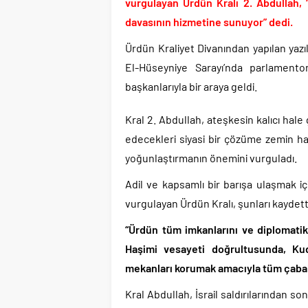
Günlerdir İran’a tehdi
vurgulayan Ürdün Kralı 2. Abdullah, “
davasının hizmetine sunuyor” dedi.
Merkez Bankası’ndan K
CHP’den AK Parti’ye g
Ürdün Kraliyet Divanından yapılan yaz
Efsane Başkan Aziz Yıl
El-Hüseyniye Sarayı’nda parlament
CHP içindeki Rüşvet,
başkanlarıyla bir araya geldi.
3 CHP’li Belediye Başkan
Kral 2. Abdullah, ateşkesin kalıcı hale g
Parti dün kuruldu il 
edecekleri siyasi bir çözüme zemin ha
yoğunlaştırmanın önemini vurguladı.
Adil ve kapsamlı bir barışa ulaşmak i
vurgulayan Ürdün Kralı, şunları kaydett
“Ürdün tüm imkanlarını ve diplomatik 
Haşimi vesayeti doğrultusunda, Kud
mekanları korumak amacıyla tüm çabal
Kral Abdullah, İsrail saldırılarından son