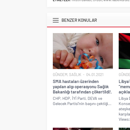
BENZER KONULAR
GÜNDEM
,
SAĞLIK
04.01.2021
GÜND
SMA hastaları üzerinden
Libya’
yapılan algı operasyonu Sağlık
“memn
Bakanlığı tarafından çökertildi!.
açıkla
CHP, HDP, İYİ Parti, DEVA ve
Libya 
Gelecek Partisi’nin başını çektiği...
Konsey
ateşke
karşıla
Views: