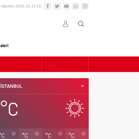
 Ağustos 2026, 01:15:19
aleri
ALTIN
BIST
İSTANBUL
DOLAR
°C
EURO
°C
°C
°C
°C