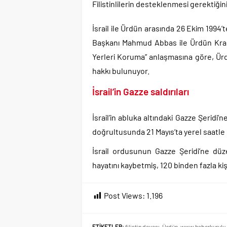
Filistinlilerin desteklenmesi gerektiğini 
İsrail ile Ürdün arasında 26 Ekim 1994’
Başkanı Mahmud Abbas ile Ürdün Kralı 
Yerleri Koruma” anlaşmasına göre, Ürd
hakkı bulunuyor.
İsrail’in Gazze saldırıları
İsrail’in abluka altındaki Gazze Şeridi’n
doğrultusunda 21 Mayıs’ta yerel saatle 
İsrail ordusunun Gazze Şeridi’ne düzen
hayatını kaybetmiş, 120 binden fazla ki
Post Views:
1.196
ETİKETLER:
filistin davası
,
Ürdün
,
www.haberkurulu