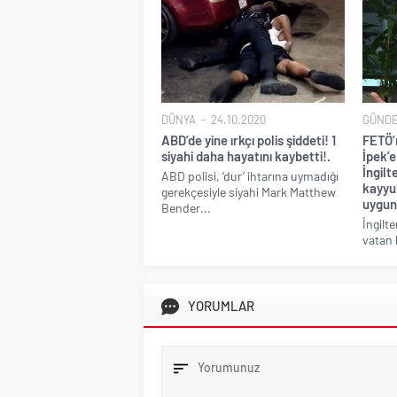
DÜNYA
24.10.2020
GÜND
ABD’de yine ırkçı polis şiddeti! 1
FETÖ’
siyahi daha hayatını kaybetti!.
İpek’e
İngil
ABD polisi, ‘dur’ ihtarına uymadığı
kayyu
gerekçesiyle siyahi Mark Matthew
uygun
Bender...
İngilt
vatan 
YORUMLAR