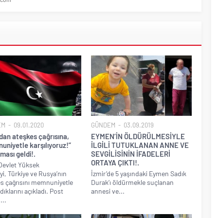
EM
09.01.2020
GÜNDEM
03.09.2019
dan ateşkes çağrısına,
EYMEN’İN ÖLDÜRÜLMESİYLE
uniyetle karşılıyoruz!”
İLGİLİ TUTUKLANAN ANNE VE
ması geldi!.
SEVGİLİSİNİN İFADELERİ
ORTAYA ÇIKTI!.
Devlet Yüksek
i, Türkiye ve Rusya’nın
İzmir’de 5 yaşındaki Eymen Sadık
s çağrısını memnuniyetle
Durak’ı öldürmekle suçlanan
dıklarını açıkladı. Post
annesi ve...
...