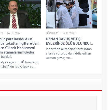
EM
14.09.2021
GÜNDEM
17.11.2019
nün para kasası Akın
UZMAN ÇAVUŞ VE EŞİ
 bir tokatta İngiltere’den!.
EVLERİNDE ÖLÜ BULUNDU!..
tere Yüksek Mahkemesi
Isparta’da akrabaları tarafından
m atamalarını hukuka
silahla vuruldukları iddia edilen
 buldu!.
uzman çavuş ve...
ere’ye kaçan FETÖ finansörü
haini Akın İpek, İpek ve...