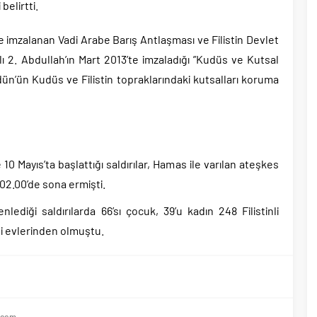
belirtti.
te imzalanan Vadi Arabe Barış Antlaşması ve Filistin Devlet
2. Abdullah’ın Mart 2013’te imzaladığı ”Kudüs ve Kutsal
ün’ün Kudüs ve Filistin topraklarındaki kutsalları koruma
e 10 Mayıs’ta başlattığı saldırılar, Hamas ile varılan ateşkes
02.00’de sona ermişti.
lediği saldırılarda 66’sı çocuk, 39’u kadın 248 Filistinli
şi evlerinden olmuştu.
.com