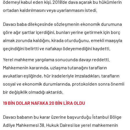
ödemeyi kabul eden kişi, 2018’de dava açarak bu hükümlerin
CHP Lideri Kılıçdaoğlu’ndan Terörsüz Türkiye sürecine destek
ortadan kaldırılmasını veya uyarlanmasını istedi.
açıklaması..
Denize döktüğümüz(!) Yunanların ekonomisini şaha kaldırdık!.
Davacı baba dilekçesinde sözleşmenin ekonomik durumuna
TÜİK sipariş enflasyon oranlarını açıkladı!.
göre ağır şartlar içerdiğini, bunları yerine getirmek için borç
almak zorunda kaldığını, kirada oturduğunu, emekli maaşıyla
TÜİK kira zam oranını yüzde 31 olarak açıkladı..
geçindiğini belirtti ve nafakayı ödeyemediğini kaydetti.
Etimesgut Belediye Başkanı Erdal Beşikçioğlu hakkında
tutuklama talebi..
Yerel mahkeme yargılama sonucunda davayı reddetti.
Ekrem İmamoğlu dahil 53 ismin tutukluluğunun devamına karar
Mahkemenin kararında, uzlaşma tutanağını tarafların
verildi..
avukatları eşliğinde, hür iradeleriyle imzaladıkları, tarafların
sosyal ve ekonomik durumlarında, protokolden sonra önemli
bir değişiklik olmadığı aktarıldı.
19 BİN DOLAR NAFAKA 20 BİN LİRA OLDU
Davacı babanın bu karar üzerine başvurduğu İstanbul Bölge
Adliye Mahkemesi 38. Hukuk Dairesi ise yerel mahkemenin