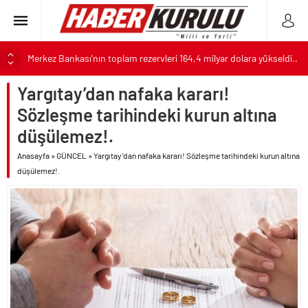
Merkez Bankası’nın toplam rezervleri 164,4 milyar dolara yükseldi..
Yolsuzluktan gözaltına alınan Veli Ağbaba’nın kardeşi tutuklandı!.
Yargıtay’dan nafaka kararı!
ALTIN
Taksicilerden darbe girişimi gibi eylem planı!.
Sözleşme tarihindeki kurun altına
Savaşın kazananı 93 milyar dolar ile dev petrol şirketleri oldu!.
BIST
düşülemez!.
Benzine gelen 4 lira indirim vatandaşa değil ÖTV’ye gidecek!.
Anasayfa
»
GÜNCEL
»
Yargıtay’dan nafaka kararı! Sözleşme tarihindeki kurun altına
DOLAR
ABD’nin Hiroşima kahpeliğinin üzerinden 81 geçti!.
düşülemez!.
Parti dün kuruldu il başkanı bugün rüşvetten gözaltına alındı!.
EURO
Erdal Beşikçioğlu’nun yardımcısının uyuşturucu testi pozitif çıktı!.
İran’a güç yettiremeyen Trump Küba üzerinden sahte
kahramanlık peşinde..
Terörsüz Türkiye için hazırlanan Çerçeve Yasa Teklifi’nin maddeleri
belli oldu..
Terörsüz Türkiye hedefinde yasal süreç başlıyor..