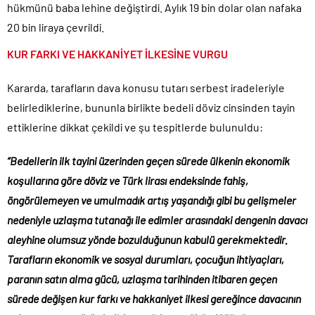
hükmünü baba lehine değiştirdi. Aylık 19 bin dolar olan nafaka
20 bin liraya çevrildi.
KUR FARKI VE HAKKANİYET İLKESİNE VURGU
Kararda, tarafların dava konusu tutarı serbest iradeleriyle
belirlediklerine, bununla birlikte bedeli döviz cinsinden tayin
ettiklerine dikkat çekildi ve şu tespitlerde bulunuldu:
“Bedellerin ilk tayini üzerinden geçen sürede ülkenin ekonomik
koşullarına göre döviz ve Türk lirası endeksinde fahiş,
öngörülemeyen ve umulmadık artış yaşandığı gibi bu gelişmeler
nedeniyle uzlaşma tutanağı ile edimler arasındaki dengenin davacı
aleyhine olumsuz yönde bozulduğunun kabulü gerekmektedir.
Tarafların ekonomik ve sosyal durumları, çocuğun ihtiyaçları,
paranın satın alma gücü, uzlaşma tarihinden itibaren geçen
sürede değişen kur farkı ve hakkaniyet ilkesi gereğince davacının