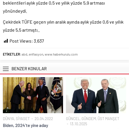
beklentileri aylık yüzde 0,5 ve yıllık yüzde 5,9 artması
yönündeydi.
Çekirdek TÜFE geçen yılın aralık ayında aylık yüzde 0,6 ve yıllık
yüzde 5,5 artmıştı..
Post Views:
3.637
ETİKETLER:
abd
,
enflasyon
,
www.haberkurulu.com
BENZER KONULAR
DÜNYA
,
SİYASET
20.04.2022
GÜNCEL
,
GÜNDEM
,
ÜST MANŞET
13.10.2025
Biden, 2024’te yine aday