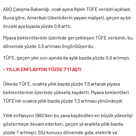
Donald Trump’ın İran saldırılarını durdurma kararını Netanyahu da
ABD Çalışma Bakanlığı, ocak ayına ilişkin TÜFE verisini açıkladı.
sosyal medyadan öğrendi..
Buna göre, Amerikalı tüketicilerin yaşam maliyeti, geçen ay bir
Günlerdir İran’a tehditler savurarak atıp tutan Trump yine kıvırdı!.
önceki aya kıyasla yüzde 0,6 arttı.
Merkez Bankası’ndan Kripto Varlık Merkezi Kayıt Sistemi’ne onay..
CHP’den AK Parti’ye geçen Tuzla Belediye Başkanı’ndan ilk
Piyasa beklentilerinin üzerinde gerçekleşen TÜFE verisinin, bu
açıklama..
dönemde yüzde 0,5 artması öngörülüyordu.
Efsane Başkan Aziz Yıldırım’dan Acun Ilıcalı’ya sert sözler!.
TÜFE, geçen yılın son ayında da aylık bazda yüzde 0,6 artmıştı.
CHP içindeki Rüşvet, Yolsuzluk, Hırsızlık ve baskı skandalları
gündemden düşmüyor!.
– YILLIK ENFLASYON YÜZDE 7’Yİ AŞTI
3 CHP’li Belediye Başkanı ile 1 İyi Partili milletvekili AK Parti’ye
geçiyor..
Ülkede TÜFE, ocakta yıllık bazda yüzde 7,5 artarak piyasa
Parti dün kuruldu il başkanı bugün rüşvetten gözaltına alındı!.
beklentilerinin üzerinde yükseliş kaydetti. Piyasa beklentileri
TÜFE’nin ocakta yıllık bazda yüzde 7,3 artması yönündeydi.
Yıllık enflasyon 1982’den bu yana kaydedilen en büyük yükselişi
göstermeye devam ederken, geçen yıl aralıkta yıllık bazda
yüzde 7 artmıştı. Söz konusu dönemde gıda, elektrik ve