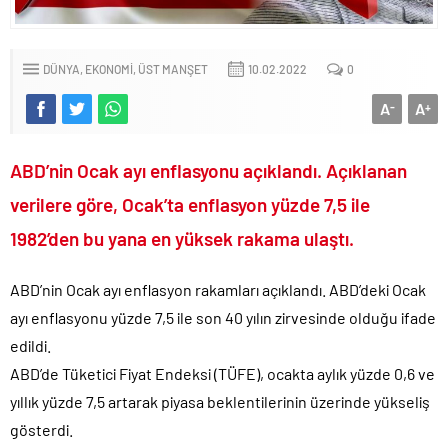
CHP’li Erdal Beşikçioğlu’nun uyuşturucu testi pozitif çıktı!.
Bay Kemal gibi şimdiden “İktidar Olamazsam İstifa Ederim” gazları
vermeye başladı!.
DÜNYA
EKONOMİ
ÜST MANŞET
10.02.2022
0
ABD’de de 25 eyalet Trump yönetimine karşı dava açtı!.
A
A
-
+
Brent petrol çakıldı!.
Rüşvet ve yolsuzluktan tutuklanan CHP’li Erdal Beşikçioğlu
ABD’nin Ocak ayı enflasyonu açıklandı. Açıklanan
görevden uzaklaştırıldı!.
verilere göre, Ocak’ta enflasyon yüzde 7,5 ile
İngilizler 12. adamları Özgür Özel’i hazırlama telâşına düştü!.
1982’den bu yana en yüksek rakama ulaştı.
Uğur Mumcu dosyası 33 yıl sonra yeniden açılıyor..
CHP Lideri Kılıçdaoğlu’ndan Terörsüz Türkiye sürecine destek
açıklaması..
ABD’nin Ocak ayı enflasyon rakamları açıklandı. ABD’deki Ocak
ayı enflasyonu yüzde 7,5 ile son 40 yılın zirvesinde olduğu ifade
Denize döktüğümüz(!) Yunanların ekonomisini şaha kaldırdık!.
edildi.
TÜİK sipariş enflasyon oranlarını açıkladı!.
ABD’de Tüketici Fiyat Endeksi (TÜFE), ocakta aylık yüzde 0,6 ve
TÜİK kira zam oranını yüzde 31 olarak açıkladı..
yıllık yüzde 7,5 artarak piyasa beklentilerinin üzerinde yükseliş
Etimesgut Belediye Başkanı Erdal Beşikçioğlu hakkında
tutuklama talebi..
gösterdi.