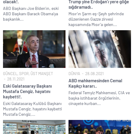
olacak!.
Trump yine Erdoğan’ı yere göğe
sığdıramadı..
ABD Başkanı Joe Biden’ın, eski
ABD Başkanı Barack Obama’ya
Mısır’ın Şarm eş-Şeyh şehrinde
başkanlık...
düzenlenen Gazze zirvesi
kapsamında Mısır’a gelen...
GÜNCEL
,
SPOR
,
ÜST MANŞET
DÜNYA
28.08.2021
28.11.2021
ABD mahkemesinden Cemal
Eski Galatasaray Başkanı
Kaşıkçı kararı..
Mustafa Cengiz, hayatını
Federal Temyiz Mahkemesi, CIA ve
kaybetti!.
başka istihbarat örgütlerinin,
Eski Galatasaray Kulübü Başkanı
cinayete kurban...
Mustafa Cengiz, hayatını kaybetti
Mustafa Cengiz,...