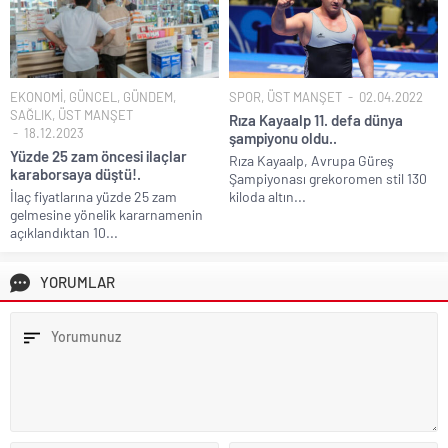
EKONOMİ
,
GÜNCEL
,
GÜNDEM
,
SPOR
,
ÜST MANŞET
02.04.2022
SAĞLIK
,
ÜST MANŞET
Rıza Kayaalp 11. defa dünya
18.12.2023
şampiyonu oldu..
Yüzde 25 zam öncesi ilaçlar
Rıza Kayaalp, Avrupa Güreş
karaborsaya düştü!.
Şampiyonası grekoromen stil 130
İlaç fiyatlarına yüzde 25 zam
kiloda altın...
gelmesine yönelik kararnamenin
açıklandıktan 10...
YORUMLAR